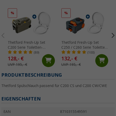
%
%
Thetford Fresh-Up Set
Thetford Fresh-Up Set
C200 Serie Toiletten-
C250 / C260 Serie Toiletten-
Aufbereitungsset 2 teilig
Aufbereitungsset 2 teilig
(89)
(100)
128,- €
132,- €
UVP 195,- €
UVP 195,- €
PRODUKTBESCHREIBUNG
Thetford Spülschlauch passend für C200 CS und C200 CW/CWE
EIGENSCHAFTEN
EAN
8710315549591