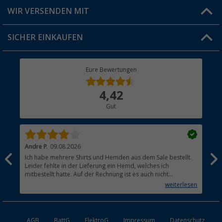
Produkttester
Versandinformationen
WIR VERSENDEN MIT
Jobs & Karriere
Click & Collect
SICHER EINKAUFEN
Geschenkgutschein
Rücksendung
Berger Bewusst
Eure Bewertungen
Bestellstatus
Über uns
4,42
Hauptkatalog
Gut
Händler werden
Andre P.
09.08.2026
Tho
Ich habe mehrere Shirts und Hemden aus dem Sale bestellt.
Per
Leider fehlte in der Lieferung ein Hemd, welches ich
mitbestellt hatte. Auf der Rechnung ist es auch nicht
aufgetaucht, aber es gab keinen einzigen Hinweis, dass die
weiterlesen
Lieferung nicht komplett ist.
AGB
BattG
ElektroG
Impressum
Datenschutz