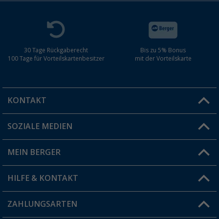
30 Tage Rückgaberecht
Bis zu 5% Bonus
100 Tage für Vorteilskartenbesitzer
mit der Vorteilskarte
KONTAKT
SOZIALE MEDIEN
Du hast eine Frage?
MEIN BERGER
Filiale finden
HILFE & KONTAKT
Vorteilskarte
Blog
ZAHLUNGSARTEN
FAQ & Kontakt