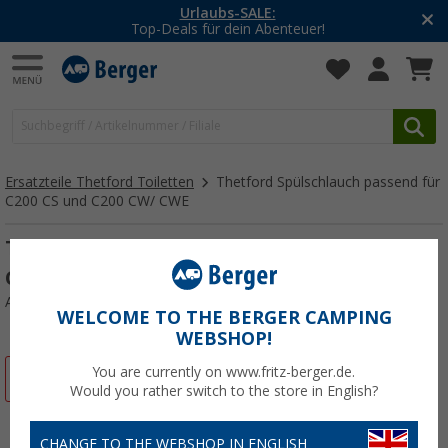
Urlaubs-SALE:
Top-Deals für dein Abenteuer!
Ersatzteile Thetford Toiletten
Thetford Spülschlauch passend für
C200 CS und C200 CW/ CWE
Thetford Spülschlauch passend für C200
CS und C200 CW/ CWE
Art.-Nr.: 183003
WELCOME TO THE BERGER CAMPING
WEBSHOP!
You are currently on www.fritz-berger.de.
%
Would you rather switch to the store in English?
CHANGE TO THE WEBSHOP IN ENGLISH