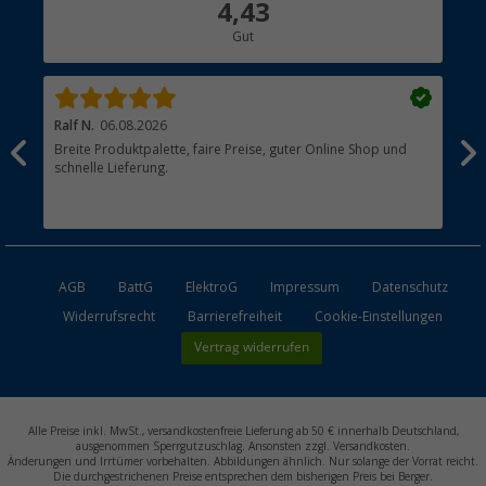
4,43
Hauptkatalog
Gut
Händler werden
Ralf N.
06.08.2026
Hen
Breite Produktpalette, faire Preise, guter Online Shop und
?
schnelle Lieferung.
AGB
BattG
ElektroG
Impressum
Datenschutz
Widerrufsrecht
Barrierefreiheit
Cookie-Einstellungen
Vertrag widerrufen
Alle Preise inkl. MwSt., versandkostenfreie Lieferung ab 50 € innerhalb Deutschland,
ausgenommen Sperrgutzuschlag. Ansonsten zzgl. Versandkosten.
Änderungen und Irrtümer vorbehalten. Abbildungen ähnlich. Nur solange der Vorrat reicht.
Die durchgestrichenen Preise entsprechen dem bisherigen Preis bei Berger.