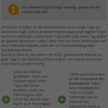
Die allerwichtigste Regel vorweg: packe nie ein
nasses Zelt ein!
Am besten behältst du den Wetterbericht schon einige Tage vor
Abreise im Auge. Soll es an deinem Abreisetag sicher regnen? Dann
kannst du überlegen, schon einen Tag vorher oder einen Tag später
als geplant abzureisen. Selbst, wenn sich nur etwas Restfeuchte auf
dem Zeltboden befindet, kann das zu Schimmelbildung oder
Stockflecken führen.
Das ist in Etwa so, wie wenn man frisch gewaschene Wäsche ein
paar Tage in der Waschmaschine vergisst. Das Ganze riecht nicht
mehr frisch, sondern muffig.
Lasse das Zelt bei
Denke auch besonders
geöffneten Türen und
an die
Unterseite der
Fenstern einen vollen
Bodenplane
. Selbst
Tag in der Sonne
wenn Plastikplanen
trocknen. Packe das
nicht so schnell
Zelt morgens nicht
schimmeln wie ein
sofort ein, da sich über
Zeltstoff aus
Nacht auch Feuchtigkeit
Baumwolle, kann es