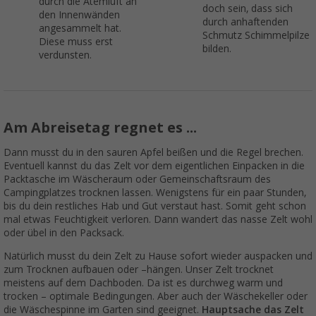
durch die Atemluft an
doch sein, dass sich
den Innenwänden
durch anhaftenden
angesammelt hat.
Schmutz Schimmelpilze
Diese muss erst
bilden.
verdunsten.
Am Abreisetag regnet es ...
Dann musst du in den sauren Apfel beißen und die Regel brechen.
Eventuell kannst du das Zelt vor dem eigentlichen Einpacken in die
Packtasche im Wäscheraum oder Gemeinschaftsraum des
Campingplatzes trocknen lassen. Wenigstens für ein paar Stunden,
bis du dein restliches Hab und Gut verstaut hast. Somit geht schon
mal etwas Feuchtigkeit verloren. Dann wandert das nasse Zelt wohl
oder übel in den Packsack.
Natürlich musst du dein Zelt zu Hause sofort wieder auspacken und
zum Trocknen aufbauen oder –hängen. Unser Zelt trocknet
meistens auf dem Dachboden. Da ist es durchweg warm und
trocken – optimale Bedingungen. Aber auch der Wäschekeller oder
die Wäschespinne im Garten sind geeignet.
Hauptsache das Zelt