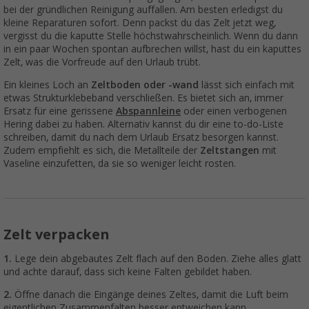
bei der gründlichen Reinigung auffallen. Am besten erledigst du
kleine Reparaturen sofort. Denn packst du das Zelt jetzt weg,
vergisst du die kaputte Stelle höchstwahrscheinlich. Wenn du dann
in ein paar Wochen spontan aufbrechen willst, hast du ein kaputtes
Zelt, was die Vorfreude auf den Urlaub trübt.
Ein kleines Loch an
Zeltboden oder -wand
lässt sich einfach mit
etwas Strukturklebeband verschließen. Es bietet sich an, immer
Ersatz für eine gerissene
Abspannleine
oder einen verbogenen
Hering dabei zu haben. Alternativ kannst du dir eine to-do-Liste
schreiben, damit du nach dem Urlaub Ersatz besorgen kannst.
Zudem empfiehlt es sich, die Metallteile der
Zeltstangen
mit
Vaseline einzufetten, da sie so weniger leicht rosten.
Zelt verpacken
1.
Lege dein abgebautes Zelt flach auf den Boden. Ziehe alles glatt
und achte darauf, dass sich keine Falten gebildet haben.
2.
Öffne danach die Eingänge deines Zeltes, damit die Luft beim
eigentlichen Zusammenfalten besser entweichen kann.