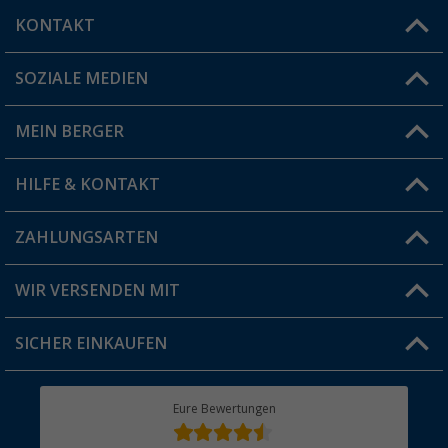
KONTAKT
SOZIALE MEDIEN
Du hast eine Frage?
MEIN BERGER
Filiale finden
HILFE & KONTAKT
Vorteilskarte
Blog
ZAHLUNGSARTEN
FAQ & Kontakt
Produkttester
Versandinformationen
WIR VERSENDEN MIT
Jobs & Karriere
Click & Collect
SICHER EINKAUFEN
Geschenkgutschein
Rücksendung
Berger Bewusst
Eure Bewertungen
Bestellstatus
Über uns