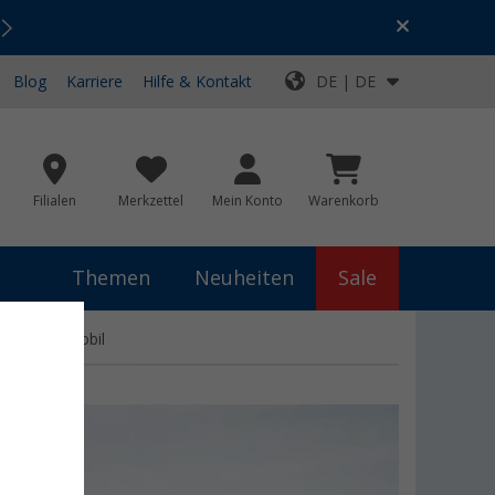
Urlaubs-SALE:
Top-Deals für dein Abenteuer!
Blog
Karriere
Hilfe & Kontakt
DE | DE
Filialen
Merkzettel
Mein Konto
Warenkorb
Themen
Neuheiten
Sale
 und Wohnmobil