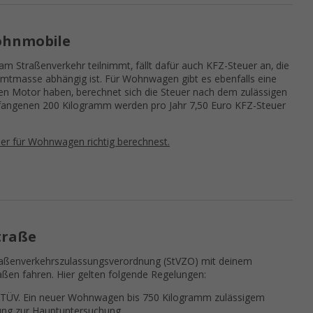
ohnmobile
am Straßenverkehr teilnimmt, fällt dafür auch KFZ-Steuer an, die
amtmasse abhängig ist. Für Wohnwagen gibt es ebenfalls eine
n Motor haben, berechnet sich die Steuer nach dem zulässigen
efangenen 200 Kilogramm werden pro Jahr 7,50 Euro KFZ-Steuer
euer für Wohnwagen richtig berechnest.
traße
raßenverkehrszulassungsverordnung (StVZO) mit deinem
ßen fahren. Hier gelten folgende Regelungen:
 TÜV. Ein neuer Wohnwagen bis 750 Kilogramm zulässigem
ung zur Hauptuntersuchung.