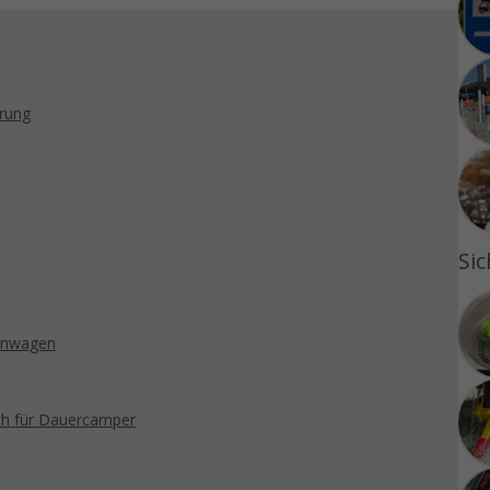
erung
Sic
ohnwagen
ch für Dauercamper