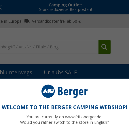
Camping Outlet:
Stark reduzierte Restposten!
e in Europa
Versandkostenfrei ab 50 €
hl unterwegs
Urlaubs SALE
mpingeinsteiger
Wichtige gesetzliche Regelungen für Wohnwagen
WELCOME TO THE BERGER CAMPING WEBSHOP!
You are currently on www.fritz-berger.de.
Would you rather switch to the store in English?