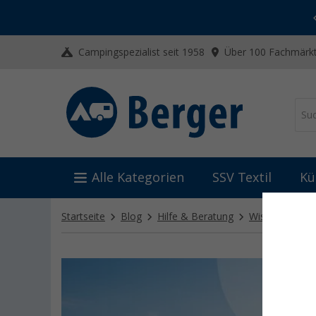
-20% auf Kleidung und Schuhe
Mit dem Aktionscode
20SSV
Campingspezialist seit 1958
Über 100 Fachmärkt
Alle Kategorien
SSV Textil
Kü
Startseite
Blog
Hilfe & Beratung
Wissen für Ca