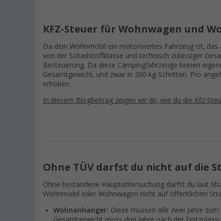
KFZ-Steuer für Wohnwagen und W
Da dein Wohnmobil ein motorisiertes Fahrzeug ist, das 
von der Schadstoffklasse und technisch zulässiger Ges
Besteuerung. Da diese Campingfahrzeuge keinen eigene
Gesamtgewicht, und zwar in 200 kg-Schritten. Pro ang
erhoben.
In diesem Blogbeitrag zeigen wir dir, wie du die Kfz-St
Ohne TÜV darfst du nicht auf die S
Ohne bestandene Hauptuntersuchung darfst du laut St
Wohnmobil oder Wohnwagen nicht auf öffentlichen Stra
Wohnanhänger:
Diese müssen alle zwei Jahre zum
Gesamtgewicht muss drei Jahre nach der Erstzulass