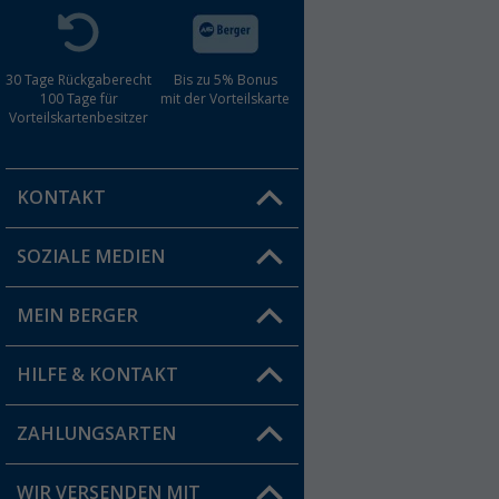
30 Tage Rückgaberecht
Bis zu 5% Bonus
100 Tage für
mit der Vorteilskarte
Vorteilskartenbesitzer
KONTAKT
SOZIALE MEDIEN
Du hast eine Frage?
MEIN BERGER
Filiale finden
HILFE & KONTAKT
Vorteilskarte
Blog
ZAHLUNGSARTEN
FAQ & Kontakt
Produkttester
Versandinformationen
WIR VERSENDEN MIT