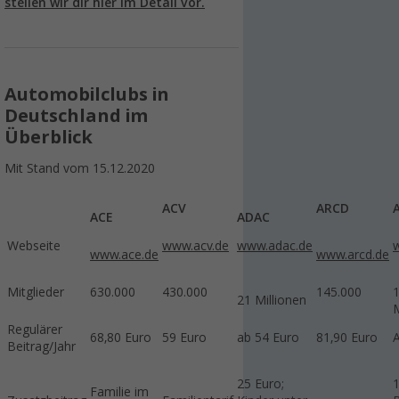
stellen wir dir hier im Detail vor.
Automobilclubs in
Deutschland im
Überblick
Mit Stand vom 15.12.2020
ACV
ARCD
ACE
ADAC
Webseite
www.acv.de
www.adac.de
www.ace.de
www.arcd.de
Mitglieder
630.000
430.000
145.000
1
21 Millionen
M
Regulärer
68,80 Euro
59 Euro
ab 54 Euro
81,90 Euro
Beitrag/Jahr
25 Euro;
1
Familie im