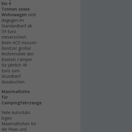
bis 4
Tonnen
sowie
Wohnwagen
sind
dagegen im
Standardtarif ab
59 Euro
mitversichert.
Beim ACE müssen
Besitzer großer
Wohnmobile den
Bastein Camper
für jährlich 49
Euro zum
Grundtarif
dazubuchen.
Maximalhöhe
für
Campingfahrzeuge
Viele Autoclubs
legen
Maximalhöhen für
die Pkws und