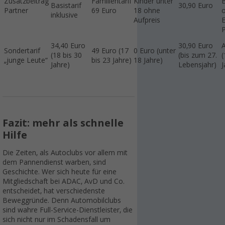
Zusatzbeitrag
Familientarif
Kinder unter
B
Basistarif
30,90 Euro
Partner
69 Euro
18 ohne
inklusive
Aufpreis
P
34,40 Euro
30,90 Euro
Sondertarif
49 Euro (17
0 Euro (unter
(18 bis 30
(bis zum 27.
(
„junge Leute“
bis 23 Jahre)
18 Jahre)
Jahre)
Lebensjahr)
J
Fazit: mehr als schnelle
Hilfe
Die Zeiten, als Autoclubs vor allem mit
dem Pannendienst warben, sind
Geschichte. Wer sich heute für eine
Mitgliedschaft bei ADAC, AvD und Co.
entscheidet, hat verschiedenste
Beweggründe. Denn Automobilclubs
sind wahre Full-Service-Dienstleister, die
sich nicht nur im Schadensfall um