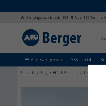
-20% auf Kleidung und Schuhe
Mit dem Aktionscode
20SSV
Campingspezialist seit 1958
Über 100 Fachmärkt
Alle Kategorien
SSV Textil
Kü
Startseite
Blog
Hilfe & Beratung
Technikratgeb