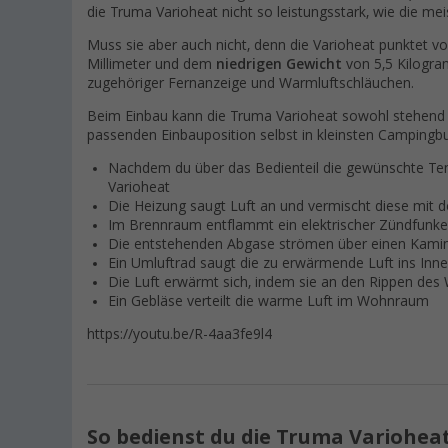
die Truma Varioheat nicht so leistungsstark, wie die m
Muss sie aber auch nicht, denn die Varioheat punktet vo
Millimeter und dem
niedrigen Gewicht
von 5,5 Kilogra
zugehöriger Fernanzeige und Warmluftschläuchen.
Beim Einbau kann die Truma Varioheat sowohl stehend a
passenden Einbauposition selbst in kleinsten Camping
Nachdem du über das Bedienteil die gewünschte Temp
Varioheat
Die Heizung saugt Luft an und vermischt diese mit
Im Brennraum entflammt ein elektrischer Zündfunk
Die entstehenden Abgase strömen über einen Kamin 
Ein Umluftrad saugt die zu erwärmende Luft ins Inn
Die Luft erwärmt sich, indem sie an den Rippen de
Ein Gebläse verteilt die warme Luft im Wohnraum
https://youtu.be/R-4aa3fe9l4
So bedienst du die Truma Variohea