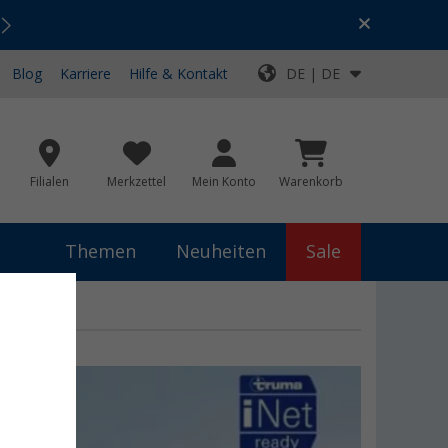
Urlaubs-SALE:
Top-Deals für dein Abenteuer!
Blog
Karriere
Hilfe & Kontakt
DE | DE
Filialen
Merkzettel
Mein Konto
Warenkorb
Themen
Neuheiten
Sale