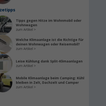
zetipps
Tipps gegen Hitze im Wohnmobil oder
Truma VarioHeat
Truma
Truma VarioHeat
Wohnwagen
Eco CP Plus
E-Kit 
comfort Heizung
zum Artikel
Heizung
mit automatischer
440,-
Leistungsregelung
1.299,- €
Welche Klimaanlage ist die Richtige für
UVP
54
inkl. CP Plus
deinen Wohnwagen oder Reisemobil?
UVP
1.589,- €
Bedienteil 3700 W
zum Artikel
1.575,- €
UVP
1.849,- €
Leise Kühlung dank Split-Klimaanlagen
zum Artikel
Mobile Klimaanlage beim Camping: Kühl
bleiben in Zelt, Dachzelt und Camper
zum Artikel