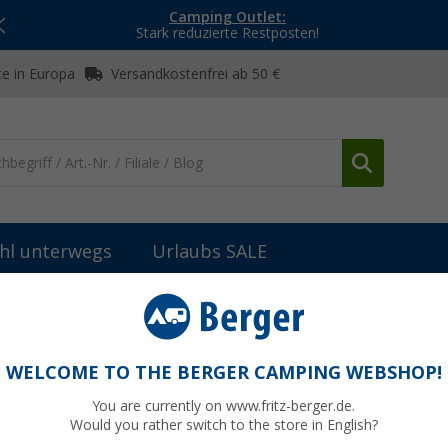
Camping Outlet:
Stark reduzierte Restposten!
e in Europa
Versandkostenfrei ab 50 €
hl unterwegs
Urlaubs SALE
er
So funktioniert eine Truma Varioheat
WELCOME TO THE BERGER CAMPING WEBSHOP!
You are currently on www.fritz-berger.de.
Would you rather switch to the store in English?