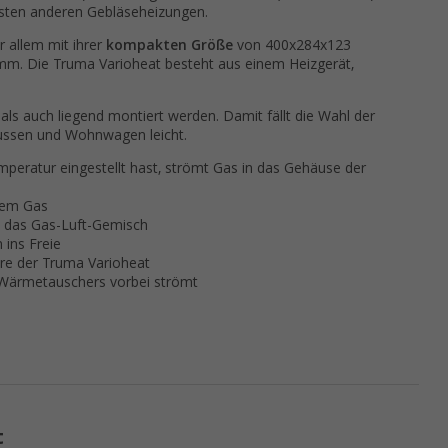
eisten anderen Gebläseheizungen.
r allem mit ihrer
kompakten Größe
von 400x284x123
mm. Die Truma Varioheat besteht aus einem Heizgerät,
ls auch liegend montiert werden. Damit fällt die Wahl der
bussen und Wohnwagen leicht.
eratur eingestellt hast, strömt Gas in das Gehäuse der
 dem Gas
e das Gas-Luft-Gemisch
ins Freie
ere der Truma Varioheat
s Wärmetauschers vorbei strömt
t