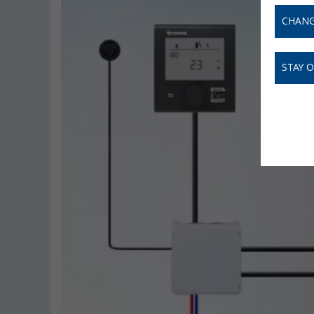
CHANG
STAY 