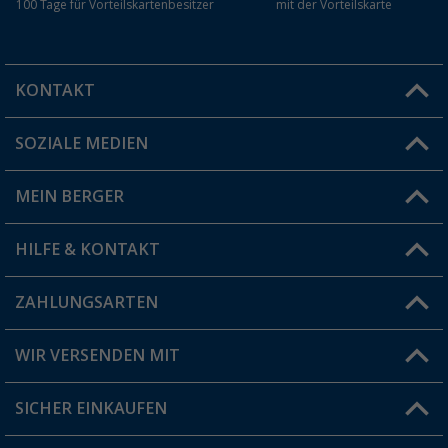
100 Tage für Vorteilskartenbesitzer
mit der Vorteilskarte
KONTAKT
SOZIALE MEDIEN
Du hast eine Frage?
MEIN BERGER
Filiale finden
HILFE & KONTAKT
Vorteilskarte
Blog
ZAHLUNGSARTEN
FAQ & Kontakt
Produkttester
Versandinformationen
WIR VERSENDEN MIT
Jobs & Karriere
Click & Collect
SICHER EINKAUFEN
Geschenkgutschein
Rücksendung