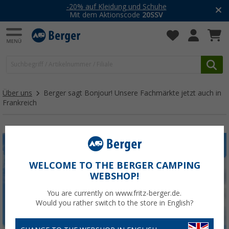
-20% auf Kleidung und Schuhe
Mit dem Aktionscode
20SSV
Über uns
Berger sagt Bonjour! Unsere Fachmärkte jetzt auch in
Frankreich
WELCOME TO THE BERGER CAMPING
WEBSHOP!
You are currently on www.fritz-berger.de.
Would you rather switch to the store in English?