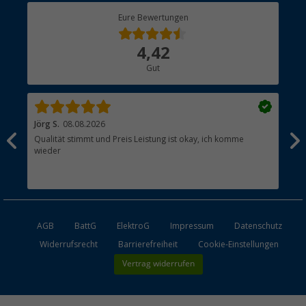
Berger Bewusst
Eure Bewertungen
Bestellstatus
Über uns
4,42
Hauptkatalog
Gut
Händler werden
Jörg S.
08.08.2026
Wer
Qualität stimmt und Preis Leistung ist okay, ich komme
Hat
wieder
AGB
BattG
ElektroG
Impressum
Datenschutz
Widerrufsrecht
Barrierefreiheit
Cookie-Einstellungen
Vertrag widerrufen