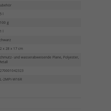
ubehör
5 l
100 g
1 l
chwarz
2 x 28 x 17 cm
chmutz- und wasserabweisende Plane, Polyester,
etall
270001042323
L-2MPI-W16R