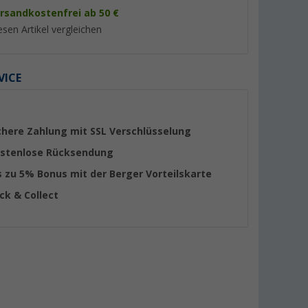
rsandkostenfrei ab 50 €
esen Artikel vergleichen
VICE
%
chere Zahlung mit SSL Verschlüsselung
stenlose Rücksendung
s zu 5% Bonus mit der Berger Vorteilskarte
age- und
BusBoxx Fenstertasche
Berger wasserdicht
ick & Collect
che für
windowBOXX 50 Liter Black
Handyhülle L Tonga
passend für California Coast /
(1)
(2)
Ocean schwarz
3,
€
99
154,- €
UVP 5,99 €