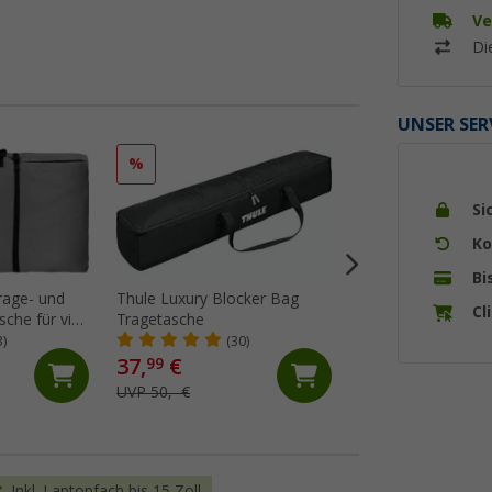
Ve
Di
UNSER SER
%
%
Si
Ko
Bi
rage- und
Thule Luxury Blocker Bag
Berger Universaltr
Cl
che für vier
Tragetasche
Aufbewahrungstas
Tische
3)
(30)
(9)
37,
€
19,
€
99
99
UVP 50,- €
UVP 29,99 €
Inkl. Laptopfach bis 15 Zoll