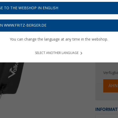
69,
9
E TO THE WEBSHOP IN ENGLISH
Preise inkl
Bis zu 
ON WWW.FRITZ-BERGER.DE
You can change the language at any time in the webshop.
SELECT ANOTHER LANGUAGE
Verfügba
ÄHN
INFORMAT