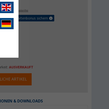
€
9
. MwSt.,
versandkostenfrei
5% Vorteilskartenbonus sichern
rkeit:
AUSVERKAUFT
LICHE ARTIKEL
IONEN & DOWNLOADS