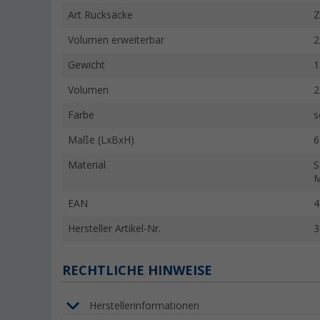
Art Rucksäcke
Z
Volumen erweiterbar
2
Gewicht
1
Volumen
2
Farbe
s
Maße (LxBxH)
6
Material
S
M
EAN
4
Hersteller Artikel-Nr.
3
RECHTLICHE HINWEISE
Herstellerinformationen