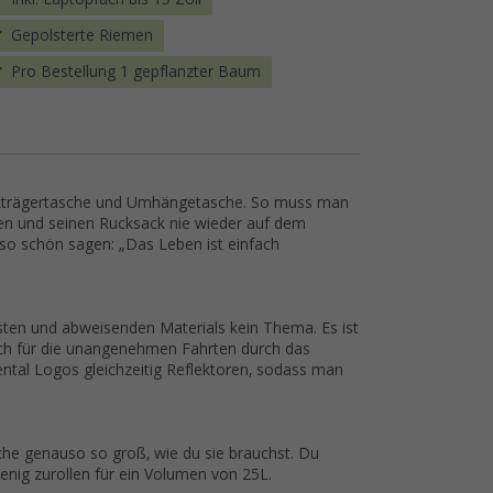
Gepolsterte Riemen
Pro Bestellung 1 gepflanzter Baum
ckträgertasche und Umhängetasche. So muss man
en und seinen Rucksack nie wieder auf dem
so schön sagen: „Das Leben ist einfach
ten und abweisenden Materials kein Thema. Es ist
uch für die unangenehmen Fahrten durch das
ntal Logos gleichzeitig Reflektoren, sodass man
sche genauso so groß, wie du sie brauchst. Du
enig zurollen für ein Volumen von 25L.