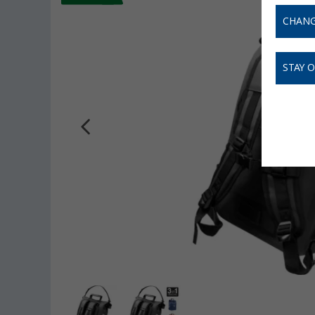
CHANG
STAY 