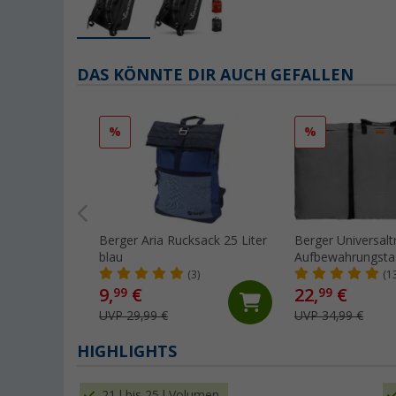
DAS KÖNNTE DIR AUCH GEFALLEN
%
%
Berger Aria Rucksack 25 Liter
Berger Universalt
blau
Aufbewahrungstas
Stühle
(3)
(1
9,
€
22,
€
99
99
UVP 29,99 €
UVP 34,99 €
HIGHLIGHTS
21 l bis 25 l Volumen