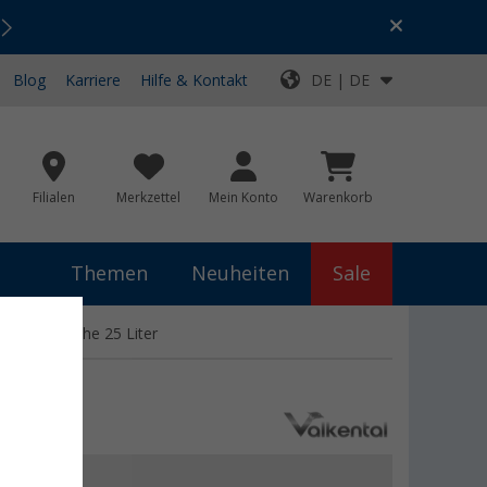
Urlaubs-SALE:
Top-Deals für dein Abenteuer!
Blog
Karriere
Hilfe & Kontakt
DE | DE
Filialen
Merkzettel
Mein Konto
Warenkorb
Themen
Neuheiten
Sale
 Fahrradtasche 25 Liter