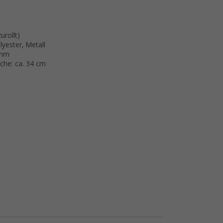
urollt)
yester, Metall
 mm
he: ca. 34 cm