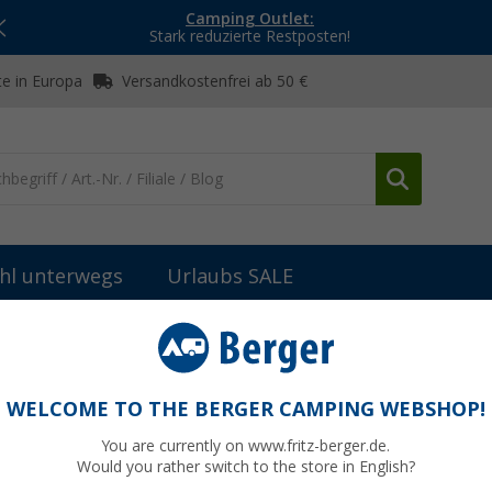
Camping Outlet:
Stark reduzierte Restposten!
e in Europa
Versandkostenfrei ab 50 €
hl unterwegs
Urlaubs SALE
n
Tagesrucksäcke & Wanderrucksäcke
Valkental ValkOne 3-in-1
sche 25 Liter schwarz
WELCOME TO THE BERGER CAMPING WEBSHOP!
You are currently on www.fritz-berger.de.
Would you rather switch to the store in English?