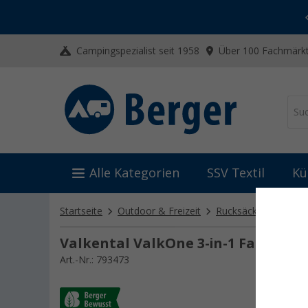
-20% auf Kleidung und Schuhe
Mit dem Aktionscode
20SSV
Campingspezialist seit 1958
Über 100 Fachmärkt
Alle Kategorien
SSV Textil
Kü
Startseite
Outdoor & Freizeit
Rucksäcke & Tasche
Valkental ValkOne 3-in-1 Fahrradta
Art.-Nr.: 793473