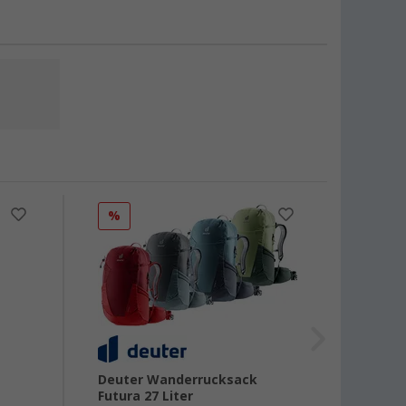
%
%
Deuter Wanderrucksack
Deute
Futura 27 Liter
Fahrra