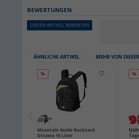
BEWERTUNGEN
DIESEN ARTIKEL BEWERTEN
ÄHNLICHE ARTIKEL
MEHR VON DIESE
%
%
Flex
Mountain Guide Rucksack
Fjäl
ter
Ottawa 15 Liter
Tage