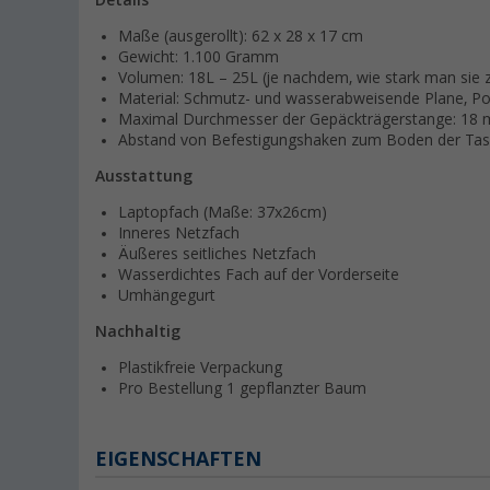
Details
Maße (ausgerollt): 62 x 28 x 17 cm
Gewicht: 1.100 Gramm
Volumen: 18L – 25L (je nachdem, wie stark man sie z
Material: Schmutz- und wasserabweisende Plane, Pol
Maximal Durchmesser der Gepäckträgerstange: 18
Abstand von Befestigungshaken zum Boden der Tasc
Ausstattung
Laptopfach (Maße: 37x26cm)
Inneres Netzfach
Äußeres seitliches Netzfach
Wasserdichtes Fach auf der Vorderseite
Umhängegurt
Nachhaltig
Plastikfreie Verpackung
Pro Bestellung 1 gepflanzter Baum
EIGENSCHAFTEN