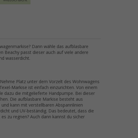
hnwagenmarkise? Dann wähle das aufblasbare
n Beachy passt dieser auch auf viele andere
nd wasserdicht.
n? Nehme Platz unter dem Vorzelt des Wohnwagens
Texel-Markise ist einfach einzurichten. Von einem
de dazu die mitgelieferte Handpumpe. Bei dieser
en. Die aufblasbare Markise besteht aus
l und kann mit verstellbaren Abspannlinien
rdicht und UV-beständig. Das bedeutet, dass die
t es zu regnen? Auch dann kannst du sicher