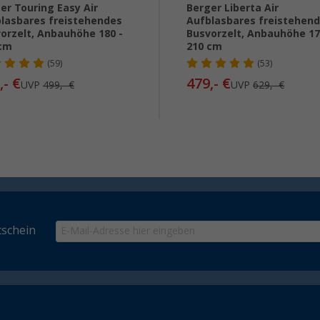
er Touring Easy Air
Berger Liberta Air
lasbares freistehendes
Aufblasbares freistehen
orzelt, Anbauhöhe 180 -
Busvorzelt, Anbauhöhe 17
 cm
210 cm
(59)
(53)
,- €
479,- €
UVP
499,- €
UVP
629,- €
schein