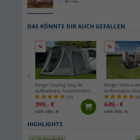
DAS KÖNNTE DIR AUCH GEFALLEN
%
%
Berger Touring Easy Air
Berger Verona Ai
Aufblasbares freistehendes
Aufblasbares Vorz
Busvorzelt, Anbauhöhe 180 -
Wohnwagen, Anb
(59)
(6)
200 cm
- 255 cm
399,- €
649,- €
UVP 499,- €
UVP 799,- €
HIGHLIGHTS
UV-beständig