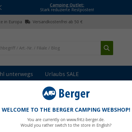
Camping Outlet:
Stark reduzierte Restposten!
e in Europa
Versandkostenfrei ab 50 €
hl unterwegs
Urlaubs SALE
e Vorzelte
Travellife Texel Air Suncanopy aufblasbares Busvorzelt
blasbares Busvorzelt
WELCOME TO THE BERGER CAMPING WEBSHOP!
You are currently on www.fritz-berger.de.
Would you rather switch to the store in English?
UVP
599,-