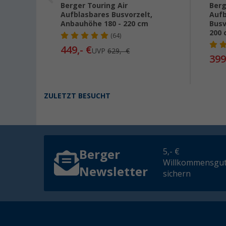
 Rear
Berger Touring Air
Berg
ndes
Aufblasbares Busvorzelt,
Aufb
Anbauhöhe 180 - 220 cm
Busv
m
200
(64)
449,- €
UVP
629,- €
399
ZULETZT BESUCHT
5,- €
Berger
Willkommensgut
Newsletter
sichern