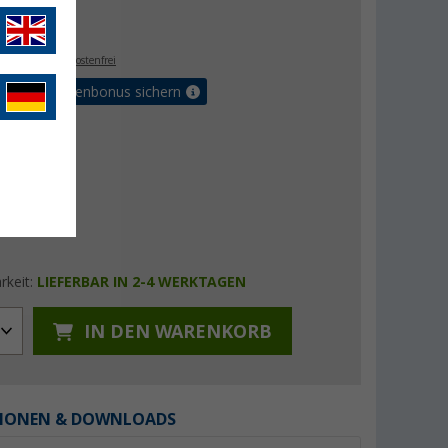
- €
. MwSt.,
versandkostenfrei
Vorteilskartenbonus sichern
rkeit:
LIEFERBAR IN 2-4 WERKTAGEN
IN DEN WARENKORB
IONEN & DOWNLOADS