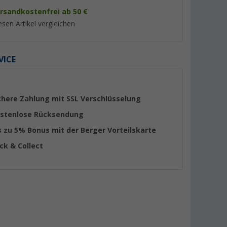
rsandkostenfrei ab 50 €
esen Artikel vergleichen
VICE
%
%
chere Zahlung mit SSL Verschlüsselung
stenlose Rücksendung
s zu 5% Bonus mit der Berger Vorteilskarte
üchen- und
Berger Touring Easy
Westfield Pluto 2.0
ick & Collect
Freistehendes Busvorzelt,
Wohnwagen aufbla
Anbauhöhe 180 - 220 cm
Vorzelt Größe 7
(11)
(27)
189,- €
1.579,- €
UVP 219,- €
UVP 2.199,- €