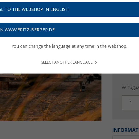
449,
E TO THE WEBSHOP IN ENGLISH
Preise inkl
13,47
€ 
ON WWW.FRITZ-BERGER.DE
You can change the language at any time in the webshop.
SELECT ANOTHER LANGUAGE
Verfügba
1
INFORMAT