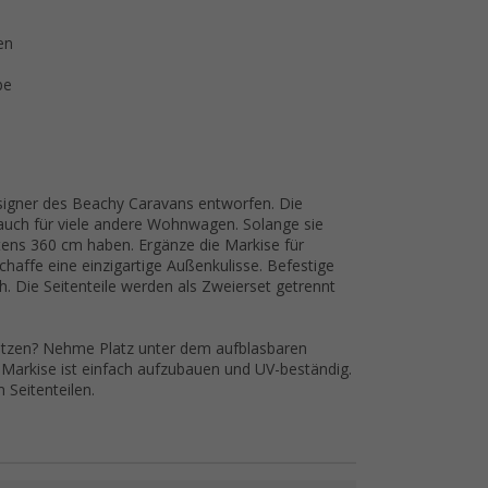
en
pe
signer des Beachy Caravans entworfen. Die
 auch für viele andere Wohnwagen. Solange sie
ens 360 cm haben. Ergänze die Markise für
affe eine einzigartige Außenkulisse. Befestige
. Die Seitenteile werden als Zweierset getrennt
itzen? Nehme Platz unter dem aufblasbaren
-Markise ist einfach aufzubauen und UV-beständig.
 Seitenteilen.