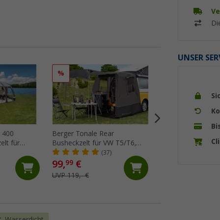
Ve
Di
UNSER SER
%
%
Si
Ko
Bi
r 400
Berger Tonale Rear
Camptime Venus K
Cl
elt für
Busheckzelt für VW T5/T6,
Universalzelt
auhöhe 235
Anbauhöhe 210 cm
(37)
(52)
99,
€
89,
€
99
99
UVP 119,- €
UVP 119,- €
Wasserdicht