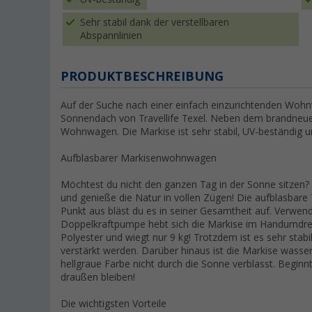
Sehr stabil dank der verstellbaren
Abspannlinien
PRODUKTBESCHREIBUNG
Auf der Suche nach einer einfach einzurichtenden Wo
Sonnendach von Travellife Texel. Neben dem brandneue
Wohnwagen. Die Markise ist sehr stabil, UV-beständig u
Aufblasbarer Markisenwohnwagen
Möchtest du nicht den ganzen Tag in der Sonne sitze
und genieße die Natur in vollen Zügen! Die aufblasbare 
Punkt aus bläst du es in seiner Gesamtheit auf. Verwen
Doppelkraftpumpe hebt sich die Markise im Handumdreh
Polyester und wiegt nur 9 kg! Trotzdem ist es sehr stabi
verstärkt werden. Darüber hinaus ist die Markise wasse
hellgraue Farbe nicht durch die Sonne verblasst. Beginn
draußen bleiben!
Die wichtigsten Vorteile