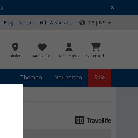
Urlaubs-SALE:
Top-Deals für dein Abenteuer!
Blog
Karriere
Hilfe & Kontakt
DE | DE
Filialen
Merkzettel
Mein Konto
Warenkorb
Themen
Neuheiten
Sale
 €