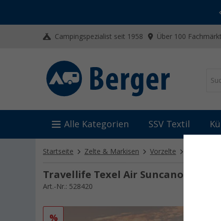
-20% auf Kleidung und Schuhe
Mit dem Aktionscode
20SSV
Campingspezialist seit 1958
Über 100 Fachmärkt
Alle Kategorien
SSV Textil
Kü
Startseite
Zelte & Markisen
Vorzelte
Aufblasbar
Travellife Texel Air Suncanopy auf
Art.-Nr.: 528420
%