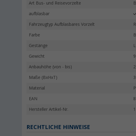
Art Bus- und Reisevorzelte
B
aufblasbar
Fahrzeugtyp Aufblasbares Vorzelt
R
Farbe
B
Gestänge
L
Gewicht
9
Anbauhöhe (von - bis)
2
Maße (BxHxT)
3
Material
P
EAN
8
Hersteller Artikel-Nr.
1
RECHTLICHE HINWEISE