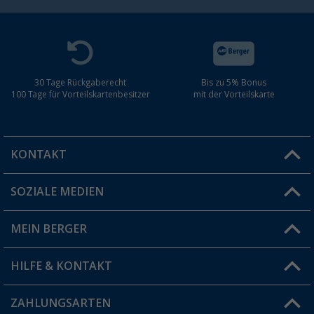
30 Tage Rückgaberecht
Bis zu 5% Bonus
100 Tage für Vorteilskartenbesitzer
mit der Vorteilskarte
KONTAKT
SOZIALE MEDIEN
Du hast eine Frage?
MEIN BERGER
Filiale finden
HILFE & KONTAKT
Vorteilskarte
Blog
ZAHLUNGSARTEN
FAQ & Kontakt