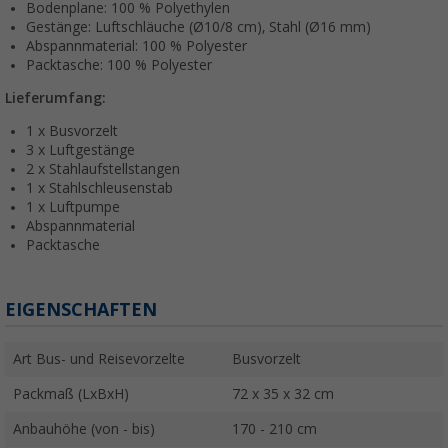
Bodenplane: 100 % Polyethylen
Gestänge: Luftschläuche (Ø10/8 cm), Stahl (Ø16 mm)
Abspannmaterial: 100 % Polyester
Packtasche: 100 % Polyester
Lieferumfang:
1 x Busvorzelt
3 x Luftgestänge
2 x Stahlaufstellstangen
1 x Stahlschleusenstab
1 x Luftpumpe
Abspannmaterial
Packtasche
EIGENSCHAFTEN
Art Bus- und Reisevorzelte
Busvorzelt
Packmaß (LxBxH)
72 x 35 x 32 cm
Anbauhöhe (von - bis)
170 - 210 cm