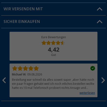
Produkttester
Versandinformationen
WIR VERSENDEN MIT
Jobs & Karriere
Click & Collect
SICHER EINKAUFEN
Geschenkgutschein
Rücksendung
Berger Bewusst
Eure Bewertungen
Bestellstatus
Über uns
4,42
Hauptkatalog
Gut
Händler werden
Michael W.
09.08.2026
And
Bestellung war schnell da alles soweit super ,aber hätte noch
Ich
ein paar Fragen gehabt weil ich noch etliches bestellen wollte
Lei
hatte es 10 mal Telefonisch probiert nichts Ansage und
mit
auflegen fertig .
auf
weiterlesen
Lie