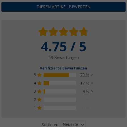
69,
€
99
DIESEN ARTIKEL BEWERTEN
nur
UVP
89,99 €
4.75 / 5
53 Bewertungen
Verifizierte Bewertungen
5
79 %
4
17 %
3
4 %
2
0 %
1
0 %
Neueste
Sortieren: