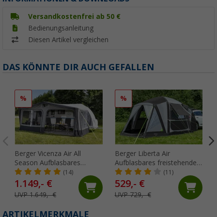
Versandkostenfrei ab 50 €
Bedienungsanleitung
Diesen Artikel vergleichen
DAS KÖNNTE DIR AUCH GEFALLEN
%
%
Berger Vicenza Air All
Berger Liberta Air
Season Aufblasbares
Aufblasbares freistehendes
Reisevorzelt für
Pkw Heckzelt, Anbauhöhe
(14)
(11)
Wohnwagen (Größe 15),
150 - 180 cm
1.149,- €
529,- €
Umlaufmaß 971 - 1000 cm
UVP 1.649,- €
UVP 729,- €
ARTIKELMERKMALE