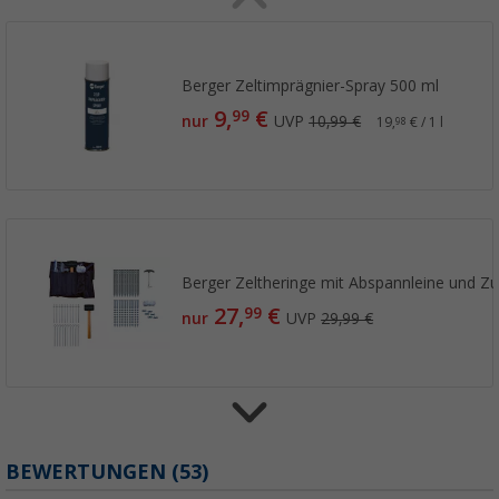
Berger Zeltimprägnier-Spray 500 ml
9,
€
99
nur
UVP
10,99 €
19,
€ / 1 l
98
Berger Zeltheringe mit Abspannleine und Zub
27,
€
99
nur
UVP
29,99 €
BEWERTUNGEN
(53)
Berger TerraGlow Befestigungs-Set mit Sch
Markisenabspanngurten, 41-teilig