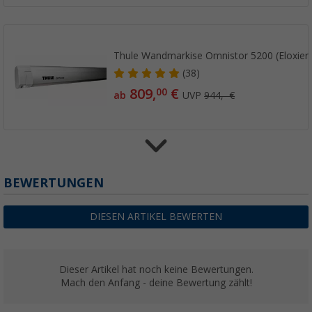
Thule Wandmarkise Omnistor 5200 (Eloxiert
(38)
809,
€
00
ab
UVP
944,- €
Thule Omnistor 5200 Wandmarkise (Weiß)
BEWERTUNGEN
(38)
729,
€
00
DIESEN ARTIKEL BEWERTEN
ab
UVP
839,- €
Dieser Artikel hat noch keine Bewertungen.
Mach den Anfang - deine Bewertung zählt!