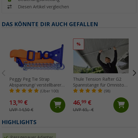
Diesen Artikel vergleichen
DAS KÖNNTE DIR AUCH GEFALLEN
%
Peggy Peg Tie Strap
Thule Tension Rafter G2
Abspannung/ verstellbarer
Spannstange für Omnistor
Markiesenspanngurt
5200/4900/5003/5002 250
(Über 100)
(98)
cm
13,
€
46,
€
90
99
UVP 14,50 €
UVP 65,- €
HIGHLIGHTS
Passgenauer Adapter