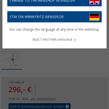
CHANGE TO THE WEBSHOP IN ENGLISH
STAY ON WWW.FRITZ-BERGER.DE
You can change the language at any time in the webshop.
SELECT ANOTHER LANGUAGE
UVP
349,- €
296,- €
Preise inkl. MwSt.,
zzgl. Sperrgutversand
8,88
€ Vorteilskartenbonus sichern