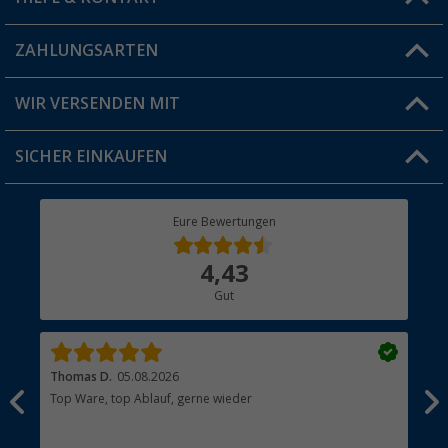
Blog
ZAHLUNGSARTEN
FAQ & Kontakt
Produkttester
Versandinformationen
WIR VERSENDEN MIT
Jobs & Karriere
Click & Collect
SICHER EINKAUFEN
Geschenkgutschein
Rücksendung
Berger Bewusst
Eure Bewertungen
Bestellstatus
Über uns
4,43
Hauptkatalog
Gut
Händler werden
Thomas D.
05.08.2026
Kla
Top Ware, top Ablauf, gerne wieder
Wie
ein