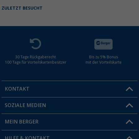
ZULETZT BESUCHT
30 Tage Rückgaberecht
Bis zu 5% Bonus
100 Tage für Vorteilskartenbesitzer
mit der Vorteilskarte
KONTAKT
SOZIALE MEDIEN
Du hast eine Frage?
MEIN BERGER
Filiale finden
HILFE & KONTAKT
Vorteilskarte