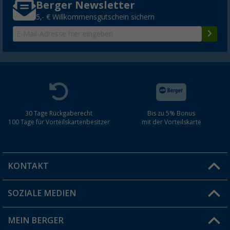
Berger Newsletter
5,- € Willkommensgutschein sichern
30 Tage Rückgaberecht
Bis zu 5% Bonus
100 Tage für Vorteilskartenbesitzer
mit der Vorteilskarte
KONTAKT
SOZIALE MEDIEN
Du hast eine Frage?
MEIN BERGER
Filiale finden