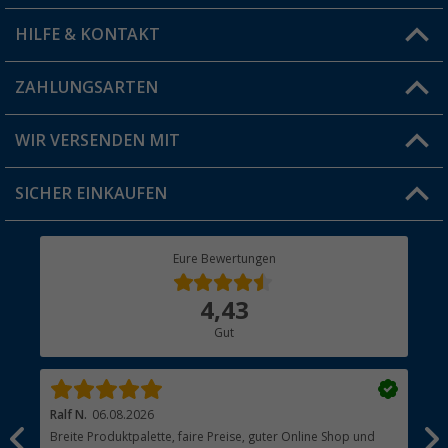
HILFE & KONTAKT
Vorteilskarte
Blog
ZAHLUNGSARTEN
FAQ & Kontakt
Produkttester
Versandinformationen
WIR VERSENDEN MIT
Jobs & Karriere
Click & Collect
SICHER EINKAUFEN
Geschenkgutschein
Rücksendung
Berger Bewusst
Eure Bewertungen
Bestellstatus
Über uns
4,43
Hauptkatalog
Gut
Händler werden
Ralf N.
06.08.2026
Hen
Breite Produktpalette, faire Preise, guter Online Shop und
?