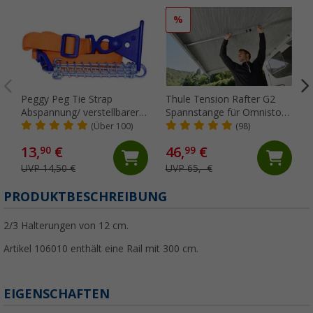
%
Peggy Peg Tie Strap
Thule Tension Rafter G2
Abspannung/ verstellbarer
Spannstange für Omnistor
Markiesenspanngurt
5200/4900/5003/5002 250
(Über 100)
(98)
cm
13,
€
46,
€
90
99
UVP 14,50 €
UVP 65,- €
PRODUKTBESCHREIBUNG
2/3 Halterungen von 12 cm.
Artikel 106010 enthält eine Rail mit 300 cm.
EIGENSCHAFTEN