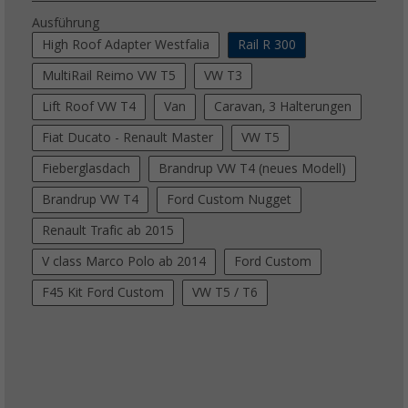
Ausführung
High Roof Adapter Westfalia
Rail R 300
MultiRail Reimo VW T5
VW T3
Lift Roof VW T4
Van
Caravan, 3 Halterungen
Fiat Ducato - Renault Master
VW T5
Fieberglasdach
Brandrup VW T4 (neues Modell)
Brandrup VW T4
Ford Custom Nugget
Renault Trafic ab 2015
V class Marco Polo ab 2014
Ford Custom
F45 Kit Ford Custom
VW T5 / T6