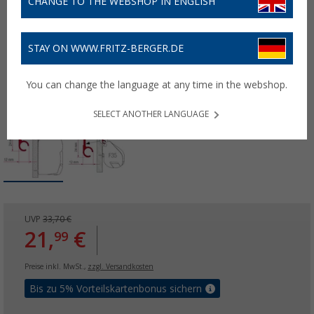
CHANGE TO THE WEBSHOP IN ENGLISH
STAY ON WWW.FRITZ-BERGER.DE
You can change the language at any time in the webshop.
SELECT ANOTHER LANGUAGE
UVP
33,70 €
21,
€
99
Preise inkl. MwSt.,
zzgl. Versandkosten
Bis zu 5% Vorteilskartenbonus sichern