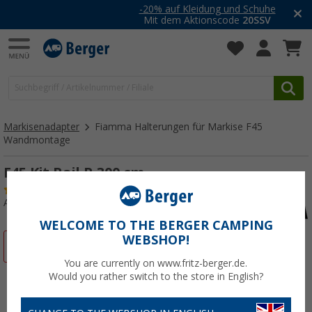
-20% auf Kleidung und Schuhe
Mit dem Aktionscode
20SSV
Markisenadapter
Fiamma Halterungen für Markise F45
Wandmontage
F45 Kit Rail R 300 cm
(23)
Art.-Nr.: 106010
WELCOME TO THE BERGER CAMPING
WEBSHOP!
%
You are currently on www.fritz-berger.de.
Would you rather switch to the store in English?