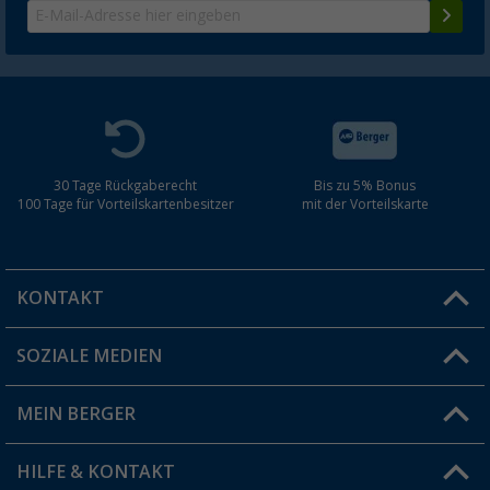
30 Tage Rückgaberecht
Bis zu 5% Bonus
100 Tage für Vorteilskartenbesitzer
mit der Vorteilskarte
KONTAKT
SOZIALE MEDIEN
Du hast eine Frage?
MEIN BERGER
Filiale finden
HILFE & KONTAKT
Vorteilskarte