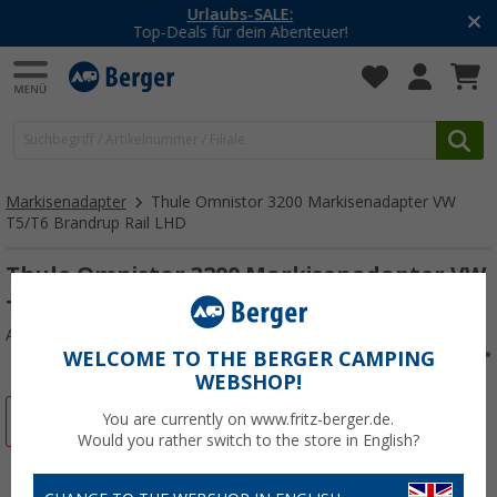
-20% auf Kleidung und Schuhe
Mit dem Aktionscode
20SSV
Markisenadapter
Thule Omnistor 3200 Markisenadapter VW
T5/T6 Brandrup Rail LHD
Thule Omnistor 3200 Markisenadapter VW
T5/T6 Brandrup Rail LHD
Art.-Nr.: 308680
WELCOME TO THE BERGER CAMPING
WEBSHOP!
%
You are currently on www.fritz-berger.de.
Would you rather switch to the store in English?