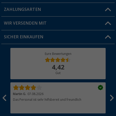
Blog
ZAHLUNGSARTEN
FAQ & Kontakt
Produkttester
Versandinformationen
WIR VERSENDEN MIT
Jobs & Karriere
Click & Collect
SICHER EINKAUFEN
Geschenkgutschein
Rücksendung
Berger Bewusst
Eure Bewertungen
Bestellstatus
Über uns
4,42
Hauptkatalog
Gut
Händler werden
Martin G.
07.08.2026
Jue
Das Personal ist sehr hilfsbereit und freundlich
Per