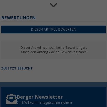
Thule Omnistor 3200 Wandmarkise Gehäusef
BEWERTUNGEN
(2)
609,
€
00
DIESEN ARTIKEL BEWERTEN
ab
UVP
689,- €
Dieser Artikel hat noch keine Bewertungen.
Mach den Anfang - deine Bewertung zählt!
ZULETZT BESUCHT
Berger Newsletter
5,- € Willkommensgutschein sichern