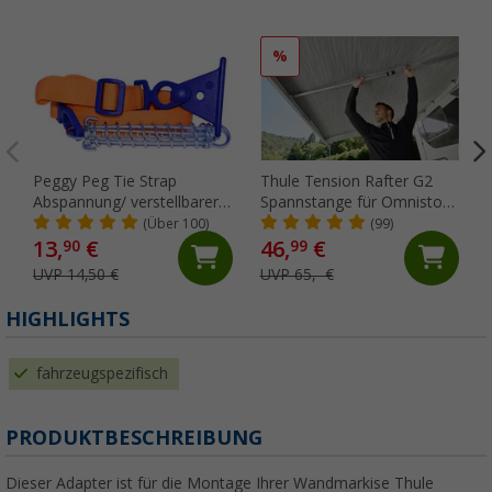
%
Peggy Peg Tie Strap
Thule Tension Rafter G2
Abspannung/ verstellbarer
Spannstange für Omnistor
Markiesenspanngurt
5200/4900/5003/5002 250
(Über 100)
(99)
cm
13,
€
46,
€
90
99
UVP 14,50 €
UVP 65,- €
HIGHLIGHTS
fahrzeugspezifisch
PRODUKTBESCHREIBUNG
Dieser Adapter ist für die Montage Ihrer Wandmarkise Thule