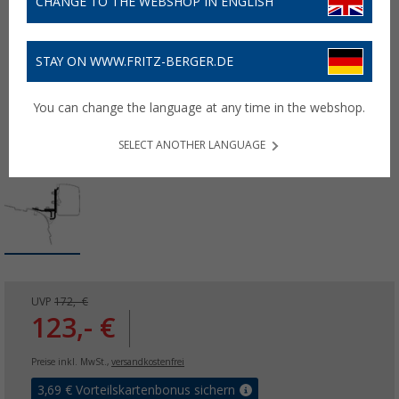
CHANGE TO THE WEBSHOP IN ENGLISH
STAY ON WWW.FRITZ-BERGER.DE
You can change the language at any time in the webshop.
SELECT ANOTHER LANGUAGE
UVP
172,- €
123,- €
Preise inkl. MwSt.,
versandkostenfrei
3,69
€ Vorteilskartenbonus sichern