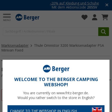
-20% auf Kleidung und Schuhe
Mit dem Aktionscode
20SSV
Markisenadapter
Thule Omnistor 3200 Markisenadapter PSA
Minivan Fixed
Thule Omnistor 3200 Markisenadapter
PSA Minivan Fixed LHD
Art.-Nr.: 308690
WELCOME TO THE BERGER CAMPING
WEBSHOP!
You are currently on www.fritz-berger.de.
%
Would you rather switch to the store in English?
CHANGE TO THE WEBSHOP IN ENGLISH