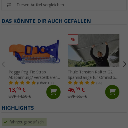
Diesen Artikel vergleichen
DAS KÖNNTE DIR AUCH GEFALLEN
%
Peggy Peg Tie Strap
Thule Tension Rafter G2
Abspannung/ verstellbarer
Spannstange für Omnistor
Markiesenspanngurt
5200/4900/5003/5002 250
(Über 100)
(99)
cm
13,
€
46,
€
90
99
UVP 14,50 €
UVP 65,- €
HIGHLIGHTS
fahrzeugspezifisch