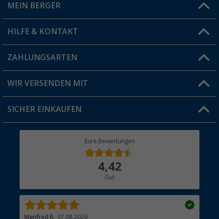
MEIN BERGER
Filiale finden
HILFE & KONTAKT
Vorteilskarte
Blog
ZAHLUNGSARTEN
FAQ & Kontakt
Produkttester
Versandinformationen
WIR VERSENDEN MIT
Jobs & Karriere
Click & Collect
SICHER EINKAUFEN
Geschenkgutschein
Rücksendung
Berger Bewusst
Eure Bewertungen
Bestellstatus
Über uns
4,42
Hauptkatalog
Gut
Händler werden
Manfred R.
07.08.2026
Han