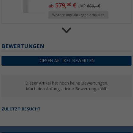
579,
€
00
ab
UVP
689,- €
Weitere Ausführungen erhältlich
Thule Omnistor 3200 Wandmarkise Gehäusef
BEWERTUNGEN
(2)
609,
€
00
DIESEN ARTIKEL BEWERTEN
ab
UVP
689,- €
Dieser Artikel hat noch keine Bewertungen.
Mach den Anfang - deine Bewertung zählt!
ZULETZT BESUCHT