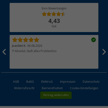
Berger Bewusst
Eure Bewertungen
Bestellstatus
Über uns
4,43
Hauptkatalog
Gut
Händler werden
Joachim K.
06.08.2026
And
l
?? Absolut, läuft alles Problemlos
Sch
he
esen
AGB
BattG
ElektroG
Impressum
Datenschutz
Widerrufsrecht
Barrierefreiheit
Cookie-Einstellungen
Vertrag widerrufen