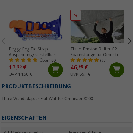
%
Peggy Peg Tie Strap
Thule Tension Rafter G2
Abspannung/ verstellbarer
Spannstange für Omnistor
Markiesenspanngurt
5200/4900/5003/5002 250
(Über 100)
(99)
cm
13,
€
46,
€
90
99
UVP 14,50 €
UVP 65,- €
PRODUKTBESCHREIBUNG
Thule Wandadapter Flat Wall für Omnistor 3200
EIGENSCHAFTEN
Art Markisenzubehör
Markisen-Adapter