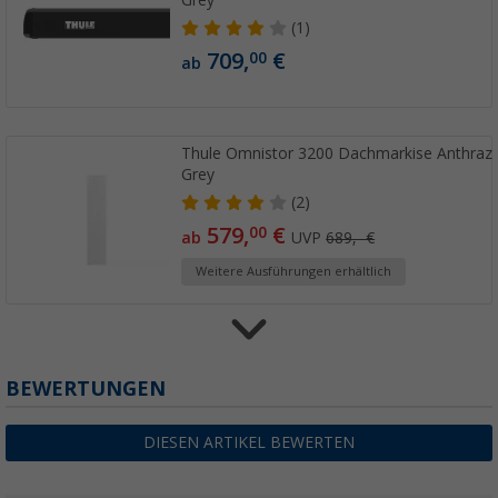
(1)
709,
€
00
ab
Thule Omnistor 3200 Dachmarkise Anthrazit
Grey
(2)
579,
€
00
ab
UVP
689,- €
Weitere Ausführungen erhältlich
Thule Omnistor 3200 Wandmarkise Gehäusef
BEWERTUNGEN
(2)
609,
€
00
DIESEN ARTIKEL BEWERTEN
ab
UVP
689,- €