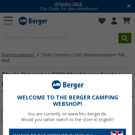
Urlaubs-SALE:
Top-Deals für dein Abenteuer!
Markisenadapter
Thule Omnistor 3200 Markisenadapter Flat
Wall
Thule Omnistor 3200 Markisenadapter
Flat Wall
Art.-Nr.: 307490
WELCOME TO THE BERGER CAMPING
WEBSHOP!
%
You are currently on www.fritz-berger.de.
Would you rather switch to the store in English?