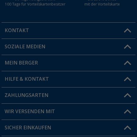
100 Tage für Vorteilskartenbesitzer
mit der Vorteilskarte
KONTAKT
SOZIALE MEDIEN
Du hast eine Frage?
MEIN BERGER
Filiale finden
HILFE & KONTAKT
Vorteilskarte
Blog
ZAHLUNGSARTEN
FAQ & Kontakt
Produkttester
Versandinformationen
WIR VERSENDEN MIT
Jobs & Karriere
Click & Collect
SICHER EINKAUFEN
Geschenkgutschein
Rücksendung