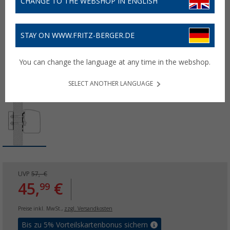
CHANGE TO THE WEBSHOP IN ENGLISH
STAY ON WWW.FRITZ-BERGER.DE
You can change the language at any time in the webshop.
SELECT ANOTHER LANGUAGE
UVP
57,- €
45,
€
99
Preise inkl. MwSt.,
zzgl. Versandkosten
Bis zu 5% Vorteilskartenbonus sichern