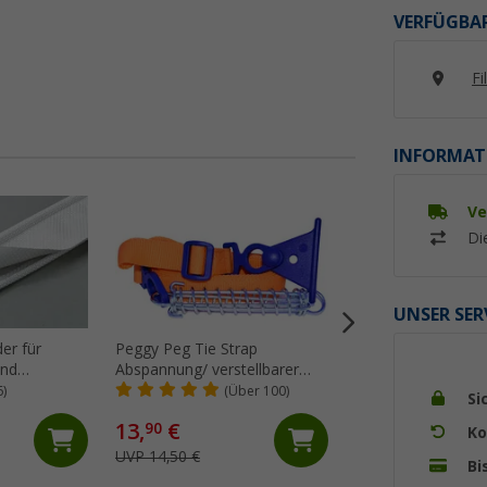
VERFÜGBAR
Fi
INFORMAT
Ve
%
Di
UNSER SER
er für
Peggy Peg Tie Strap
Thule Tension Raf
und
Abspannung/ verstellbarer
Spannstange für 
erware
Markiesenspanngurt
5200/4900/5003/5
6)
(Über 100)
(99)
Si
13,
€
46,
€
90
99
Ko
UVP 14,50 €
UVP 65,- €
Bi