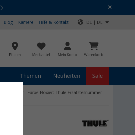
Urlaubs-SALE:
Top-Deals für dein Abenteuer!
Blog
Karriere
Hilfe & Kontakt
DE | DE
Filialen
Merkzettel
Mein Konto
Warenkorb
Themen
Neuheiten
Sale
0 3,5 Meter - Farbe Eloxiert Thule Ersatzteilnummer