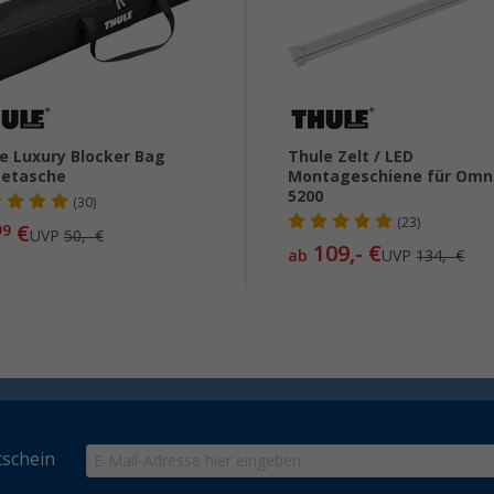
e Luxury Blocker Bag
Thule Zelt / LED
getasche
Montageschiene für Omn
5200
(30)
(23)
€
99
UVP
50,- €
109,- €
ab
UVP
134,- €
schein