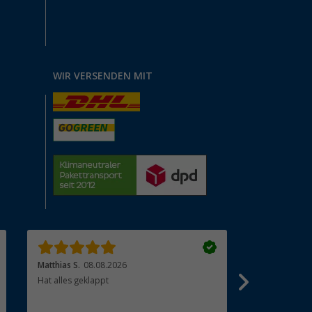
WIR VERSENDEN MIT
Matthias S.
08.08.2026
Katrin D.
08.
Hat alles geklappt
Schnelle und 
Lieferung un