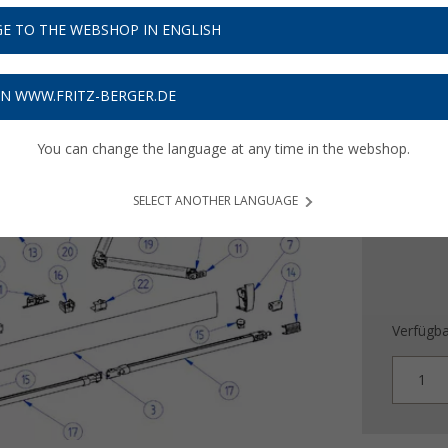
E TO THE WEBSHOP IN ENGLISH
UVP
256,9
242
ON WWW.FRITZ-BERGER.DE
Preise inkl
7,27
€ V
You can change the language at any time in the webshop.
SELECT ANOTHER LANGUAGE
Verfügba
1