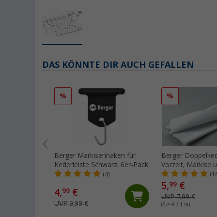
DAS KÖNNTE DIR AUCH GEFALLEN
%
%
Berger Markisenhaken für
Berger Doppelked
Kederleiste Schwarz, 6er-Pack
Vorzelt, Markise 
Wohnwagen, Met
(4)
(1
5,
€
99
4,
€
99
UVP 7,99 €
UVP 9,99 €
(5,
99
€ / 1 m)