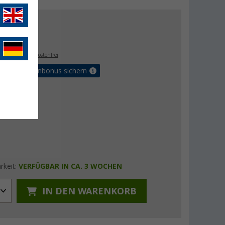
2 €
,
€
17
. MwSt.,
versandkostenfrei
orteilskartenbonus sichern
rkeit:
VERFÜGBAR IN CA. 3 WOCHEN
IN DEN WARENKORB