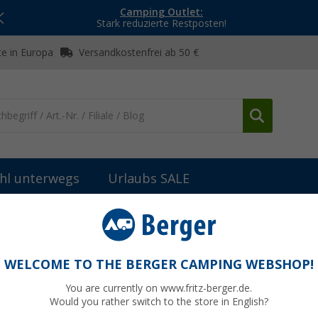
Camping Outlet:
Stark reduzierte Restposten!
e in Europa
Versandkostenfrei ab 50 €
hl unterwegs
Urlaubs SALE
eiteres Markisenzubehör
Thule Gehäuse für Markise Omnistor 420
 4200 3,5 Meter - Farbe Eloxiert Thule
WELCOME TO THE BERGER CAMPING WEBSHOP!
You are currently on www.fritz-berger.de.
Would you rather switch to the store in English?