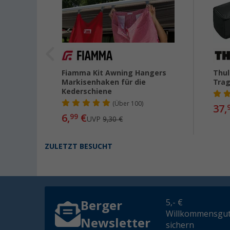
e
Fiamma Kit Awning Hangers
Thul
00,
Markisenhaken für die
Tra
Kederschiene
(
Über
100)
37,
6,
€
99
UVP
9,30 €
ZULETZT BESUCHT
5,- €
Berger
Willkommensgut
Newsletter
sichern