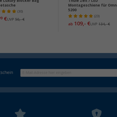
e Luxury Blocker Bag
Thule Zelt / LED
getasche
Montageschiene für Omn
5200
(30)
(23)
€
99
UVP
50,- €
109,- €
ab
UVP
134,- €
schein