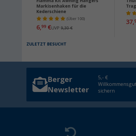
e
Fiamma Kit Awning Hangers
Thul
00,
Markisenhaken für die
Tra
Kederschiene
(
Über
100)
37,
6,
€
99
UVP
9,30 €
ZULETZT BESUCHT
5,- €
Berger
Willkommensgut
Newsletter
sichern