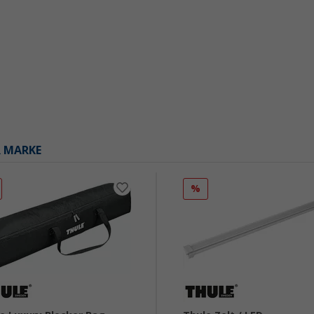
R MARKE
%