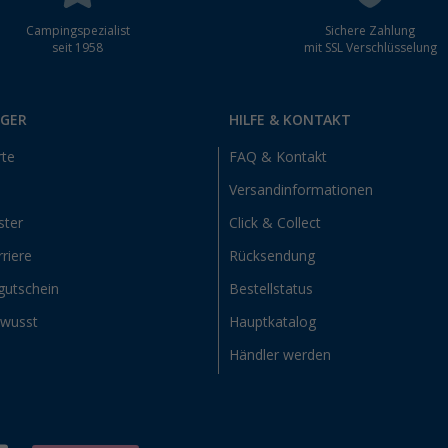
Campingspezialist
Sichere Zahlung
seit 1958
mit SSL Verschlüsselung
RGER
HILFE & KONTAKT
rte
FAQ & Kontakt
Versandinformationen
ster
Click & Collect
riere
Rücksendung
gutschein
Bestellstatus
ewusst
Hauptkatalog
Händler werden