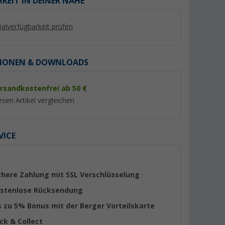
KEIT IN DEINER NÄHE
lialverfügbarkeit prüfen
IONEN & DOWNLOADS
rsandkostenfrei ab 50 €
%
%
esen Artikel vergleichen
VICE
ter G2
Thule Fabric Clamps
Peggy Peg Fix&Go
ür Omnistor
Markisenklammern 2er-Set
Markisen Set mit
cm
schwarz
Schraubheringe un
(89)
(Übe
chere Zahlung mit SSL Verschlüsselung
Ankerplatten 30-tlg.
29,
€
64,
€
stenlose Rücksendung
99
99
UVP 42,- €
UVP 81,95 €
s zu 5% Bonus mit der Berger Vorteilskarte
ick & Collect