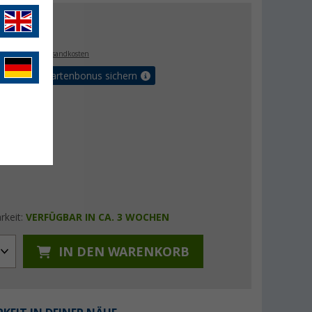
€
9
. MwSt.,
zzgl. Versandkosten
5% Vorteilskartenbonus sichern
rkeit:
VERFÜGBAR IN CA. 3 WOCHEN
IN DEN WARENKORB