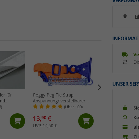
VERFÜGBAR
Fi
INFORMAT
Ve
%
Di
UNSER SER
er für
Peggy Peg Tie Strap
Thule Tension Raf
und
Abspannung/ verstellbarer
Spannstange G2 f
erware
Markiesenspanngurt
6200 + 6300 250 
6)
(Über 100)
(99)
Si
13,
€
48,
€
Ko
90
99
UVP 14,50 €
UVP 65,- €
Bi
Cl