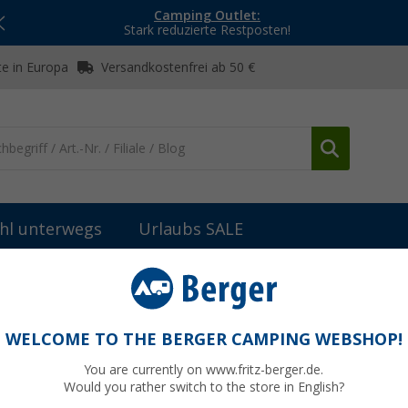
Camping Outlet:
Stark reduzierte Restposten!
e in Europa
Versandkostenfrei ab 50 €
hl unterwegs
Urlaubs SALE
eiteres Markisenzubehör
Thule Endkappen Gehäuse für Markise O
se Omnistor 9200 - Farbe weiss Thule
WELCOME TO THE BERGER CAMPING WEBSHOP!
You are currently on www.fritz-berger.de.
Would you rather switch to the store in English?