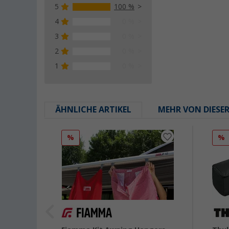
5
100 %
4
0 %
3
0 %
2
0 %
1
0 %
ÄHNLICHE ARTIKEL
MEHR VON DIESE
%
%