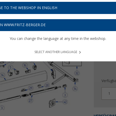
E TO THE WEBSHOP IN ENGLISH
29,
9
Preise inkl
ON WWW.FRITZ-BERGER.DE
Bis zu 
You can change the language at any time in the webshop.
SELECT ANOTHER LANGUAGE
Verfügba
1