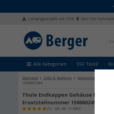
-20% auf Kleidung und Schuhe
Mit dem Aktionscode
20SSV
Campingspezialist seit 1958
Über 100 Fachmärkt
Alle Kategorien
SSV Textil
Kü
Startseite
Zelte & Markisen
Markisenzubehör
W
1500602494
Thule Endkappen Gehäuse für Marki
Ersatzteilnummer 1500602494
(1)
Art.-Nr.: 114403