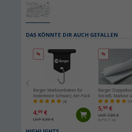
DAS KÖNNTE DIR AUCH GEFALLEN
%
%
Berger Markisenhaken für
Berger Doppelked
Kederleiste Schwarz, 6er-Pack
Vorzelt, Markise 
Wohnwagen, Met
(4)
(1
5,
€
99
4,
€
99
UVP 7,99 €
UVP 9,99 €
(5,
99
€ / 1 m)
HIGHLIGHTS