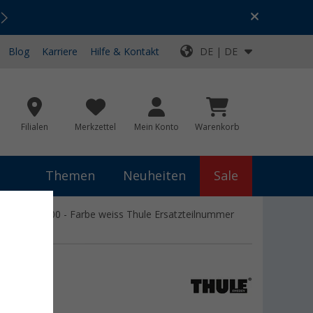
Urlaubs-SALE:
Top-Deals für dein Abenteuer!
Blog
Karriere
Hilfe & Kontakt
DE | DE
Filialen
Merkzettel
Mein Konto
Warenkorb
Themen
Neuheiten
Sale
mnistor 9200 - Farbe weiss Thule Ersatzteilnummer