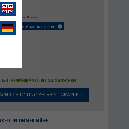
€
1
. MwSt.,
zzgl. Versandkosten
5% Vorteilskartenbonus sichern
rkeit:
VERFÜGBAR IN BIS ZU 2 WOCHEN
ACHRICHTIGUNG BEI VERFÜGBARKEIT
KEIT IN DEINER NÄHE