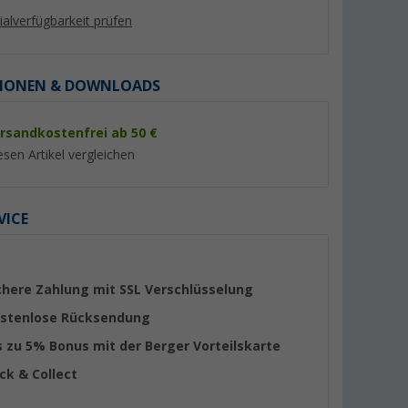
lialverfügbarkeit prüfen
IONEN & DOWNLOADS
rsandkostenfrei ab 50 €
%
%
esen Artikel vergleichen
VICE
ter G2
Thule Fabric Clamps
Peggy Peg Fix&Go
Omnistor
Markisenklammern 2er-Set
Markisen Set mit
002 250 cm
schwarz
Schraubheringe un
(89)
(Übe
chere Zahlung mit SSL Verschlüsselung
Ankerplatten 30-tlg.
29,
€
64,
€
99
99
stenlose Rücksendung
UVP 42,- €
UVP 81,95 €
s zu 5% Bonus mit der Berger Vorteilskarte
ick & Collect