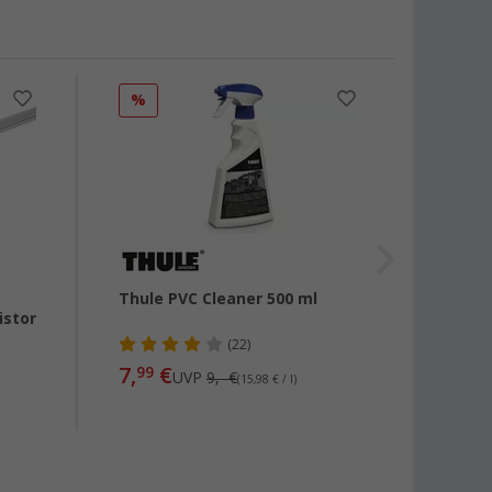
%
%
Thule PVC Cleaner 500 ml
Domet
istor
RainT
(22)
7,
€
31,
99
99
UVP
9,- €
(15,98 € / l)