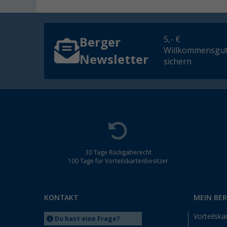
5,- €
Berger
Willkommensgut
Newsletter
sichern
30 Tage Rückgaberecht
100 Tage für Vorteilskartenbesitzer
KONTAKT
MEIN BE
Vorteilska
Du hast eine Frage?