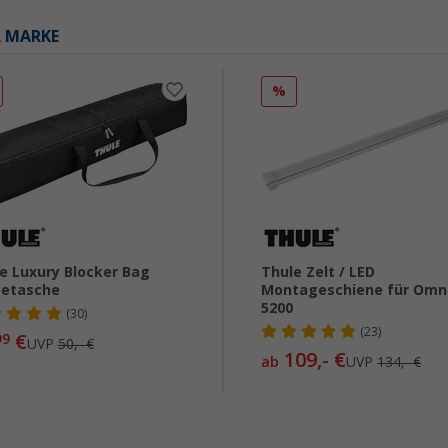
R MARKE
%
e Luxury Blocker Bag
Thule Zelt / LED
getasche
Montageschiene für Omn
5200
(30)
(23)
€
99
UVP
50,- €
109,- €
ab
UVP
134,- €