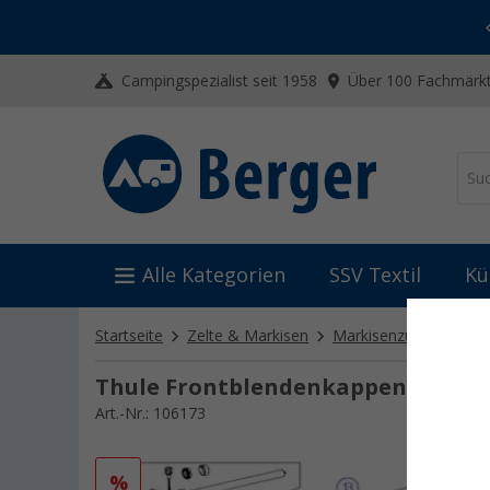
-20% auf Kleidung und Schuhe
Mit dem Aktionscode
20SSV
Campingspezialist seit 1958
Über 100 Fachmärkt
Alle Kategorien
SSV Textil
Kü
Startseite
Zelte & Markisen
Markisenzubehör
W
Thule Frontblendenkappen
Art.-Nr.: 106173
%