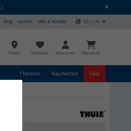
Urlaubs-SALE:
Top-Deals für dein Abenteuer!
Blog
Karriere
Hilfe & Kontakt
DE | DE
Filialen
Merkzettel
Mein Konto
Warenkorb
Themen
Neuheiten
Sale
 €