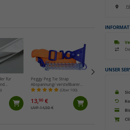
Fi
INFORMAT
Ve
%
Di
UNSER SER
er für
Peggy Peg Tie Strap
Thule Tension Raf
und
Abspannung/ verstellbarer
Spannstange für 
erware
Markiesenspanngurt
5200/4900/5003/5
6)
(Über 100)
(99)
Si
13,
€
46,
€
90
99
Ko
UVP 14,50 €
UVP 65,- €
Bi
Cl