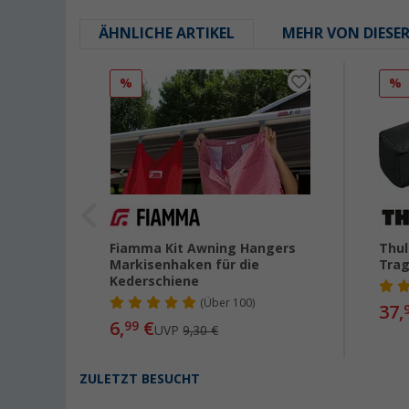
ÄHNLICHE ARTIKEL
MEHR VON DIESE
%
%
e
Fiamma Kit Awning Hangers
Thul
00,
Markisenhaken für die
Tra
Kederschiene
(
Über
100)
37,
6,
€
99
UVP
9,30 €
ZULETZT BESUCHT