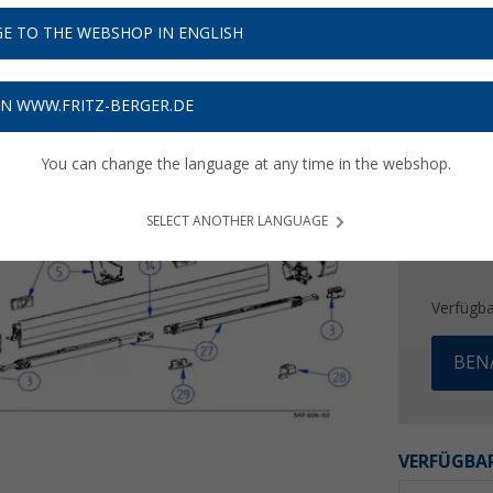
13,
2
E TO THE WEBSHOP IN ENGLISH
Preise inkl
Bis zu 
ON WWW.FRITZ-BERGER.DE
You can change the language at any time in the webshop.
SELECT ANOTHER LANGUAGE
Verfügba
BEN
VERFÜGBAR