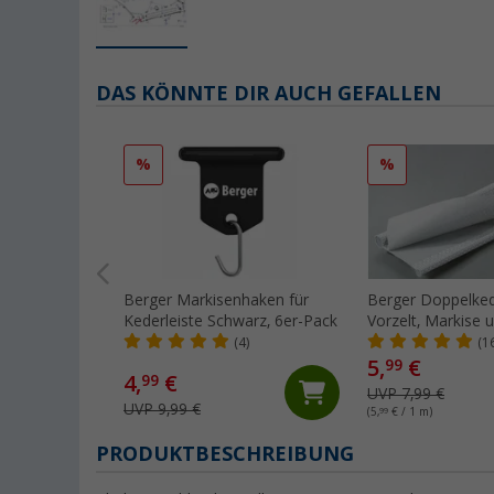
DAS KÖNNTE DIR AUCH GEFALLEN
%
%
Berger Markisenhaken für
Berger Doppelked
Kederleiste Schwarz, 6er-Pack
Vorzelt, Markise 
Wohnwagen, Met
(4)
(1
5,
€
99
4,
€
99
UVP 7,99 €
UVP 9,99 €
(5,
99
€ / 1 m)
PRODUKTBESCHREIBUNG