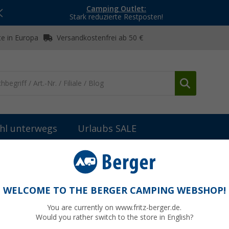
Camping Outlet:
Stark reduzierte Restposten!
e in Europa
Versandkostenfrei ab 50 €
hl unterwegs
Urlaubs SALE
eiteres Markisenzubehör
Thule Frontblendenkappen
WELCOME TO THE BERGER CAMPING WEBSHOP!
You are currently on www.fritz-berger.de.
Would you rather switch to the store in English?
UVP
37,25