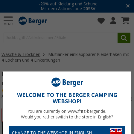
-20% auf Kleidung und Schuhe
Mit dem Aktionscode
20SSV
Wäsche & Trocknen
Multianker einklappbarer Kleiderhaken mit
4 Löchern und 4 Einkerbungen
Multianker einklappbarer Kleiderhaken
mit 4 Löchern und 4 Einkerbungen
(7)
WELCOME TO THE BERGER CAMPING
Art.-Nr.: 290010
WEBSHOP!
You are currently on www.fritz-berger.de.
%
Would you rather switch to the store in English?
CHANGE TO THE WEBSHOP IN ENGLISH