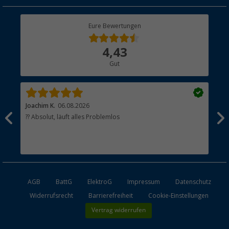
Geschenkgutschein
Rücksendung
Berger Bewusst
Eure Bewertungen
Bestellstatus
Über uns
4,43
Hauptkatalog
Gut
Händler werden
Joachim K.
06.08.2026
And
l
?? Absolut, läuft alles Problemlos
Sch
he
esen
AGB
BattG
ElektroG
Impressum
Datenschutz
Widerrufsrecht
Barrierefreiheit
Cookie-Einstellungen
Vertrag widerrufen