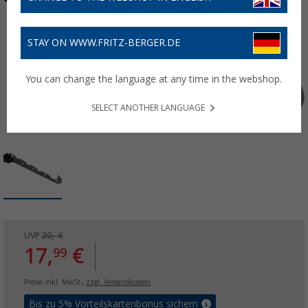
STAY ON WWW.FRITZ-BERGER.DE
You can change the language at any time in the webshop.
SELECT ANOTHER LANGUAGE
UVP
20,- €
17,
€
99
Preise inkl. MwSt.,
zzgl. Versandkosten
Bis zu 5% Vorteilskartenbonus sichern