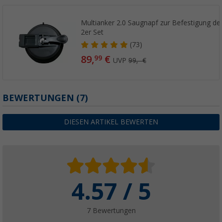
Multianker 2.0 Saugnapf zur Befestigung d
2er Set
(73)
89,
€
99
UVP
99,- €
BEWERTUNGEN
(7)
DIESEN ARTIKEL BEWERTEN
4.57 / 5
7 Bewertungen