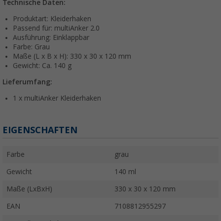
Technische Daten:
Produktart: Kleiderhaken
Passend für: multiAnker 2.0
Ausführung: Einklappbar
Farbe: Grau
Maße (L x B x H): 330 x 30 x 120 mm
Gewicht: Ca. 140 g
Lieferumfang:
1 x multiAnker Kleiderhaken
EIGENSCHAFTEN
Farbe
grau
Gewicht
140 ml
Maße (LxBxH)
330 x 30 x 120 mm
EAN
7108812955297