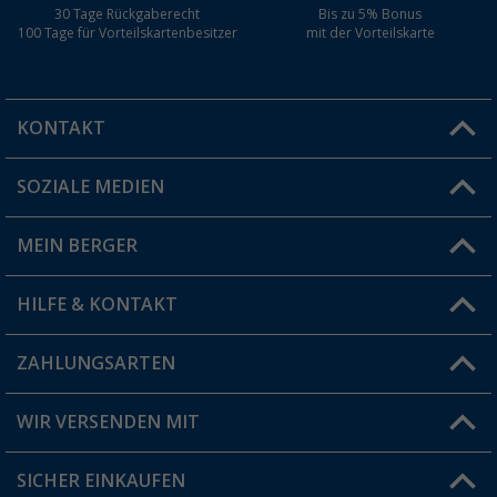
30 Tage Rückgaberecht
Bis zu 5% Bonus
100 Tage für Vorteilskartenbesitzer
mit der Vorteilskarte
KONTAKT
SOZIALE MEDIEN
Du hast eine Frage?
MEIN BERGER
Filiale finden
HILFE & KONTAKT
Vorteilskarte
Blog
ZAHLUNGSARTEN
FAQ & Kontakt
Produkttester
Versandinformationen
WIR VERSENDEN MIT
Jobs & Karriere
Click & Collect
SICHER EINKAUFEN