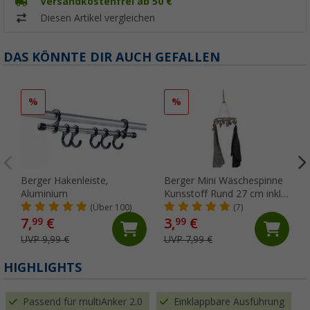
Versandkostenfrei ab 50 €
Diesen Artikel vergleichen
DAS KÖNNTE DIR AUCH GEFALLEN
%
%
Berger Hakenleiste,
Berger Mini Wäschespinne
Aluminium
Kunsstoff Rund 27 cm inkl.
Wäscheklammern
(Über 100)
(7)
7,
€
3,
€
99
99
UVP 9,99 €
UVP 7,99 €
HIGHLIGHTS
Passend für multiAnker 2.0
Einklappbare Ausführung