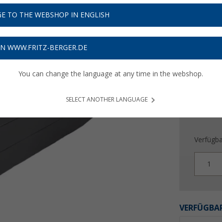
88,
9
E TO THE WEBSHOP IN ENGLISH
Preise inkl
Bis zu 
ON WWW.FRITZ-BERGER.DE
You can change the language at any time in the webshop.
SELECT ANOTHER LANGUAGE
Verfügba
1
VERFÜGBAR