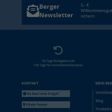
5,- €
Berger
Willkommensgut
Newsletter
sichern
30 Tage Rückgaberecht
100 Tage für Vorteilskartenbesitzer
KONTAKT
MEIN BE
Vorteilska
Du hast eine Frage?
Blog
Filiale finden
Produktte