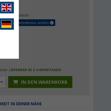
€
9
. MwSt.,
versandkostenfrei
5% Vorteilskartenbonus sichern
rkeit:
LIEFERBAR IN 2-4 WERKTAGEN
IN DEN WARENKORB
KEIT IN DEINER NÄHE