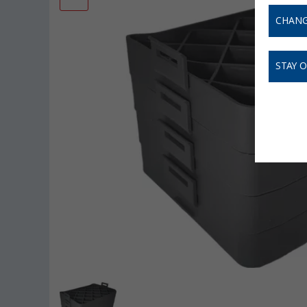
CHANG
STAY 