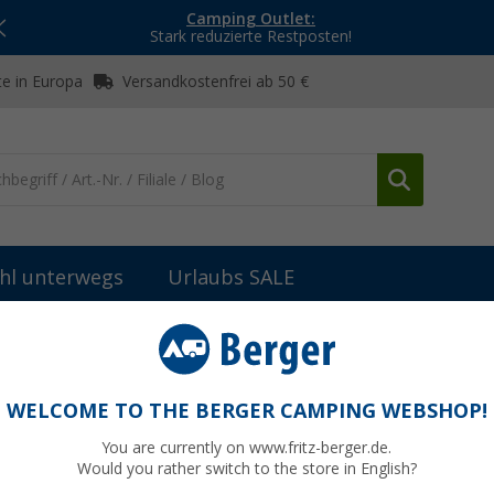
Camping Outlet:
Stark reduzierte Restposten!
e in Europa
Versandkostenfrei ab 50 €
hl unterwegs
Urlaubs SALE
nik
Stützen & Stützplatten
Multianker Stützplatte 4er Set Auflag
lagefläche für individuelle Untergründe
WELCOME TO THE BERGER CAMPING WEBSHOP!
You are currently on www.fritz-berger.de.
Would you rather switch to the store in English?
UVP
99,- 