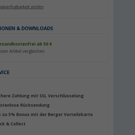
lialverfügbarkeit prüfen
IONEN & DOWNLOADS
rsandkostenfrei ab 50 €
%
%
esen Artikel vergleichen
VICE
Berger magnetische Kreuz-
Berger Titanium 2.
s
Wasserwaage 2-in-1
Rangierhilfe halba
00 kg für
Anthrazit
(36)
(Übe
chere Zahlung mit SSL Verschlüsselung
hnmobil
3,
€
749,- €
99
stenlose Rücksendung
UVP 5,99 €
UVP 1.029,- €
s zu 5% Bonus mit der Berger Vorteilskarte
ick & Collect