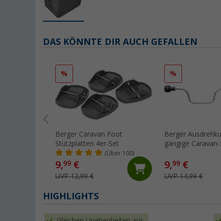
DAS KÖNNTE DIR AUCH GEFALLEN
%
%
Berger Caravan Foot
Berger Ausdrehkur
Stützplatten 4er-Set
gängige Caravan-
(Über 100)
9,
€
9,
€
99
99
UVP 12,99 €
UVP 14,99 €
HIGHLIGHTS
Gleichen Unebenheiten aus