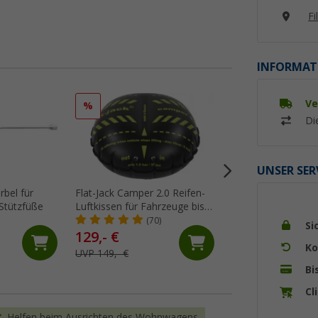
Fi
INFORMAT
Ve
%
%
Di
UNSER SER
bel für
Flat-Jack Camper 2.0 Reifen-
Berger Caravan
Stützfüße
Luftkissen für Fahrzeuge bis 6
Fahrzeugwaage bi
Tonnen & bis 305 mm
Gesamtgewicht 6.0
(70)
(63)
Si
Reifenbreite
Wohnwagen & Wo
129,- €
89,
€
99
Ko
UVP 149,- €
UVP 159,- €
Bi
Cl
Helfen beim Ausrichten des Wohnwagens