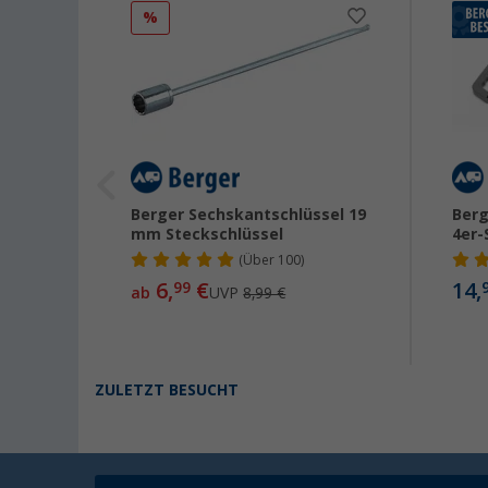
%
Berger Sechskantschlüssel 19
Berg
mm Steckschlüssel
4er-
(
Über
100)
6,
€
14,
99
ab
UVP
8,99 €
ZULETZT BESUCHT