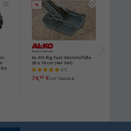
%
%
en-
AL-KO Big Foot Abstützfüße
Emuk A
ür
20 x 18 cm (4er Set)
Hebek
 bis
und W
(57)
Tonne
74,
€
99
UVP
150,95 €
223,-