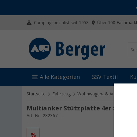
-20% auf Kleidung und Schuhe
Mit dem Aktionscode
20SSV
Campingspezialist seit 1958
Über 100 Fachmärkt
Alle Kategorien
SSV Textil
Kü
Startseite
Fahrzeug
Wohnwagen- & Anhängertech
Multianker Stützplatte 4er Set Auf
Art.-Nr.: 282367
%