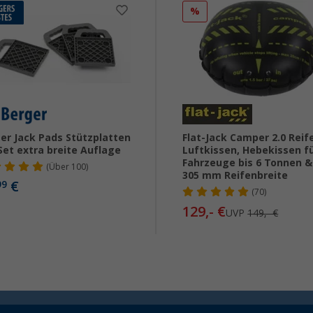
%
er Jack Pads Stützplatten
Flat-Jack Camper 2.0 Reif
Set extra breite Auflage
Luftkissen, Hebekissen f
Fahrzeuge bis 6 Tonnen &
(
Über
100)
305 mm Reifenbreite
€
99
(70)
129,- €
UVP
149,- €