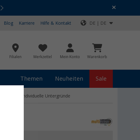
Urlaubs-SALE:
Top-Deals für dein Abenteuer!
Blog
Karriere
Hilfe & Kontakt
DE | DE
Filialen
Merkzettel
Mein Konto
Warenkorb
Themen
Neuheiten
Sale
efläche für individuelle Untergründe
€