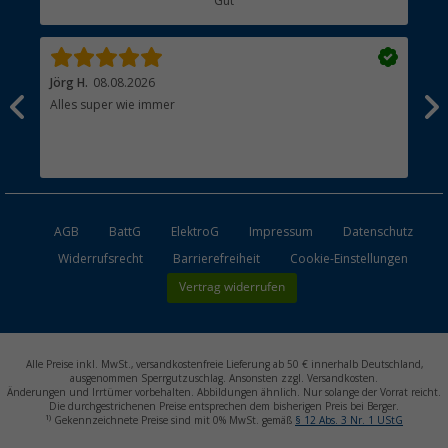
Gut
Händler werden
Jörg H.
08.08.2026
Kla
Alles super wie immer
Ein
und
Lei
Max
unk
AGB
BattG
ElektroG
Impressum
Datenschutz
Widerrufsrecht
Barrierefreiheit
Cookie-Einstellungen
Vertrag widerrufen
Alle Preise inkl. MwSt., versandkostenfreie Lieferung ab 50 € innerhalb Deutschland,
ausgenommen Sperrgutzuschlag. Ansonsten zzgl. Versandkosten.
Änderungen und Irrtümer vorbehalten. Abbildungen ähnlich. Nur solange der Vorrat reicht.
Die durchgestrichenen Preise entsprechen dem bisherigen Preis bei Berger.
1)
Gekennzeichnete Preise sind mit 0% MwSt. gemäß
§ 12 Abs. 3 Nr. 1 UStG