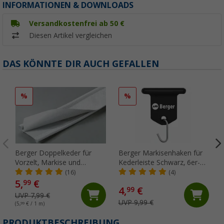
INFORMATIONEN & DOWNLOADS
Versandkostenfrei ab 50 €
Diesen Artikel vergleichen
DAS KÖNNTE DIR AUCH GEFALLEN
%
%
Berger Doppelkeder für
Berger Markisenhaken für
Vorzelt, Markise und
Kederleiste Schwarz, 6er-
Wohnwagen, Meterware
Pack
(16)
(4)
5,
€
99
4,
€
99
UVP 7,99 €
UVP 9,99 €
(5,
99
€ / 1 m)
PRODUKTBESCHREIBUNG