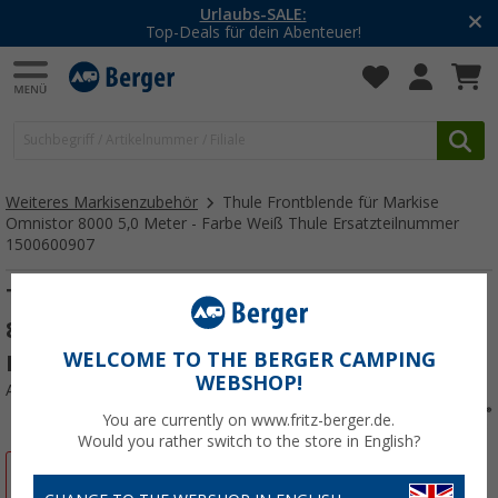
Urlaubs-SALE:
Top-Deals für dein Abenteuer!
Weiteres Markisenzubehör
Thule Frontblende für Markise
Omnistor 8000 5,0 Meter - Farbe Weiß Thule Ersatzteilnummer
1500600907
Thule Frontblende für Markise Omnistor
8000 5,0 Meter - Farbe Weiß Thule
WELCOME TO THE BERGER CAMPING
Ersatzteilnummer 1500600907
WEBSHOP!
Art.-Nr.: 230022
You are currently on www.fritz-berger.de.
Would you rather switch to the store in English?
%