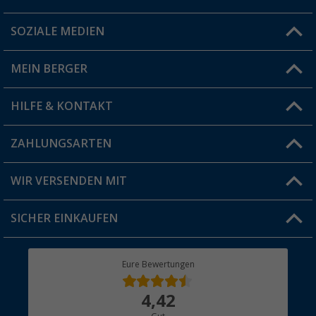
SOZIALE MEDIEN
Du hast eine Frage?
MEIN BERGER
Filiale finden
HILFE & KONTAKT
Vorteilskarte
Blog
ZAHLUNGSARTEN
FAQ & Kontakt
Produkttester
Versandinformationen
WIR VERSENDEN MIT
Jobs & Karriere
Click & Collect
SICHER EINKAUFEN
Geschenkgutschein
Rücksendung
Berger Bewusst
Eure Bewertungen
Bestellstatus
Über uns
4,42
Hauptkatalog