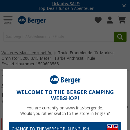
Urlaubs-SALE:
Top-Deals für dein Abenteuer!
Weiteres Markisenzubehör
Thule Frontblende für Markise
Omnistor 5200 3,15 Meter - Farbe Anthrazit Thule
Ersatzteilnummer 1500603565
Thule Frontblende für Markise Omnistor
5200 3,15 Meter - Farbe Anthrazit Thule
WELCOME TO THE BERGER CAMPING
Ersatzteilnummer 1500603565
WEBSHOP!
Art.-Nr.: 778335
You are currently on www.fritz-berger.de.
Would you rather switch to the store in English?
%
CHANGE TO THE WEBSHOP IN ENGLISH