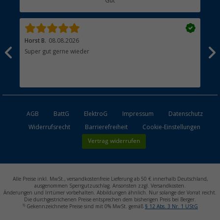
Gut
Händler werden
Horst B.
08.08.2026
Joa
nn
Super gut gerne wieder
Ist
ngen
esen
AGB
BattG
ElektroG
Impressum
Datenschutz
Widerrufsrecht
Barrierefreiheit
Cookie-Einstellungen
Vertrag widerrufen
Alle Preise inkl. MwSt., versandkostenfreie Lieferung ab 50 € innerhalb Deutschland,
ausgenommen Sperrgutzuschlag. Ansonsten zzgl. Versandkosten.
Änderungen und Irrtümer vorbehalten. Abbildungen ähnlich. Nur solange der Vorrat reicht.
Die durchgestrichenen Preise entsprechen dem bisherigen Preis bei Berger.
1)
Gekennzeichnete Preise sind mit 0% MwSt. gemäß
§ 12 Abs. 3 Nr. 1 UStG