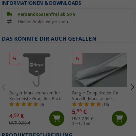
INFORMATIONEN & DOWNLOADS
Versandkostenfrei ab 50 €
Diesen Artikel vergleichen
DAS KÖNNTE DIR AUCH GEFALLEN
%
%
Berger Markisenhaken für
Berger Doppelkeder für
Kederleiste Grau, 6er-Pack
Vorzelt, Markise und
Wohnwagen, Meterware
(4)
(16)
5,
€
99
4,
€
99
UVP 7,99 €
UVP 9,99 €
(5,
99
€ / 1 m)
PRODUKTBESCHREIBUNG