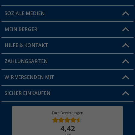
SOZIALE MEDIEN
Du hast eine Frage?
MEIN BERGER
Filiale finden
HILFE & KONTAKT
Vorteilskarte
Blog
ZAHLUNGSARTEN
FAQ & Kontakt
Produkttester
Versandinformationen
WIR VERSENDEN MIT
Jobs & Karriere
Click & Collect
SICHER EINKAUFEN
Geschenkgutschein
Rücksendung
Berger Bewusst
Eure Bewertungen
Bestellstatus
Über uns
4,42
Hauptkatalog