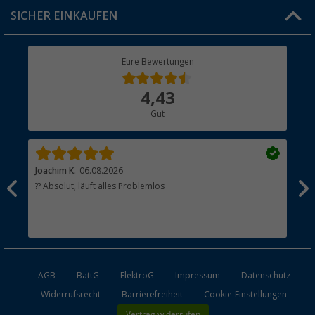
Click & Collect
SICHER EINKAUFEN
Geschenkgutschein
Rücksendung
Berger Bewusst
Eure Bewertungen
Bestellstatus
Über uns
4,43
Hauptkatalog
Gut
Händler werden
Joachim K.
06.08.2026
And
l
?? Absolut, läuft alles Problemlos
Sch
he
esen
AGB
BattG
ElektroG
Impressum
Datenschutz
Widerrufsrecht
Barrierefreiheit
Cookie-Einstellungen
Vertrag widerrufen