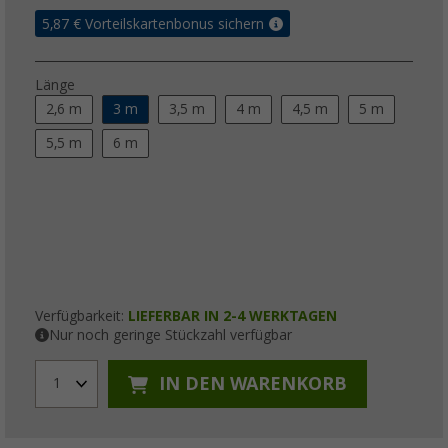
5,87
€ Vorteilskartenbonus sichern
Länge
2,6 m
3 m
3,5 m
4 m
4,5 m
5 m
5,5 m
6 m
Verfügbarkeit:
LIEFERBAR IN 2-4 WERKTAGEN
Nur noch geringe Stückzahl verfügbar
IN DEN WARENKORB
1