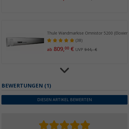
Thule Wandmarkise Omnistor 5200 (Eloxiert
(38)
809,
€
00
ab
UVP
944,- €
Thule Omnistor 5200 Wandmarkise (Weiß)
BEWERTUNGEN
(1)
(38)
729,
€
00
DIESEN ARTIKEL BEWERTEN
ab
UVP
839,- €