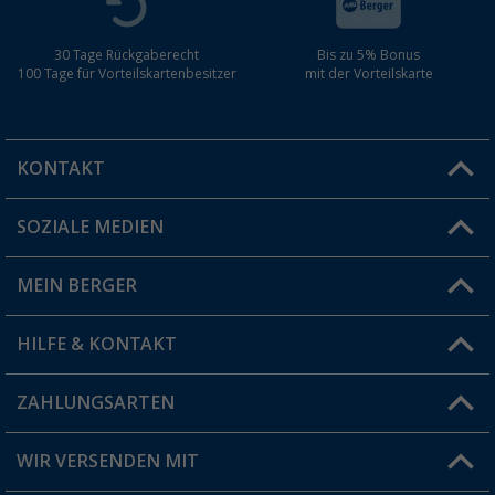
30 Tage Rückgaberecht
Bis zu 5% Bonus
100 Tage für Vorteilskartenbesitzer
mit der Vorteilskarte
KONTAKT
SOZIALE MEDIEN
Du hast eine Frage?
MEIN BERGER
Filiale finden
HILFE & KONTAKT
Vorteilskarte
Blog
ZAHLUNGSARTEN
FAQ & Kontakt
Produkttester
Versandinformationen
WIR VERSENDEN MIT
Jobs & Karriere