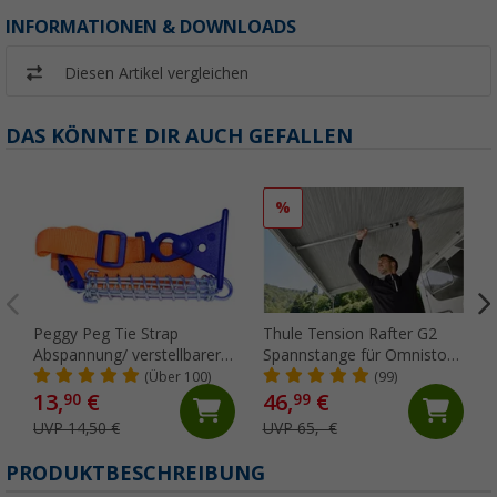
INFORMATIONEN & DOWNLOADS
Diesen Artikel vergleichen
DAS KÖNNTE DIR AUCH GEFALLEN
%
Peggy Peg Tie Strap
Thule Tension Rafter G2
Abspannung/ verstellbarer
Spannstange für Omnistor
Markiesenspanngurt
5200/4900/5003/5002 250
(Über 100)
(99)
cm
13,
€
46,
€
90
99
UVP 14,50 €
UVP 65,- €
PRODUKTBESCHREIBUNG