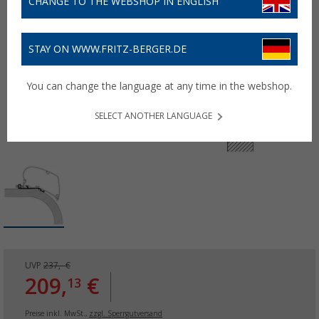
CHANGE TO THE WEBSHOP IN ENGLISH
STAY ON WWW.FRITZ-BERGER.DE
You can change the language at any time in the webshop.
SELECT ANOTHER LANGUAGE
UVP
237,- €
209,
€
13
Preise inkl. MwSt.,
zzgl. Sperrgutversand