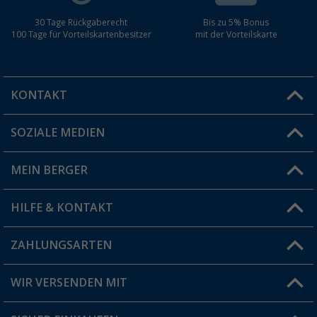
30 Tage Rückgaberecht
Bis zu 5% Bonus
100 Tage für Vorteilskartenbesitzer
mit der Vorteilskarte
KONTAKT
SOZIALE MEDIEN
Du hast eine Frage?
MEIN BERGER
Filiale finden
HILFE & KONTAKT
Vorteilskarte
Blog
ZAHLUNGSARTEN
FAQ & Kontakt
Produkttester
Versandinformationen
WIR VERSENDEN MIT
Jobs & Karriere
Click & Collect