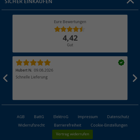
SICHER EINKAUFEN
Geschenkgutschein
Rücksendung
Berger Bewusst
Eure Bewertungen
Bestellstatus
Über uns
4,42
Hauptkatalog
Gut
Händler werden
Hubert N.
09.08.2026
Kai 
Schnelle Lieferung
Seh
AGB
BattG
ElektroG
Impressum
Datenschutz
Widerrufsrecht
Barrierefreiheit
Cookie-Einstellungen
Vertrag widerrufen