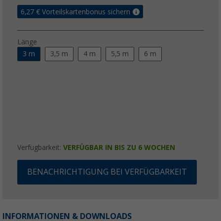
6,27
€ Vorteilskartenbonus sichern
Länge
3 m
3,5 m
4 m
5,5 m
6 m
Verfügbarkeit:
VERFÜGBAR IN BIS ZU 6 WOCHEN
BENACHRICHTIGUNG BEI VERFÜGBARKEIT
INFORMATIONEN & DOWNLOADS