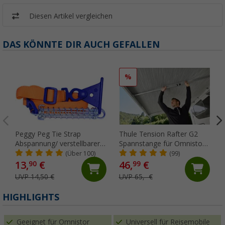
Diesen Artikel vergleichen
DAS KÖNNTE DIR AUCH GEFALLEN
%
Peggy Peg Tie Strap
Thule Tension Rafter G2
Abspannung/ verstellbarer
Spannstange für Omnistor
Markiesenspanngurt
5200/4900/5003/5002 250
(Über 100)
(99)
cm
13,
€
46,
€
90
99
UVP 14,50 €
UVP 65,- €
HIGHLIGHTS
Geeignet für Omnistor
Universell für Reisemobile