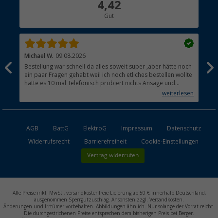
4,42
Hauptkatalog
Gut
Händler werden
Michael W.
09.08.2026
And
Bestellung war schnell da alles soweit super ,aber hätte noch
Ich
ein paar Fragen gehabt weil ich noch etliches bestellen wollte
Lei
hatte es 10 mal Telefonisch probiert nichts Ansage und
mit
auflegen fertig .
auf
weiterlesen
Lie
AGB
BattG
ElektroG
Impressum
Datenschutz
Widerrufsrecht
Barrierefreiheit
Cookie-Einstellungen
Vertrag widerrufen
Alle Preise inkl. MwSt., versandkostenfreie Lieferung ab 50 € innerhalb Deutschland,
ausgenommen Sperrgutzuschlag. Ansonsten zzgl. Versandkosten.
Änderungen und Irrtümer vorbehalten. Abbildungen ähnlich. Nur solange der Vorrat reicht.
Die durchgestrichenen Preise entsprechen dem bisherigen Preis bei Berger.