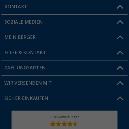
KONTAKT
SOZIALE MEDIEN
Du hast eine Frage?
MEIN BERGER
Filiale finden
HILFE & KONTAKT
Vorteilskarte
Blog
ZAHLUNGSARTEN
FAQ & Kontakt
Produkttester
Versandinformationen
WIR VERSENDEN MIT
Jobs & Karriere
Click & Collect
SICHER EINKAUFEN
Geschenkgutschein
Rücksendung
Berger Bewusst
Eure Bewertungen
Bestellstatus
Über uns