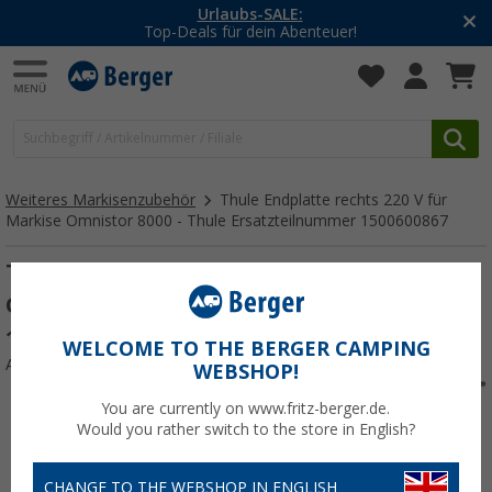
Urlaubs-SALE:
Top-Deals für dein Abenteuer!
Weiteres Markisenzubehör
Thule Endplatte rechts 220 V für
Markise Omnistor 8000 - Thule Ersatzteilnummer 1500600867
Thule Endplatte rechts 220 V für Markise
Omnistor 8000 - Thule Ersatzteilnummer
1500600867
WELCOME TO THE BERGER CAMPING
Art.-Nr.: 531950
WEBSHOP!
You are currently on www.fritz-berger.de.
Would you rather switch to the store in English?
CHANGE TO THE WEBSHOP IN ENGLISH