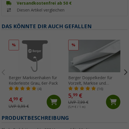
Versandkostenfrei ab 50 €
Diesen Artikel vergleichen
DAS KÖNNTE DIR AUCH GEFALLEN
%
%
Berger Markisenhaken für
Berger Doppelkeder für
Kederleiste Grau, 6er-Pack
Vorzelt, Markise und
Wohnwagen, Meterware
(4)
(16)
5,
€
99
4,
€
99
UVP 7,99 €
UVP 9,99 €
(5,
99
€ / 1 m)
PRODUKTBESCHREIBUNG