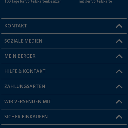
100 Tage für Vorteilskartenbesitzer
mit der Vorteilskarte
KONTAKT
SOZIALE MEDIEN
Du hast eine Frage?
MEIN BERGER
Filiale finden
HILFE & KONTAKT
Vorteilskarte
Blog
ZAHLUNGSARTEN
FAQ & Kontakt
Produkttester
Versandinformationen
WIR VERSENDEN MIT
Jobs & Karriere
Click & Collect
SICHER EINKAUFEN
Geschenkgutschein
Rücksendung