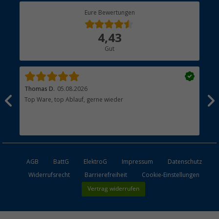
Berger Bewusst
Eure Bewertungen
Bestellstatus
Über uns
4,43
Hauptkatalog
Gut
Händler werden
Thomas D.
05.08.2026
Kla
Top Ware, top Ablauf, gerne wieder
Wie
ein
AGB
BattG
ElektroG
Impressum
Datenschutz
Widerrufsrecht
Barrierefreiheit
Cookie-Einstellungen
Vertrag widerrufen