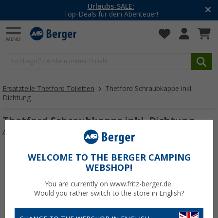
Urlaubs-SALE:
Top-Deals für dein Abenteuer!
Ersatzteile Thetford Toiletten
Thetford Schraubkappe inkl.
Dichtung
Thetford Schraubkappe inkl. Dichtung
Art.-Nr.: 114563
WELCOME TO THE BERGER CAMPING
WEBSHOP!
You are currently on www.fritz-berger.de.
Would you rather switch to the store in English?