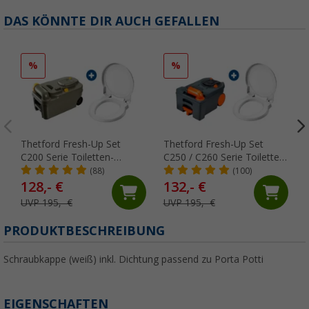
DAS KÖNNTE DIR AUCH GEFALLEN
%
%
Thetford Fresh-Up Set
Thetford Fresh-Up Set
C200 Serie Toiletten-
C250 / C260 Serie Toiletten-
Aufbereitungsset 2 teilig
Aufbereitungsset 2 teilig
(88)
(100)
128,- €
132,- €
UVP 195,- €
UVP 195,- €
PRODUKTBESCHREIBUNG
Schraubkappe (weiß) inkl. Dichtung passend zu Porta Potti
EIGENSCHAFTEN