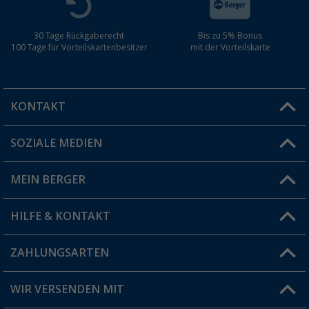
30 Tage Rückgaberecht
Bis zu 5% Bonus
100 Tage für Vorteilskartenbesitzer
mit der Vorteilskarte
KONTAKT
SOZIALE MEDIEN
Du hast eine Frage?
MEIN BERGER
Filiale finden
HILFE & KONTAKT
Vorteilskarte
Blog
ZAHLUNGSARTEN
FAQ & Kontakt
Produkttester
Versandinformationen
WIR VERSENDEN MIT
Jobs & Karriere