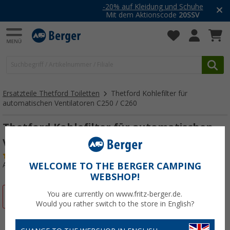
-20% auf Kleidung und Schuhe
Mit dem Aktionscode
20SSV
Ersatzteile Thetford Toiletten
Thetford Kohlefilter für
automatischen Ventilatoren C250 / C260
Thetford Kohlefilter für automatischen
Ventilator C260
(17)
Art.-Nr.: 228260
WELCOME TO THE BERGER CAMPING
WEBSHOP!
You are currently on www.fritz-berger.de.
%
Would you rather switch to the store in English?