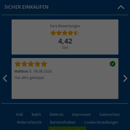
Click & Collect
SICHER EINKAUFEN
Geschenkgutschein
Rücksendung
Berger Bewusst
Eure Bewertungen
Bestellstatus
Über uns
4,42
Hauptkatalog
Gut
Händler werden
Matthias S.
08.08.2026
Kat
Hat alles geklappt
Sch
Bez
AGB
BattG
ElektroG
Impressum
Datenschutz
Widerrufsrecht
Barrierefreiheit
Cookie-Einstellungen