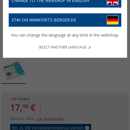
CHANGE TO THE WEBSHOP IN ENGLISH
STAY ON WWW.FRITZ-BERGER.DE
You can change the language at any time in the webshop.
SELECT ANOTHER LANGUAGE
UVP
19,95 €
17,
€
90
Preise inkl. MwSt.,
zzgl. Versandkosten
Bis zu 5% Vorteilskartenbonus sichern