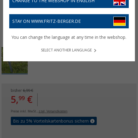
CHANGE TO THE WEBSHOP IN ENGLISH
STAY ON WWW.FRITZ-BERGER.DE
You can change the language at any time in the webshop.
SELECT ANOTHER LANGUAGE
bisher
6,99 €
5,
€
99
Preise inkl. MwSt.,
zzgl. Versandkosten
Bis zu 5% Vorteilskartenbonus sichern