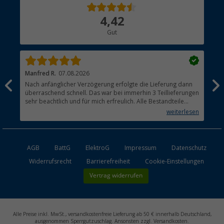
Über uns
4,42
Hauptkatalog
Gut
Händler werden
Manfred R.
07.08.2026
Han
Nach anfänglicher Verzögerung erfolgte die Lieferung dann
Sen
überraschend schnell. Das war bei immerhin 3 Teillieferungen
Lie
sehr beachtlich und für mich erfreulich. Alle Bestandteile
waren gut verpackt und in Ordnung. Das Gerät (Gasgrill)
weiterlesen
funktioniert bestens
AGB
BattG
ElektroG
Impressum
Datenschutz
Widerrufsrecht
Barrierefreiheit
Cookie-Einstellungen
Vertrag widerrufen
Alle Preise inkl. MwSt., versandkostenfreie Lieferung ab 50 € innerhalb Deutschland,
ausgenommen Sperrgutzuschlag. Ansonsten zzgl. Versandkosten.