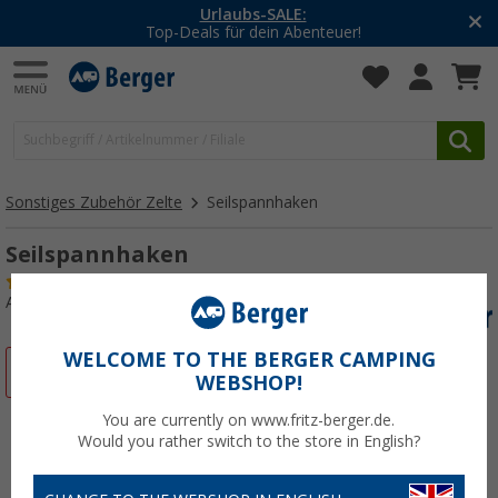
-20% auf Kleidung und Schuhe
Mit dem Aktionscode
20SSV
Sonstiges Zubehör Zelte
Seilspannhaken
Seilspannhaken
(12)
Art.-Nr.: 404340
WELCOME TO THE BERGER CAMPING
%
WEBSHOP!
You are currently on www.fritz-berger.de.
Would you rather switch to the store in English?