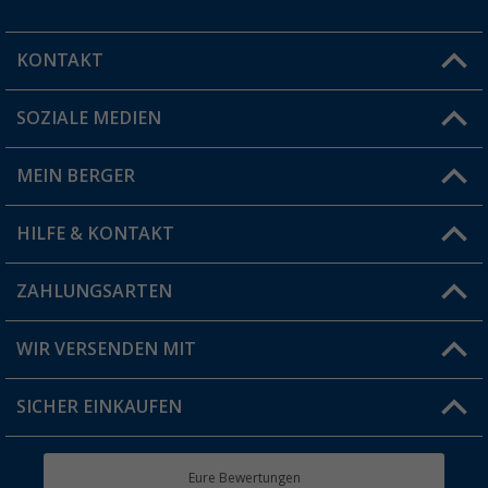
KONTAKT
SOZIALE MEDIEN
Du hast eine Frage?
MEIN BERGER
Filiale finden
HILFE & KONTAKT
Vorteilskarte
Blog
ZAHLUNGSARTEN
FAQ & Kontakt
Produkttester
Versandinformationen
WIR VERSENDEN MIT
Jobs & Karriere
Click & Collect
SICHER EINKAUFEN
Geschenkgutschein
Rücksendung
Berger Bewusst
Eure Bewertungen
Bestellstatus