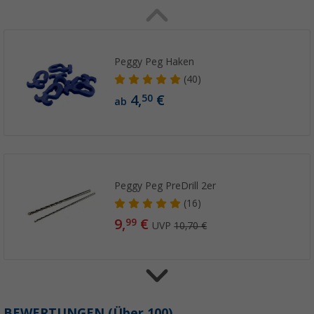
Peggy Peg Haken
(40)
4,
€
50
ab
Peggy Peg PreDrill 2er
(16)
9,
€
99
UVP
10,70 €
Peggy Peg Tasche zur Aufbewahrung
BEWERTUNGEN
(
Über
100)