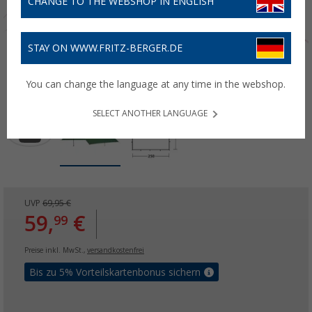
CHANGE TO THE WEBSHOP IN ENGLISH
STAY ON WWW.FRITZ-BERGER.DE
You can change the language at any time in the webshop.
SELECT ANOTHER LANGUAGE
UVP
69,95 €
59,
€
99
Preise inkl. MwSt.,
versandkostenfrei
Bis zu 5% Vorteilskartenbonus sichern