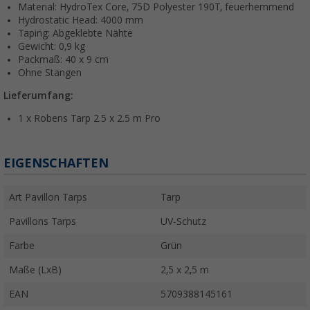
Material: HydroTex Core, 75D Polyester 190T, feuerhemmend
Hydrostatic Head: 4000 mm
Taping: Abgeklebte Nähte
Gewicht: 0,9 kg
Packmaß: 40 x 9 cm
Ohne Stangen
Lieferumfang:
1 x Robens Tarp 2.5 x 2.5 m Pro
EIGENSCHAFTEN
Art Pavillon Tarps
Tarp
Pavillons Tarps
UV-Schutz
Farbe
Grün
Maße (LxB)
2,5 x 2,5 m
EAN
5709388145161