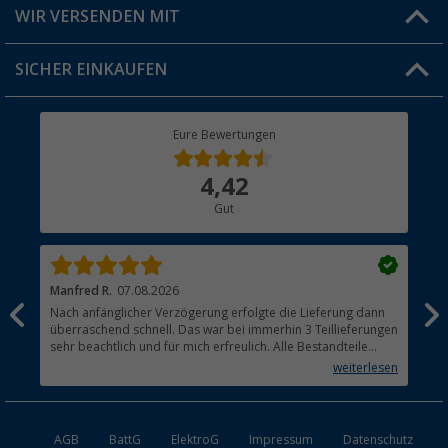
Versandinformationen
WIR VERSENDEN MIT
Jobs & Karriere
Click & Collect
SICHER EINKAUFEN
Geschenkgutschein
Rücksendung
Berger Bewusst
Eure Bewertungen
Bestellstatus
Über uns
4,42
Hauptkatalog
Gut
Händler werden
Manfred R.
07.08.2026
Han
Nach anfänglicher Verzögerung erfolgte die Lieferung dann
Sen
überraschend schnell. Das war bei immerhin 3 Teillieferungen
Lie
sehr beachtlich und für mich erfreulich. Alle Bestandteile
waren gut verpackt und in Ordnung. Das Gerät (Gasgrill)
weiterlesen
funktioniert bestens
AGB
BattG
ElektroG
Impressum
Datenschutz