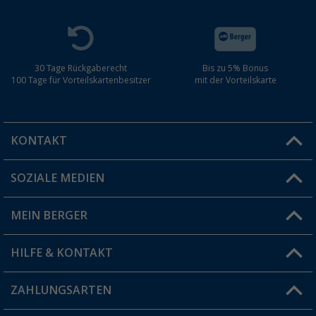
30 Tage Rückgaberecht
Bis zu 5% Bonus
100 Tage für Vorteilskartenbesitzer
mit der Vorteilskarte
KONTAKT
SOZIALE MEDIEN
Du hast eine Frage?
MEIN BERGER
Filiale finden
HILFE & KONTAKT
Vorteilskarte
Blog
ZAHLUNGSARTEN
FAQ & Kontakt
Produkttester