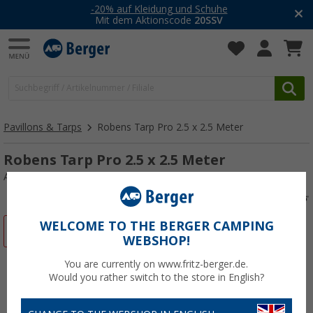
-20% auf Kleidung und Schuhe
Mit dem Aktionscode
20SSV
Pavillons & Tarps
Robens Tarp Pro 2.5 x 2.5 Meter
Robens Tarp Pro 2.5 x 2.5 Meter
Art.-Nr.: 545656
WELCOME TO THE BERGER CAMPING
%
WEBSHOP!
You are currently on www.fritz-berger.de.
Would you rather switch to the store in English?