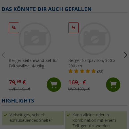
DAS KÖNNTE DIR AUCH GEFALLEN
%
%
Berger Seitenwand-Set für
Berger Faltpavillon, 300 x
Faltpavillon, 4-teilig
300 cm
(28)
79,
€
169,- €
99
UVP 119,- €
UVP 199,- €
(
HIGHLIGHTS
Vielseitiges, schnell
Kann alleine oder in
aufzubauendes Shelter
Kombination mit einem
Zelt genutzt werden