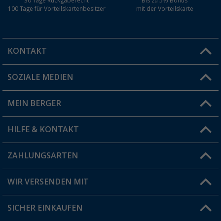
30 Tage Rückgaberecht
Bis zu 5% Bonus
100 Tage für Vorteilskartenbesitzer
mit der Vorteilskarte
KONTAKT
SOZIALE MEDIEN
Du hast eine Frage?
MEIN BERGER
Filiale finden
HILFE & KONTAKT
Vorteilskarte
Blog
ZAHLUNGSARTEN
FAQ & Kontakt
Produkttester
Versandinformationen
WIR VERSENDEN MIT
Jobs & Karriere
Click & Collect
SICHER EINKAUFEN
Geschenkgutschein
Rücksendung