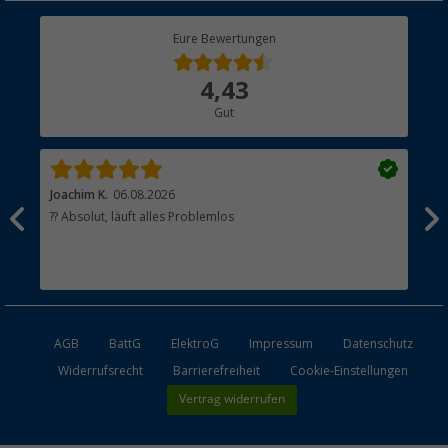
Berger Bewusst
Eure Bewertungen
Bestellstatus
Über uns
4,43
Hauptkatalog
Gut
Händler werden
Joachim K.
06.08.2026
And
l
?? Absolut, läuft alles Problemlos
Sch
he
esen
AGB
BattG
ElektroG
Impressum
Datenschutz
Widerrufsrecht
Barrierefreiheit
Cookie-Einstellungen
Vertrag widerrufen