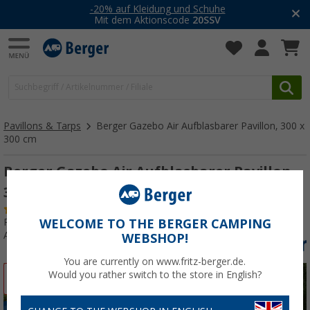
-20% auf Kleidung und Schuhe
Mit dem Aktionscode
20SSV
Pavillons & Tarps
Berger Gazebo Air Aufblasbarer Pavillon, 300 x
300 cm
Berger Gazebo Air Aufblasbarer Pavillon,
300 x 300 cm
(37)
Produkttester:
Sehr gut
WELCOME TO THE BERGER CAMPING
Art.-Nr.: 304190
WEBSHOP!
You are currently on www.fritz-berger.de.
Would you rather switch to the store in English?
%