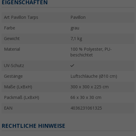
EIGENSCHAFTEN
Art Pavillon Tarps
Pavillon
Farbe
grau
Gewicht
7,1 kg
Material
100 % Polyester, PU-
beschichtet
UV-Schutz
Gestänge
Luftschläuche (Ø10 cm)
Maße (LxBxH)
300 x 300 x 225 cm
Packmaß (LxBxH)
66 x 30 x 30 cm
EAN
4036231061325
RECHTLICHE HINWEISE