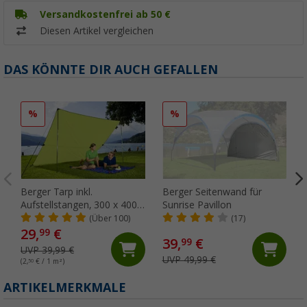
Versandkostenfrei ab 50 €
Diesen Artikel vergleichen
DAS KÖNNTE DIR AUCH GEFALLEN
%
%
Berger Tarp inkl.
Berger Seitenwand für
Aufstellstangen, 300 x 400
Sunrise Pavillon
cm
(Über 100)
(17)
29,
€
99
39,
€
99
UVP 39,99 €
UVP 49,99 €
(2,
50
€ / 1 m²)
ARTIKELMERKMALE