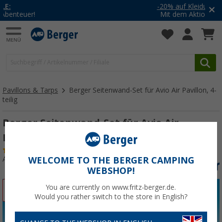
-20% auf Kleidung und Schuhe
Mit dem Aktionscode
20SSV
Pavillons & Tarps
Berger Seitenwand-Set für Avio Air Pavillon, 4-
teilig
Berger Seitenwand-Set für Avio Air
Pavillon, 4-teilig
(20)
Art.-Nr.: 305190
WELCOME TO THE BERGER CAMPING
WEBSHOP!
You are currently on www.fritz-berger.de.
%
Would you rather switch to the store in English?