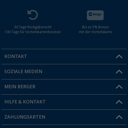
30 Tage Rückgaberecht
Bis zu 5% Bonus
100 Tage für Vorteilskartenbesitzer
mit der Vorteilskarte
KONTAKT
SOZIALE MEDIEN
Du hast eine Frage?
MEIN BERGER
Filiale finden
HILFE & KONTAKT
Vorteilskarte
Blog
ZAHLUNGSARTEN
FAQ & Kontakt
Produkttester