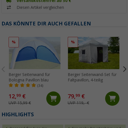
Versandkostenfrei ab 50 €
Diesen Artikel vergleichen
DAS KÖNNTE DIR AUCH GEFALLEN
%
%
Berger Seitenwand für
Berger Seitenwand-Set für
Bologna Pavillon blau
Faltpavillon, 4-teilig
(34)
12,
€
79,
€
99
99
UVP 15,99 €
UVP 119,- €
(
HIGHLIGHTS