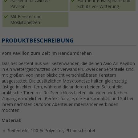
Passend für Avio Air
Für mehr Privatsphäre und
Pavillon
Schutz vor Witterung
Mit Fenster und
Moskitonetzen
PRODUKTBESCHREIBUNG
Vom Pavillon zum Zelt im Handumdrehen
Das Set besteht aus vier Seitenwänden, die deinen Avio Air Pavillon
in ein wettergeschütztes Zelt verwandeln. Zwei der Seitenteile sind
mit großen, von innen blickdicht verschließbaren Fenstern
ausgestattet. Die zusätzlichen Moskitonetze halten gleichzeitig
lästige Insekten fern, während die anderen beiden Seitenteile
praktische Türen mit Reißverschluss bieten. die einen einfachen
Zugang ermöglichen. Perfekt für alle, die Funktionalität und Stil bei
ihrem nächsten Outdoor-Abenteuer miteinander verbinden
möchten.
Material:
Seitenteile: 100 % Polyester, PU-beschichtet