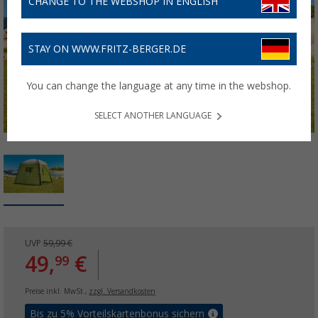
CHANGE TO THE WEBSHOP IN ENGLISH
STAY ON WWW.FRITZ-BERGER.DE
You can change the language at any time in the webshop.
SELECT ANOTHER LANGUAGE
UVP
59,99 €
49,
€
99
Preise inkl. MwSt.,
zzgl. Versandkosten
Bis zu 5% Vorteilskartenbonus sichern