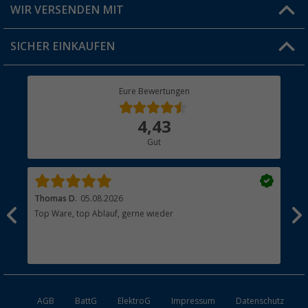
Versandinformationen
WIR VERSENDEN MIT
Jobs & Karriere
Click & Collect
SICHER EINKAUFEN
Geschenkgutschein
Rücksendung
Berger Bewusst
Eure Bewertungen
Bestellstatus
Über uns
4,43
Hauptkatalog
Gut
Händler werden
Thomas D.
05.08.2026
Kla
Top Ware, top Ablauf, gerne wieder
Wie
ein
AGB
BattG
ElektroG
Impressum
Datenschutz