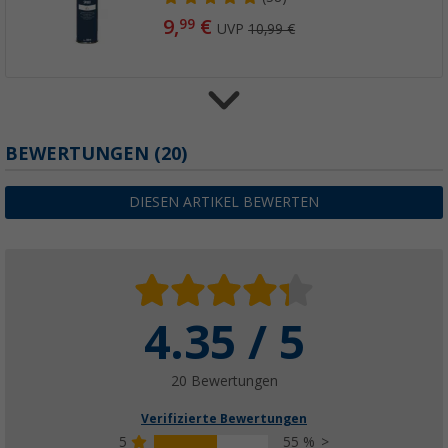
9,
€
99
UVP
10,99 €
Berger TerraGlow Basis-Set mit Schraubher
BEWERTUNGEN
(20)
Eindrehhilfe, 134-teilig
(2)
DIESEN ARTIKEL BEWERTEN
49,
€
99
UVP
69,99 €
4.35 / 5
20 Bewertungen
Verifizierte Bewertungen
5
55 %