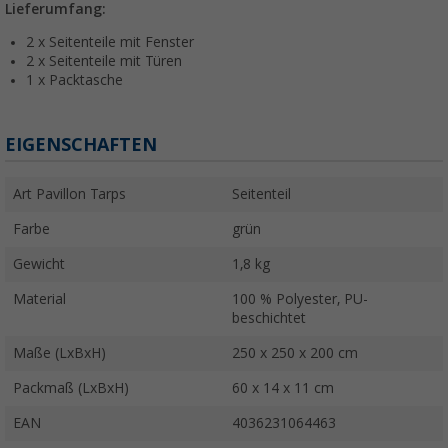
Lieferumfang:
2 x Seitenteile mit Fenster
2 x Seitenteile mit Türen
1 x Packtasche
EIGENSCHAFTEN
Art Pavillon Tarps
Seitenteil
Farbe
grün
Gewicht
1,8 kg
Material
100 % Polyester, PU-
beschichtet
Maße (LxBxH)
250 x 250 x 200 cm
Packmaß (LxBxH)
60 x 14 x 11 cm
EAN
4036231064463