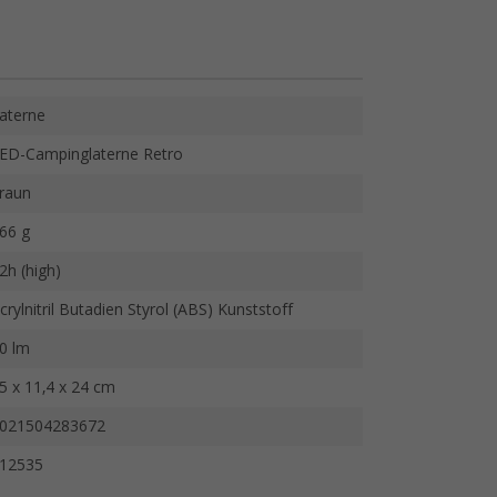
aterne
ED-Campinglaterne Retro
raun
66 g
2h (high)
crylnitril Butadien Styrol (ABS) Kunststoff
0 lm
5 x 11,4 x 24 cm
021504283672
12535