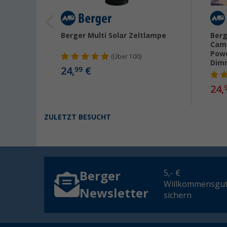
Berger Multi Solar Zeltlampe
Berg
Camp
Pow
(
Über
100)
Dim
24,
€
99
24,
ZULETZT BESUCHT
5,- €
Berger
Willkommensgut
Newsletter
sichern