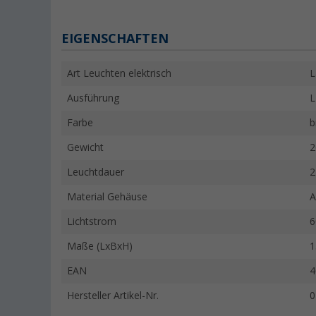
EIGENSCHAFTEN
Art Leuchten elektrisch
L
Ausführung
L
Farbe
b
Gewicht
2
Leuchtdauer
2
Material Gehäuse
A
Lichtstrom
6
Maße (LxBxH)
1
EAN
4
Hersteller Artikel-Nr.
0