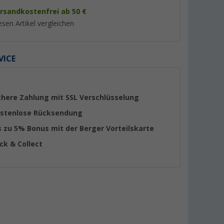
rsandkostenfrei ab 50 €
esen Artikel vergleichen
VICE
chere Zahlung mit SSL Verschlüsselung
stenlose Rücksendung
s zu 5% Bonus mit der Berger Vorteilskarte
-1 Akku-
Berger Balls Solar-
Dometic
ick & Collect
Lichterkette 20 LED-Kugeln
Stromschienenadap
(Länge 7 m)
USB-Anschluss silb
(11)
(15)
9,
€
29,
€
99
99