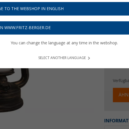
14,
9
E TO THE WEBSHOP IN ENGLISH
Preise inkl
Bis zu 
ON WWW.FRITZ-BERGER.DE
You can change the language at any time in the webshop.
SELECT ANOTHER LANGUAGE
Verfügba
ÄHN
INFORMAT