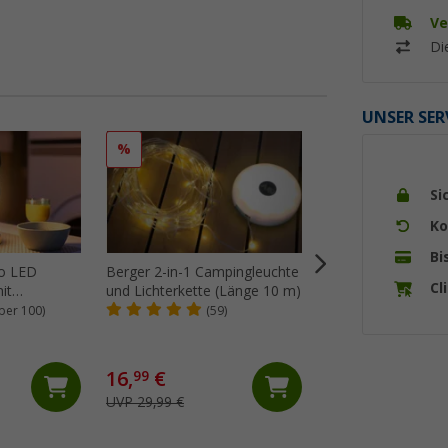
Ve
Di
UNSER SER
%
%
Si
Ko
Bi
ro LED
Berger 2-in-1 Campingleuchte
Berger Gilmor 3-in
Cl
it
und Lichterkette (Länge 10 m)
Tischleuchte Khaki
ber 100)
(59)
(8)
tt schwarz
16,
€
9,
€
99
99
UVP 29,99 €
UVP 14,99 €