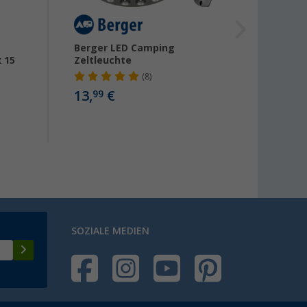
Berger LED Camping
Outwe
 15
Zeltleuchte
Carne
(8)
13,
€
9,
99
ab
SOZIALE MEDIEN