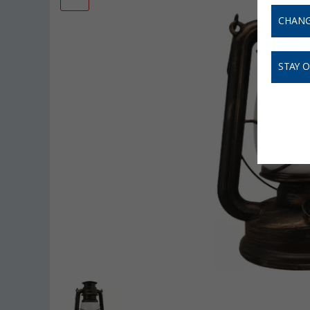
CHANG
STAY 