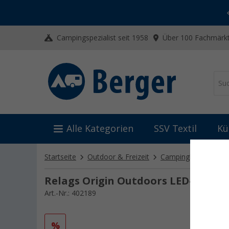
-20% auf Kleidung und Schuhe
Mit dem Aktionscode
20SSV
Campingspezialist seit 1958
Über 100 Fachmärkt
Alle Kategorien
SSV Textil
Kü
Startseite
Outdoor & Freizeit
Campinglampen
Relags Origin Outdoors LED-Campi
Art.-Nr.: 402189
%