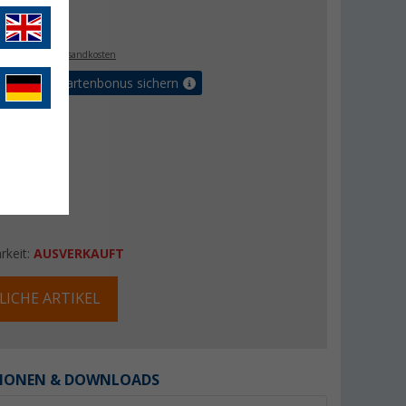
€
9
. MwSt.,
zzgl. Versandkosten
5% Vorteilskartenbonus sichern
rkeit:
AUSVERKAUFT
LICHE ARTIKEL
IONEN & DOWNLOADS