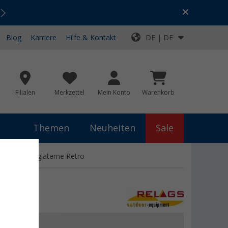
Urlaubs-SALE:
Top-Deals für dein Abenteuer!
Blog
Karriere
Hilfe & Kontakt
DE | DE
Filialen
Merkzettel
Mein Konto
Warenkorb
Themen
Neuheiten
Sale
LED-Campinglaterne Retro
 €