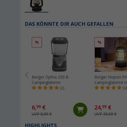
DAS KÖNNTE DIR AUCH GEFALLEN
%
%
Berger Ophra 250 B
Berger Hopuni P
Campinglaterne
Campinglaterne m
Powerbank- und
(2)
(Ü
Dimmfunktion ma
6,
€
24,
€
99
99
UVP 8,99 €
UVP 39,99 €
HIGHLIGHTS