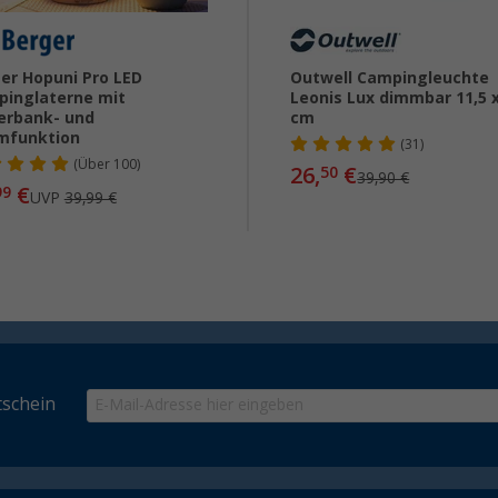
er Hopuni Pro LED
Outwell Campingleuchte
inglaterne mit
Leonis Lux dimmbar 11,5 x
erbank- und
cm
mfunktion
(31)
(
Über
100)
26,
€
50
39,90 €
€
99
UVP
39,99 €
schein