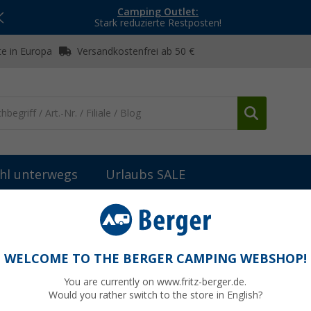
Camping Outlet:
Stark reduzierte Restposten!
e in Europa
Versandkostenfrei ab 50 €
hl unterwegs
Urlaubs SALE
Hängelampen, Camping- & Sturmlaternen
Relags Origin Outdoors 
nglaterne Retro
WELCOME TO THE BERGER CAMPING WEBSHOP!
You are currently on www.fritz-berger.de.
Would you rather switch to the store in English?
UVP
17,95