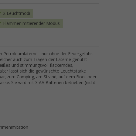
2 Leuchtmodi
Flammenimitierender Modus
ten Petroleumlaterne - nur ohne der Feuergefahr.
elcher auch zum Tragen der Laterne genutzt
eißes und stimmungsvoll flackerndes,
lter lässt sich die gewünschte Leuchtstärke
endbar, zum Camping, am Strand, auf dem Boot oder
e. Sie wird mit 3 AA Batterien betrieben (nicht
ammenimitation