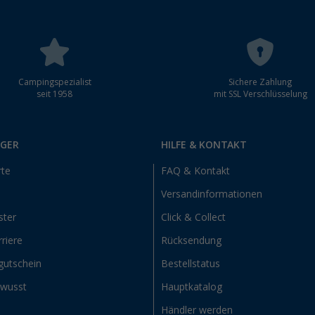
Campingspezialist
Sichere Zahlung
seit 1958
mit SSL Verschlüsselung
RGER
HILFE & KONTAKT
rte
FAQ & Kontakt
Versandinformationen
ster
Click & Collect
riere
Rücksendung
gutschein
Bestellstatus
ewusst
Hauptkatalog
Händler werden