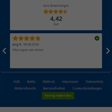
Berger Bewusst
Eure Bewertungen
Bestellstatus
Über uns
4,42
Hauptkatalog
Gut
Händler werden
Jörg H.
08.08.2026
Kla
Alles super wie immer
Ein
und
Lei
Max
unk
AGB
BattG
ElektroG
Impressum
Datenschutz
Widerrufsrecht
Barrierefreiheit
Cookie-Einstellungen
Vertrag widerrufen