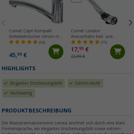
Comet Capri Kompakt
Comet London
Einhebelmischer chrom mit
Wasserhahn hell- und
Mikroschalter für
dunkelgrau abklappbar mit
(50)
(75)
Wohnmobil und Caravan
Mikroschalter für
17,
€
95
Wohnwagen und
45,
€
99
22,99 €
Wohnmobil chrom
HIGHLIGHTS
Elegantes Erscheinungsbild
Extrem leicht
Hochwertig
PRODUKTBESCHREIBUNG
Die Wasserarmaturenserie Linnea zeichnet sich durch eine klare
Formensprache, ein elegantes Erscheinungsbild sowie extrem