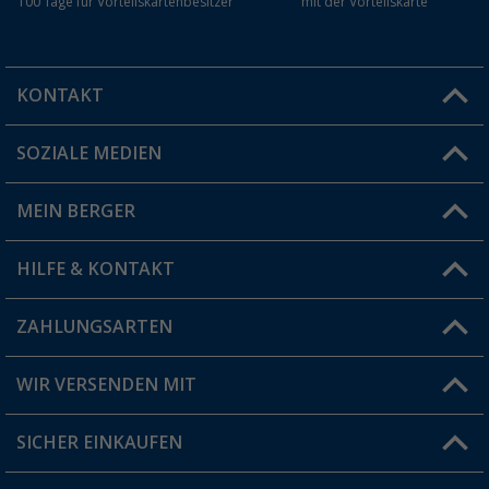
100 Tage für Vorteilskartenbesitzer
mit der Vorteilskarte
KONTAKT
SOZIALE MEDIEN
Du hast eine Frage?
MEIN BERGER
Filiale finden
HILFE & KONTAKT
Vorteilskarte
Blog
ZAHLUNGSARTEN
FAQ & Kontakt
Produkttester
Versandinformationen
WIR VERSENDEN MIT
Jobs & Karriere
Click & Collect
SICHER EINKAUFEN
Geschenkgutschein
Rücksendung