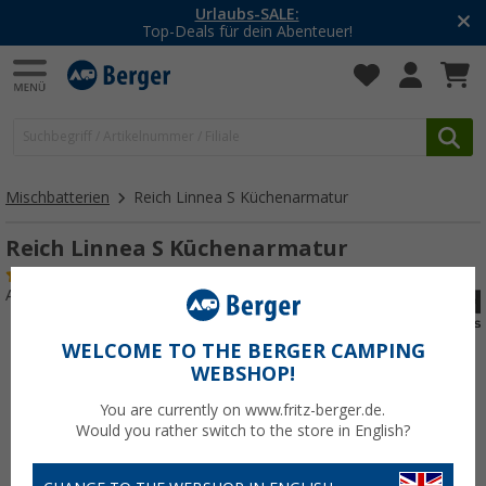
Urlaubs-SALE:
Top-Deals für dein Abenteuer!
Mischbatterien
Reich Linnea S Küchenarmatur
Reich Linnea S Küchenarmatur
(1)
Art.-Nr.: 842183
WELCOME TO THE BERGER CAMPING
WEBSHOP!
You are currently on www.fritz-berger.de.
Would you rather switch to the store in English?