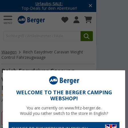
Urlaubs-SALE:
-20% a
Top-Deals für dein Abenteuer!
Mit d
Waagen
Reich Easydriver Caravan Weight
Control Fahrzeugwaage
Reich Easydriver Caravan
Weight Control Fahrzeugwaage
bis 1.000 kg
WELCOME TO THE BERGER CAMPING
(
Über
100)
WEBSHOP!
Art.-Nr.: 150050
You are currently on www.fritz-berger.de.
Would you rather switch to the store in English?
%