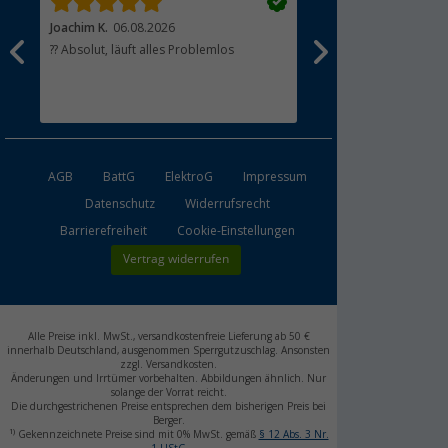
Joachim K.
06.08.2026
Andreas R.
06.08.2026
en
?? Absolut, läuft alles Problemlos
Schnelle Lieferung,gute
e
esen
 ich
AGB
BattG
ElektroG
Impressum
Datenschutz
Widerrufsrecht
Barrierefreiheit
Cookie-Einstellungen
Vertrag widerrufen
Alle Preise inkl. MwSt., versandkostenfreie Lieferung ab 50 €
innerhalb Deutschland, ausgenommen Sperrgutzuschlag. Ansonsten
zzgl. Versandkosten.
Änderungen und Irrtümer vorbehalten. Abbildungen ähnlich. Nur
solange der Vorrat reicht.
Die durchgestrichenen Preise entsprechen dem bisherigen Preis bei
Berger.
1)
Gekennzeichnete Preise sind mit 0% MwSt. gemäß
§ 12 Abs. 3 Nr.