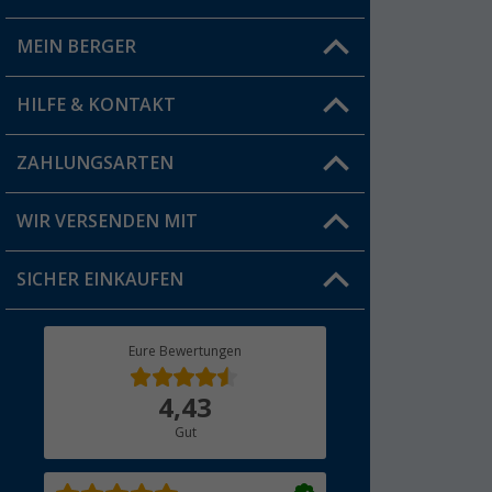
MEIN BERGER
Filiale finden
HILFE & KONTAKT
Vorteilskarte
Blog
ZAHLUNGSARTEN
FAQ & Kontakt
Produkttester
Versandinformationen
WIR VERSENDEN MIT
Jobs & Karriere
Click & Collect
SICHER EINKAUFEN
Geschenkgutschein
Rücksendung
Berger Bewusst
Eure Bewertungen
Bestellstatus
Über uns
4,43
Hauptkatalog
Gut
Händler werden