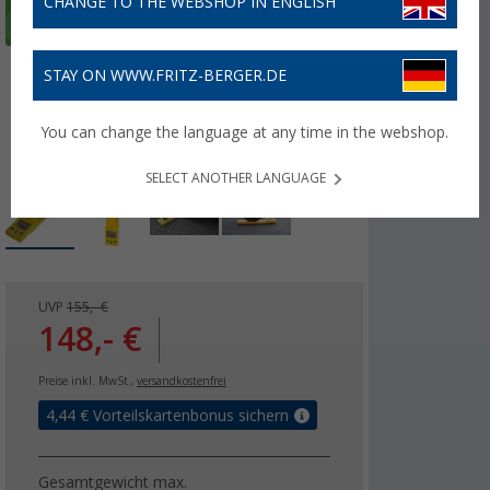
CHANGE TO THE WEBSHOP IN ENGLISH
STAY ON WWW.FRITZ-BERGER.DE
You can change the language at any time in the webshop.
SELECT ANOTHER LANGUAGE
UVP
155,- €
148,- €
Preise inkl. MwSt.,
versandkostenfrei
4,44
€ Vorteilskartenbonus sichern
Gesamtgewicht max.