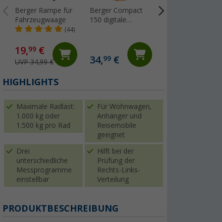
Berger Rampe für
Berger Compact
Flat-Jack Camper
Fahrzeugwaage
150 digitale
2.0 Reifen-
Stützlastwaage bis
Luftkissen für
(44)
(70
150 kg für
Fahrzeuge bis 6
Anhängerkupplung
Tonnen & bis 305
19,
€
129,- €
99
mm Reifenbreite
34,
€
99
UVP 34,99 €
UVP 149,- €
HIGHLIGHTS
Maximale Radlast:
Für Wohnwagen,
1.000 kg oder
Anhänger und
1.500 kg pro Rad
Reisemobile
geeignet
Drei
Hilft bei der
unterschiedliche
Prüfung der
Messprogramme
Rechts-Links-
einstellbar
Verteilung
PRODUKTBESCHREIBUNG