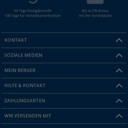
30 Tage Rückgaberecht
Bis zu 5% Bonus
100 Tage für Vorteilskartenbesitzer
mit der Vorteilskarte
KONTAKT
SOZIALE MEDIEN
Du hast eine Frage?
MEIN BERGER
Filiale finden
HILFE & KONTAKT
Vorteilskarte
Blog
ZAHLUNGSARTEN
FAQ & Kontakt
Produkttester
Versandinformationen
WIR VERSENDEN MIT
Jobs & Karriere
Click & Collect