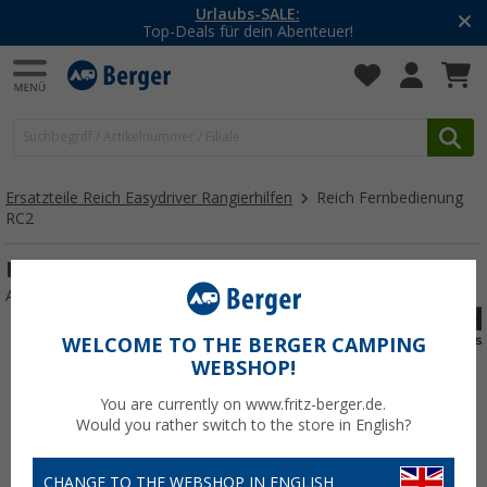
Urlaubs-SALE:
Top-Deals für dein Abenteuer!
Ersatzteile Reich Easydriver Rangierhilfen
Reich Fernbedienung
RC2
Reich Fernbedienung RC2
Art.-Nr.: 112143
WELCOME TO THE BERGER CAMPING
WEBSHOP!
You are currently on www.fritz-berger.de.
Would you rather switch to the store in English?
CHANGE TO THE WEBSHOP IN ENGLISH