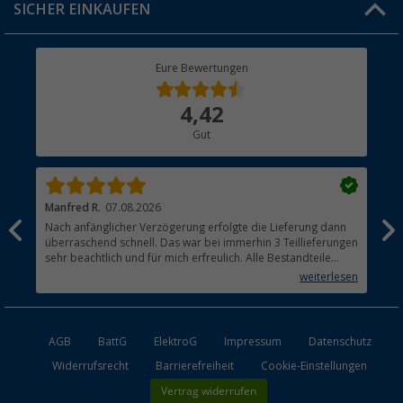
SICHER EINKAUFEN
Geschenkgutschein
Rücksendung
Berger Bewusst
Eure Bewertungen
Bestellstatus
Über uns
4,42
Hauptkatalog
Gut
Händler werden
Manfred R.
07.08.2026
Han
Nach anfänglicher Verzögerung erfolgte die Lieferung dann
Sen
überraschend schnell. Das war bei immerhin 3 Teillieferungen
Lie
sehr beachtlich und für mich erfreulich. Alle Bestandteile
waren gut verpackt und in Ordnung. Das Gerät (Gasgrill)
weiterlesen
funktioniert bestens
AGB
BattG
ElektroG
Impressum
Datenschutz
Widerrufsrecht
Barrierefreiheit
Cookie-Einstellungen
Vertrag widerrufen