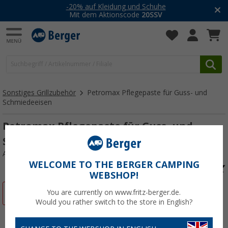
-20% auf Kleidung und Schuhe
Mit dem Aktionscode
20SSV
Sonstiges Grillzubehör
Petromax Pflegepaste für Guss- und
Schmiedeeisen
Petromax Pflegepaste für Guss- und
Schmiedeeisen
Art.-Nr.: 767700
WELCOME TO THE BERGER CAMPING
WEBSHOP!
%
You are currently on www.fritz-berger.de.
Would you rather switch to the store in English?