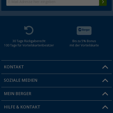
30 Tage Rückgaberecht
Bis zu 5% Bonus
100 Tage für Vorteilskartenbesitzer
mit der Vorteilskarte
KONTAKT
SOZIALE MEDIEN
Du hast eine Frage?
MEIN BERGER
Filiale finden
HILFE & KONTAKT
Vorteilskarte