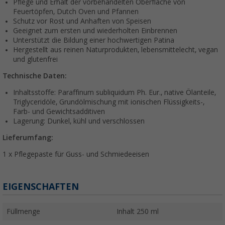
Pflege und Erhalt der vorbehandelten Oberfläche von
Feuertöpfen, Dutch Oven und Pfannen
Schutz vor Rost und Anhaften von Speisen
Geeignet zum ersten und wiederholten Einbrennen
Unterstützt die Bildung einer hochwertigen Patina
Hergestellt aus reinen Naturprodukten, lebensmittelecht, vegan
und glutenfrei
Technische Daten:
Inhaltsstoffe: Paraffinum subliquidum Ph. Eur., native Ölanteile,
Triglyceridöle, Grundölmischung mit ionischen Flüssigkeits-,
Farb- und Gewichtsadditiven
Lagerung: Dunkel, kühl und verschlossen
Lieferumfang:
1 x Pflegepaste für Guss- und Schmiedeeisen
EIGENSCHAFTEN
Füllmenge
Inhalt 250 ml