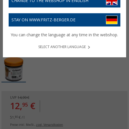
CHANGE TO THE WEBSHOP IN ENGLISH
STAY ON WWW.FRITZ-BERGER.DE
You can change the language at any time in the webshop.
SELECT ANOTHER LANGUAGE
UVP
14,99 €
12,
€
95
51,
€ / l
80
Preise inkl. MwSt.,
zzgl. Versandkosten