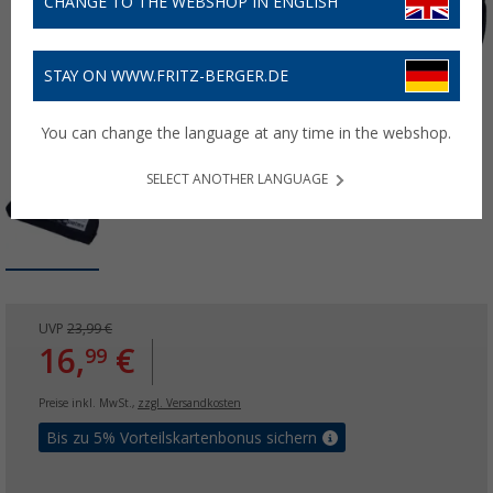
CHANGE TO THE WEBSHOP IN ENGLISH
STAY ON WWW.FRITZ-BERGER.DE
You can change the language at any time in the webshop.
SELECT ANOTHER LANGUAGE
UVP
23,99 €
16,
€
99
Preise inkl. MwSt.,
zzgl. Versandkosten
Bis zu 5% Vorteilskartenbonus sichern