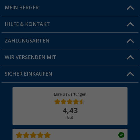
MEIN BERGER
Filiale finden
HILFE & KONTAKT
Vorteilskarte
Blog
ZAHLUNGSARTEN
FAQ & Kontakt
Produkttester
Versandinformationen
WIR VERSENDEN MIT
Jobs & Karriere
Click & Collect
SICHER EINKAUFEN
Geschenkgutschein
Rücksendung
Berger Bewusst
Eure Bewertungen
Bestellstatus
Über uns
4,43
Hauptkatalog
Gut
Händler werden