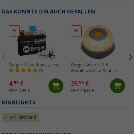
DAS KÖNNTE DIR AUCH GEFALLEN
%
%
Berger Kfz Verbandtasche
Berger Advertir V16
Warnleuchte für Spanien
(3)
4,
€
29,
€
99
99
UVP 7,99 €
UVP 44,99 €
HIGHLIGHTS
Mit Klettband