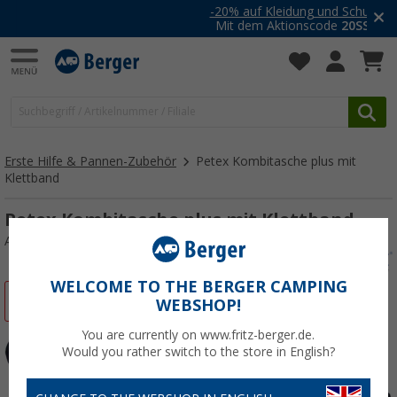
-20% auf Kleidung und Schuhe
Mit dem Aktionscode
20SSV
Erste Hilfe & Pannen-Zubehör
Petex Kombitasche plus mit
Klettband
Petex Kombitasche plus mit Klettband
Art.-Nr.: 314478
WELCOME TO THE BERGER CAMPING
%
WEBSHOP!
You are currently on www.fritz-berger.de.
Would you rather switch to the store in English?