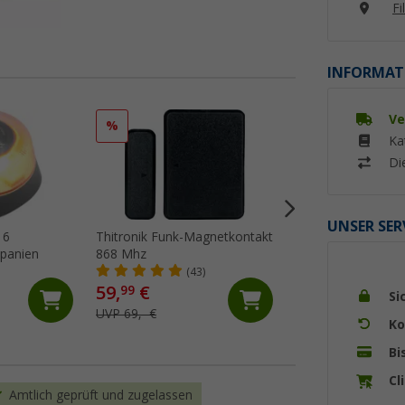
Fi
INFORMAT
Ve
%
%
Ka
Di
UNSER SER
16
Thitronik Funk-Magnetkontakt
IWH Aluminium
Spanien
868 Mhz
Wendewarntafel 2-i
/ Spanien 50 x 50
(43)
(74)
59,
€
34,
€
99
99
Si
UVP 69,- €
UVP 48,99 €
Ko
Bi
Cl
Amtlich geprüft und zugelassen