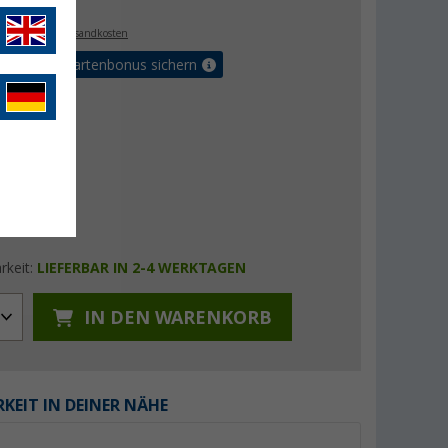
. MwSt.,
zzgl. Versandkosten
5% Vorteilskartenbonus sichern
rkeit:
LIEFERBAR IN 2-4 WERKTAGEN
IN DEN WARENKORB
KEIT IN DEINER NÄHE