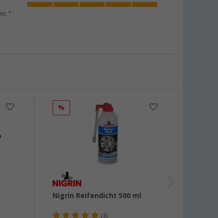
en."
%
Nigrin Reifendicht 500 ml
IWH M
(3)