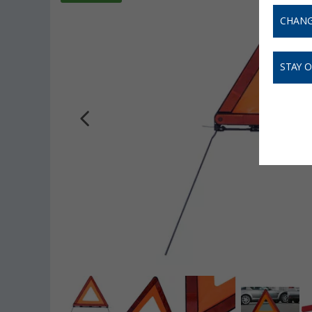
CHANG
STAY 