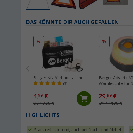
DAS KÖNNTE DIR AUCH GEFALLEN
%
%
Berger Kfz Verbandtasche
Berger Advertir V
Warnleuchte für 
(3)
4,
€
29,
€
99
99
UVP 7,99 €
UVP 44,99 €
HIGHLIGHTS
Stark reflektierend, auch bei Nacht und Nebel