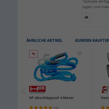
"Schnelle Verfüg
sagen, zum haben
ÄHNLICHE ARTIKEL
KUNDEN KAUFTE
%
ck
HP Abschleppseil 4 Meter
Komp
(12)