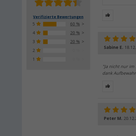
Verifizierte Bewertungen
5
60 %
4
20 %
3
20 %
Sabine E.
18.12
2
0 %
1
0 %
"Ja nicht nur i
dank Aufbewahru
Peter M.
20.12