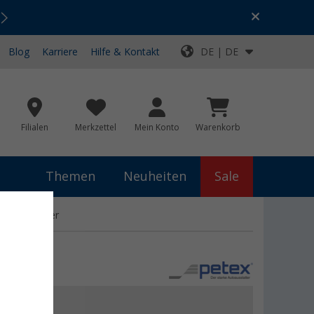
Urlaubs-SALE:
Top-Deals für dein Abenteuer!
Blog
Karriere
Hilfe & Kontakt
DE | DE
Filialen
Merkzettel
Mein Konto
Warenkorb
Themen
Neuheiten
Sale
ungsbehälter
€