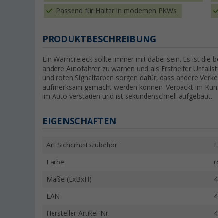
Passend für Halter in modernen PKWs
PRODUKTBESCHREIBUNG
Ein Warndreieck sollte immer mit dabei sein. Es ist die 
andere Autofahrer zu warnen und als Ersthelfer Unfallste
und roten Signalfarben sorgen dafür, dass andere Verke
aufmerksam gemacht werden können. Verpackt im Kunst
im Auto verstauen und ist sekundenschnell aufgebaut.
EIGENSCHAFTEN
Art Sicherheitszubehör
E
Farbe
r
Maße (LxBxH)
4
EAN
4
Hersteller Artikel-Nr.
4