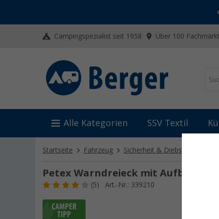
-20% auf Kleidung und Schuhe
Mit dem Aktionscode
20SSV
Campingspezialist seit 1958
Über 100 Fachmärkt
Alle Kategorien
SSV Textil
Kü
Startseite
Fahrzeug
Sicherheit & Diebstahlschutz
Petex Warndreieck mit Aufbewahr
(5)
Art.-Nr.: 339210