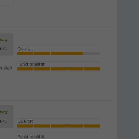
3,
€
99
ab
rtung
Petex Kfz-Verbandkasten
ukt.
Qualität
(7)
7,
€
99
Funktionalität
t sich
Petex Kfz-Verbandtasche
(7)
rtung
9,
€
20
ukt.
Qualität
Funktionalität