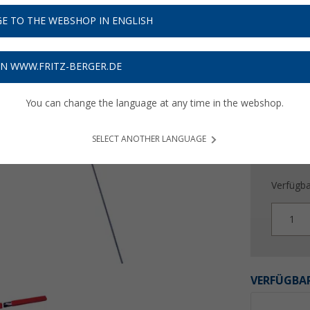
E TO THE WEBSHOP IN ENGLISH
Preise inkl
Bis zu 
ON WWW.FRITZ-BERGER.DE
You can change the language at any time in the webshop.
SELECT ANOTHER LANGUAGE
Verfügba
1
VERFÜGBAR