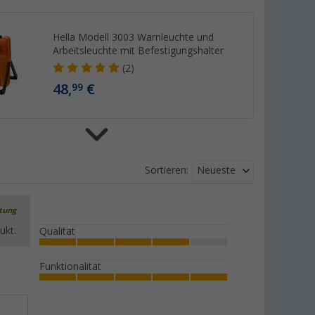
Hella Modell 3003 Warnleuchte und
Arbeitsleuchte mit Befestigungshalter
(2)
48,
€
99
Petex Rettungsdecke 200 x 160 cm
Neueste
Sortieren:
(1)
3,
€
99
rtung
ukt.
Qualität
Funktionalität
Petex Sicherheitsweste
(7)