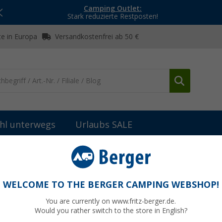
Camping Outlet:
Stark reduzierte Restposten!
e in Europa
Versandkostenfrei ab 50 €
hl unterwegs
Urlaubs SALE
Erste Hilfe & Pannen-Zubehör
Petex Warndreieck mit Aufbewahr
ungsbehälter
WELCOME TO THE BERGER CAMPING WEBSHOP!
You are currently on www.fritz-berger.de.
Would you rather switch to the store in English?
5,
99