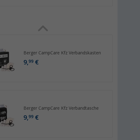
Berger CampCare Kfz Verbandskasten
9,
€
99
Berger CampCare Kfz Verbandtasche
9,
€
99