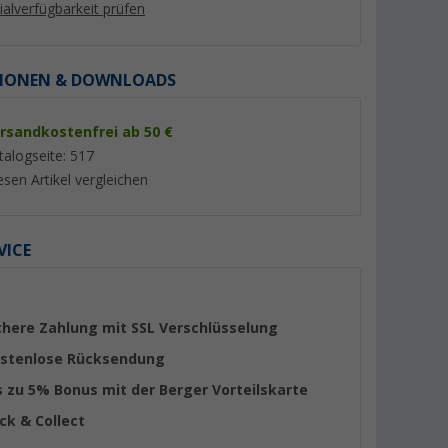
lialverfügbarkeit prüfen
IONEN & DOWNLOADS
rsandkostenfrei ab 50 €
%
talogseite: 517
esen Artikel vergleichen
VICE
Confurn R-EVOLUTION Push
Berger Radkralle mi
n-1 Italien
Lock Schließsystem CV
Schlüsseln für Dieb
 cm
schwarz
(1)
(35)
19,
€
99
chere Zahlung mit SSL Verschlüsselung
8,
€
99
UVP 29,99 €
stenlose Rücksendung
s zu 5% Bonus mit der Berger Vorteilskarte
ick & Collect