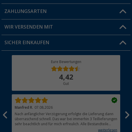
Blog
ZAHLUNGSARTEN
FAQ & Kontakt
Produkttester
Versandinformationen
WIR VERSENDEN MIT
Jobs & Karriere
Click & Collect
SICHER EINKAUFEN
Geschenkgutschein
Rücksendung
Berger Bewusst
Eure Bewertungen
Bestellstatus
Über uns
4,42
Hauptkatalog
Gut
Händler werden
Manfred R.
07.08.2026
Han
Nach anfänglicher Verzögerung erfolgte die Lieferung dann
Sen
überraschend schnell. Das war bei immerhin 3 Teillieferungen
Lie
sehr beachtlich und für mich erfreulich. Alle Bestandteile
waren gut verpackt und in Ordnung. Das Gerät (Gasgrill)
weiterlesen