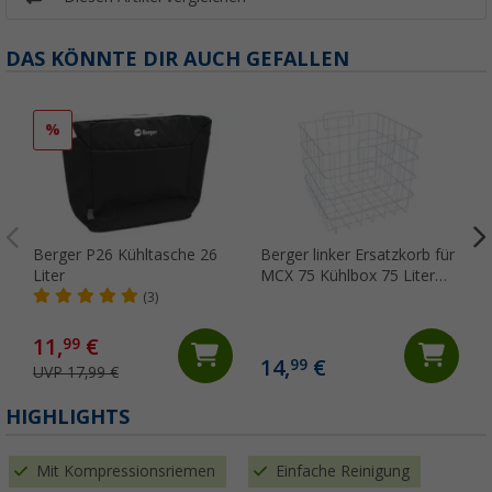
DAS KÖNNTE DIR AUCH GEFALLEN
%
Berger P26 Kühltasche 26
Berger linker Ersatzkorb für
Liter
MCX 75 Kühlbox 75 Liter
150298 / 540193
(3)
11,
€
99
14,
€
99
UVP 17,99 €
HIGHLIGHTS
Mit Kompressionsriemen
Einfache Reinigung