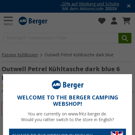
-20% auf Kleidung und Schuhe
Mit dem Aktionscode
20SSV
Passive Kühlboxen
Outwell Petrel Kühltasche dark blue
Outwell Petrel Kühltasche dark blue 6
Liter S
(10)
Art.-Nr.: 745717
WELCOME TO THE BERGER CAMPING
WEBSHOP!
%
You are currently on www.fritz-berger.de.
Would you rather switch to the store in English?