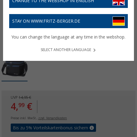
CHANGE TO THE WEBSHOP IN ENGLISH
STAY ON WWW.FRITZ-BERGER.DE
You can change the language at any time in the webshop.
SELECT ANOTHER LANGUAGE
UVP
14,95 €
4,
€
99
Preise inkl. MwSt.,
zzgl. Versandkosten
Bis zu 5% Vorteilskartenbonus sichern