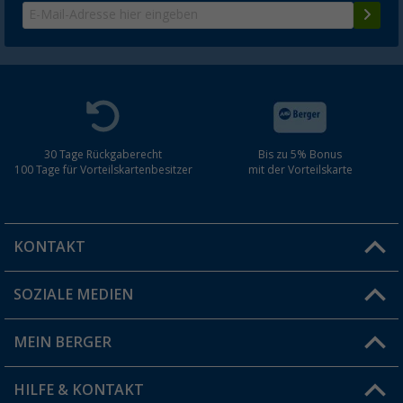
30 Tage Rückgaberecht
Bis zu 5% Bonus
100 Tage für Vorteilskartenbesitzer
mit der Vorteilskarte
KONTAKT
SOZIALE MEDIEN
Du hast eine Frage?
MEIN BERGER
Filiale finden
HILFE & KONTAKT
Vorteilskarte