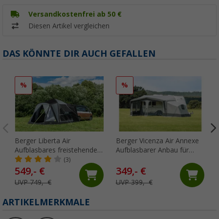
Versandkostenfrei ab 50 €
Diesen Artikel vergleichen
DAS KÖNNTE DIR AUCH GEFALLEN
%
%
Berger Liberta Air
Berger Vicenza Air Annexe
Aufblasbares freistehendes
Aufblasbarer Anbau für
Busheckzelt, Anbauhöhe
Vicenza Air All Season
(3)
180 - 205 cm
549,- €
349,- €
UVP 749,- €
UVP 399,- €
ARTIKELMERKMALE