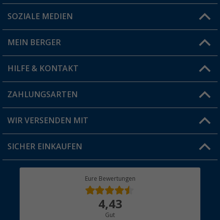
SOZIALE MEDIEN
Du hast eine Frage?
MEIN BERGER
Filiale finden
HILFE & KONTAKT
Vorteilskarte
Blog
ZAHLUNGSARTEN
FAQ & Kontakt
Produkttester
Versandinformationen
WIR VERSENDEN MIT
Jobs & Karriere
Click & Collect
SICHER EINKAUFEN
Geschenkgutschein
Rücksendung
Berger Bewusst
Eure Bewertungen
Bestellstatus
Über uns
4,43
Hauptkatalog
Gut