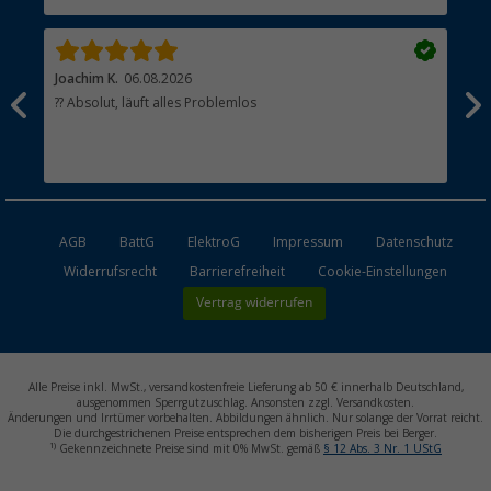
Händler werden
Joachim K.
06.08.2026
And
l
?? Absolut, läuft alles Problemlos
Sch
he
esen
AGB
BattG
ElektroG
Impressum
Datenschutz
Widerrufsrecht
Barrierefreiheit
Cookie-Einstellungen
Vertrag widerrufen
Alle Preise inkl. MwSt., versandkostenfreie Lieferung ab 50 € innerhalb Deutschland,
ausgenommen Sperrgutzuschlag. Ansonsten zzgl. Versandkosten.
Änderungen und Irrtümer vorbehalten. Abbildungen ähnlich. Nur solange der Vorrat reicht.
Die durchgestrichenen Preise entsprechen dem bisherigen Preis bei Berger.
1)
Gekennzeichnete Preise sind mit 0% MwSt. gemäß
§ 12 Abs. 3 Nr. 1 UStG