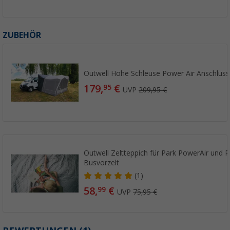
ZUBEHÖR
Outwell Hohe Schleuse Power Air Anschlus
179,
€
95
UVP
209,95 €
Outwell Zeltteppich für Park PowerAir und P
Busvorzelt
(1)
58,
€
99
UVP
75,95 €