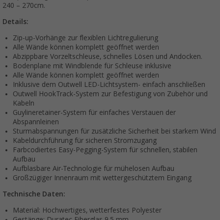
240 – 270cm.
Details:
Zip-up-Vorhänge zur flexiblen Lichtregulierung
Alle Wände können komplett geöffnet werden
Abzippbare Vorzeltschleuse, schnelles Lösen und Andocken.
Bodenplane mit Windblende für Schleuse inklusive
Alle Wände können komplett geöffnet werden
Inklusive dem Outwell LED-Lichtsystem- einfach anschließen
Outwell HookTrack-System zur Befestigung von Zubehör und
Kabeln
Guylineretainer-System für einfaches Verstauen der
Abspannleinen
Sturmabspannungen für zusätzliche Sicherheit bei starkem Wind
Kabeldurchführung für sicheren Stromzugang
Farbcodiertes Easy-Pegging-System für schnellen, stabilen
Aufbau
Aufblasbare Air-Technologie für mühelosen Aufbau
Großzügiger Innenraum mit wettergeschütztem Eingang
Technische Daten:
Material: Hochwertiges, wetterfestes Polyester
Gestänge: Duratec Fiberglas 9,5 mm