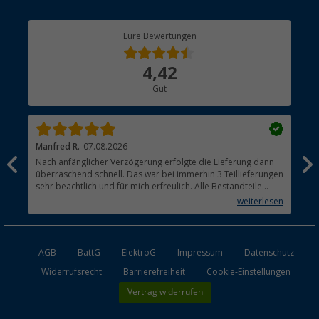
Geschenkgutschein
Rücksendung
Berger Bewusst
Eure Bewertungen
Bestellstatus
Über uns
4,42
Hauptkatalog
Gut
Händler werden
Manfred R.
07.08.2026
Han
Nach anfänglicher Verzögerung erfolgte die Lieferung dann
Sen
überraschend schnell. Das war bei immerhin 3 Teillieferungen
Lie
sehr beachtlich und für mich erfreulich. Alle Bestandteile
waren gut verpackt und in Ordnung. Das Gerät (Gasgrill)
weiterlesen
funktioniert bestens
AGB
BattG
ElektroG
Impressum
Datenschutz
Widerrufsrecht
Barrierefreiheit
Cookie-Einstellungen
Vertrag widerrufen