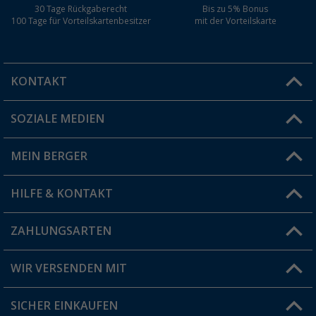
30 Tage Rückgaberecht
Bis zu 5% Bonus
100 Tage für Vorteilskartenbesitzer
mit der Vorteilskarte
KONTAKT
SOZIALE MEDIEN
Du hast eine Frage?
MEIN BERGER
Filiale finden
HILFE & KONTAKT
Vorteilskarte
Blog
ZAHLUNGSARTEN
FAQ & Kontakt
Produkttester
Versandinformationen
WIR VERSENDEN MIT
Jobs & Karriere
Click & Collect
SICHER EINKAUFEN