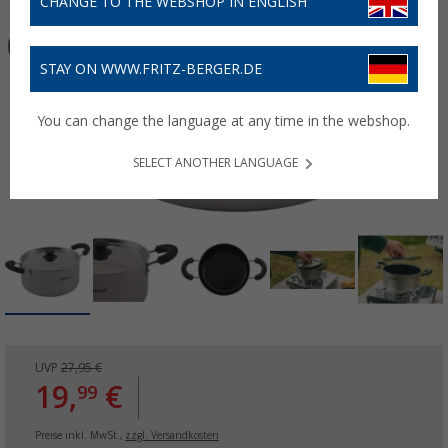
CHANGE TO THE WEBSHOP IN ENGLISH
STAY ON WWW.FRITZ-BERGER.DE
You can change the language at any time in the webshop.
SELECT ANOTHER LANGUAGE
UVP
27,95 €
19,
€
99
Preise inkl. MwSt.,
zzgl. Versandkosten