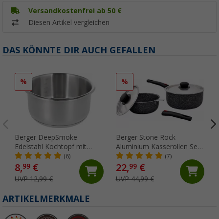
Versandkostenfrei ab 50 €
Diesen Artikel vergleichen
DAS KÖNNTE DIR AUCH GEFALLEN
%
%
Berger DeepSmoke
Berger Stone Rock
Edelstahl Kochtopf mit
Aluminium Kasserollen Set
Messskala im Topfinneren
6-tlg. mit
(6)
(7)
Ø 16 cm
Antihaftbeschichtung
8,
€
22,
€
99
99
UVP 12,99 €
UVP 44,99 €
ARTIKELMERKMALE