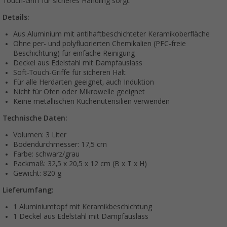
Touch-Griff für sicheres Handling sorgt.
Details:
Aus Aluminium mit antihaftbeschichteter Keramikoberfläche
Ohne per- und polyfluorierten Chemikalien (PFC-freie
Beschichtung) für einfache Reinigung
Deckel aus Edelstahl mit Dampfauslass
Soft-Touch-Griffe für sicheren Halt
Für alle Herdarten geeignet, auch Induktion
Nicht für Ofen oder Mikrowelle geeignet
Keine metallischen Küchenutensilien verwenden
Technische Daten:
Volumen: 3 Liter
Bodendurchmesser: 17,5 cm
Farbe: schwarz/grau
Packmaß: 32,5 x 20,5 x 12 cm (B x T x H)
Gewicht: 820 g
Lieferumfang:
1 Aluminiumtopf mit Keramikbeschichtung
1 Deckel aus Edelstahl mit Dampfauslass