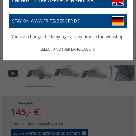
CHANGE TO THE WEBSHOP IN ENGLISH
STAY ON WWW.FRITZ-BERGER.DE
You can change the language at any time in the webshop.
SELECT ANOTHER LANGUAGE
UVP
179,95 €
145,- €
Preise inkl. MwSt.,
versandkostenfrei
4,35
€ Vorteilskartenbonus sichern