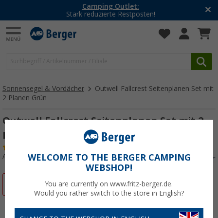
Camping Outlet:
Stark reduzierte Restposten!
Sonnensegel & Vordächer
Outwell Fallcrest Seitenplanen Set mit
2 Planen Grün
Outwell Fallcrest Seitenplanen Set mit 2
Planen Grün
(2)
Art.-Nr.: 292063
WELCOME TO THE BERGER CAMPING
WEBSHOP!
%
You are currently on www.fritz-berger.de.
Would you rather switch to the store in English?