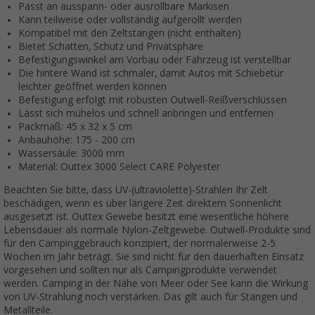
Passt an ausspann- oder ausrollbare Markisen
Kann teilweise oder vollständig aufgerollt werden
Kompatibel mit den Zeltstangen (nicht enthalten)
Bietet Schatten, Schutz und Privatsphäre
Befestigungswinkel am Vorbau oder Fahrzeug ist verstellbar
Die hintere Wand ist schmaler, damit Autos mit Schiebetür
leichter geöffnet werden können
Befestigung erfolgt mit robusten Outwell-Reißverschlüssen
Lässt sich mühelos und schnell anbringen und entfernen
Packmaß: 45 x 32 x 5 cm
Anbauhöhe: 175 - 200 cm
Wassersäule: 3000 mm
Material: Outtex 3000 Select CARE Polyester
Beachten Sie bitte, dass UV-(ultraviolette)-Strahlen Ihr Zelt
beschädigen, wenn es über längere Zeit direktem Sonnenlicht
ausgesetzt ist. Outtex Gewebe besitzt eine wesentliche höhere
Lebensdauer als normale Nylon-Zeltgewebe. Outwell-Produkte sind
für den Campinggebrauch konzipiert, der normalerweise 2-5
Wochen im Jahr beträgt. Sie sind nicht für den dauerhaften Einsatz
vorgesehen und sollten nur als Campingprodukte verwendet
werden. Camping in der Nähe von Meer oder See kann die Wirkung
von UV-Strahlung noch verstärken. Das gilt auch für Stangen und
Metallteile.