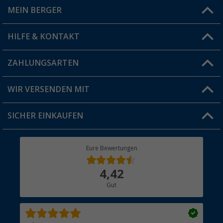
MEIN BERGER
Filiale finden
HILFE & KONTAKT
Vorteilskarte
Blog
ZAHLUNGSARTEN
FAQ & Kontakt
Produkttester
Versandinformationen
WIR VERSENDEN MIT
Jobs & Karriere
Click & Collect
SICHER EINKAUFEN
Geschenkgutschein
Rücksendung
Berger Bewusst
Eure Bewertungen
Bestellstatus
Über uns
4,42
Hauptkatalog
Gut
Händler werden