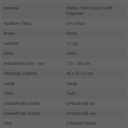
Material
Outtex 3000 Select CARE
Polyester
Pavillons Tarps
UV-Schutz
Breite
Breite
Gewicht
1,1 kg
Höhe
Höhe
Anbauhöhe (von - bis)
175 - 200 cm
Packmaß (LxBxH)
45 x 32 x 5 cm
Länge
Länge
Tiefe
Tiefe
Umlaufmaß von/bis
Umlaufmaß bis
Umlaufmaß von/bis
Umlaufmaß von
EAN
5709388135629