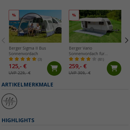
%
%
Berger Sigma II Bus
Berger Vario
Sonnenvordach
Sonnenvordach für
Wohnwagen, 700 x 240 cm
(3)
(81)
125,- €
259,- €
UVP 229,- €
UVP 309,- €
ARTIKELMERKMALE
HIGHLIGHTS