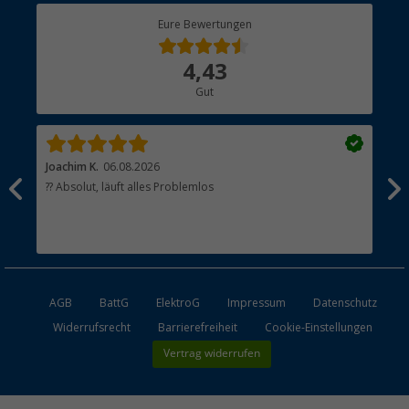
Berger Bewusst
Eure Bewertungen
Bestellstatus
Über uns
4,43
Hauptkatalog
Gut
Händler werden
Joachim K.
06.08.2026
And
l
?? Absolut, läuft alles Problemlos
Sch
he
esen
AGB
BattG
ElektroG
Impressum
Datenschutz
Widerrufsrecht
Barrierefreiheit
Cookie-Einstellungen
Vertrag widerrufen