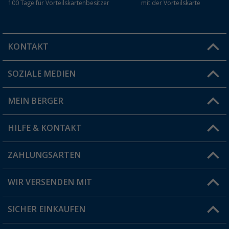
100 Tage für Vorteilskartenbesitzer
mit der Vorteilskarte
KONTAKT
SOZIALE MEDIEN
Du hast eine Frage?
MEIN BERGER
Filiale finden
HILFE & KONTAKT
Vorteilskarte
Blog
ZAHLUNGSARTEN
FAQ & Kontakt
Produkttester
Versandinformationen
WIR VERSENDEN MIT
Jobs & Karriere
Click & Collect
SICHER EINKAUFEN
Geschenkgutschein
Rücksendung