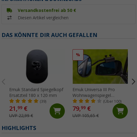
Versandkostenfrei ab 50 €
Diesen Artikel vergleichen
DAS KÖNNTE DIR AUCH GEFALLEN
%
Emuk Standard Spiegelkopf
Emuk Universa III Pro
Ersatzteil 180 x 120 mm
Wohnwagenspiegel
universal schwarz im Paar
(39)
(Über 100)
21,
€
79,
€
99
99
UVP 22,99 €
UVP 105,65 €
HIGHLIGHTS