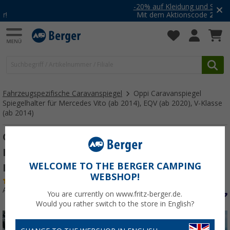
-20% auf Kleidung und Schuhe
Mit dem Aktionscode
20SSV
Fahrzeugspezifische Caravanspiegel
Oppi Caravanspiegel
Spiegelhalter für Mercedes Vito (ab 2014), EQV (ab 2020), V-Klasse
(ab 2014)
Oppi Caravanspiegel Spiegelhalter für
Mercedes Vito (ab 2014), EQV (ab 2020), V-
WELCOME TO THE BERGER CAMPING
Klasse (ab 2014)
WEBSHOP!
(1)
Art.-Nr.: 263250
You are currently on www.fritz-berger.de.
Would you rather switch to the store in English?