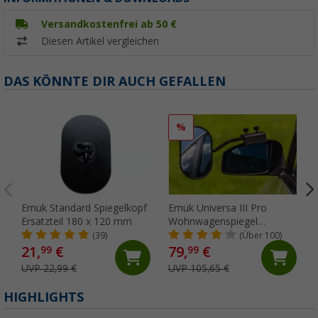
Versandkostenfrei ab 50 €
Diesen Artikel vergleichen
DAS KÖNNTE DIR AUCH GEFALLEN
%
Emuk Standard Spiegelkopf
Emuk Universa III Pro
Ersatzteil 180 x 120 mm
Wohnwagenspiegel
universal schwarz im Paar
(39)
(Über 100)
21,
€
79,
€
99
99
UVP 22,99 €
UVP 105,65 €
HIGHLIGHTS