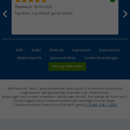
Thomas D.
05.08.2026
Kla
Top Ware, top Ablauf, gerne wieder
Wie
ein
AGB
BattG
ElektroG
Impressum
Datenschutz
Widerrufsrecht
Barrierefreiheit
Cookie-Einstellungen
Vertrag widerrufen
Alle Preise inkl. MwSt., versandkostenfreie Lieferung ab 50 € innerhalb Deutschland,
ausgenommen Sperrgutzuschlag. Ansonsten zzgl. Versandkosten.
Änderungen und Irrtümer vorbehalten. Abbildungen ähnlich. Nur solange der Vorrat reicht.
Die durchgestrichenen Preise entsprechen dem bisherigen Preis bei Berger.
1)
Gekennzeichnete Preise sind mit 0% MwSt. gemäß
§ 12 Abs. 3 Nr. 1 UStG