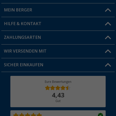
MEIN BERGER
Filiale finden
HILFE & KONTAKT
Vorteilskarte
Blog
ZAHLUNGSARTEN
FAQ & Kontakt
Produkttester
Versandinformationen
WIR VERSENDEN MIT
Jobs & Karriere
Click & Collect
SICHER EINKAUFEN
Geschenkgutschein
Rücksendung
Berger Bewusst
Eure Bewertungen
Bestellstatus
Über uns
4,43
Hauptkatalog
Gut
Händler werden