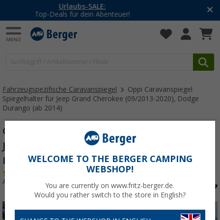
-20% auf Kleidung und Schuhe
Mit dem Aktionscode
20SSV
Fahrzeugspezifische Caravanspiegel
Oppi Caravanspiegel
Spiegelhalter für Jeep Grand Cherokee (09/2013-2020), Dodge
Durango (ab 2014)
Oppi Caravanspiegel Spiegelhalter für
Jeep Grand Cherokee (09/2013-2020),
WELCOME TO THE BERGER CAMPING
Dodge Durango (ab 2014)
WEBSHOP!
(3)
Art.-Nr.: 288200
You are currently on www.fritz-berger.de.
Would you rather switch to the store in English?