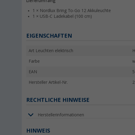
Lieferumfang
1 × Nordlux Bring To-Go 12 Akkuleuchte
1 × USB-C Ladekabel (100 cm)
EIGENSCHAFTEN
Art Leuchten elektrisch
H
Farbe
w
EAN
5
Hersteller Artikel-Nr.
2
RECHTLICHE HINWEISE
Herstellerinformationen
HINWEIS