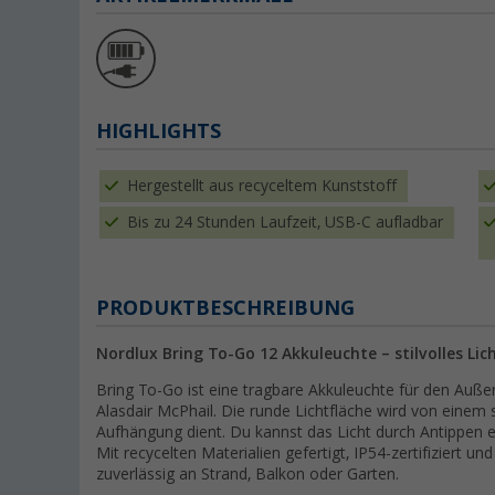
HIGHLIGHTS
Hergestellt aus recyceltem Kunststoff
Bis zu 24 Stunden Laufzeit, USB-C aufladbar
PRODUKTBESCHREIBUNG
Nordlux Bring To-Go 12 Akkuleuchte – stilvolles L
Bring To-Go ist eine tragbare Akkuleuchte für den Auße
Alasdair McPhail. Die runde Lichtfläche wird von eine
Aufhängung dient. Du kannst das Licht durch Antippen e
Mit recycelten Materialien gefertigt, IP54-zertifiziert u
zuverlässig an Strand, Balkon oder Garten.