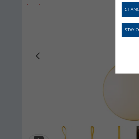
CHANG
STAY 