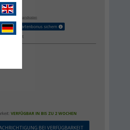
€
9
. MwSt.,
zzgl. Versandkosten
5% Vorteilskartenbonus sichern
ktdatenblatt
rkeit:
VERFÜGBAR IN BIS ZU 2 WOCHEN
ACHRICHTIGUNG BEI VERFÜGBARKEIT