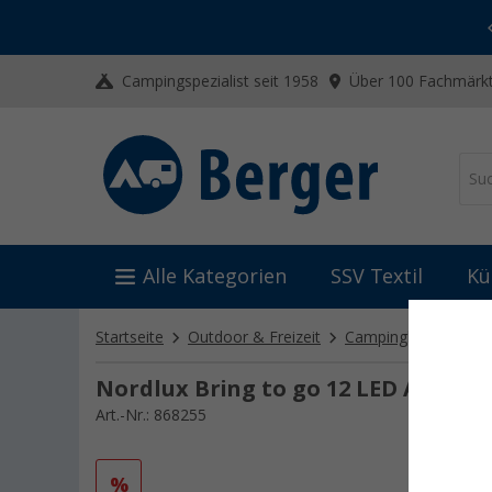
-20% auf Kleidung und Schuhe
Mit dem Aktionscode
20SSV
Campingspezialist seit 1958
Über 100 Fachmärkt
Alle Kategorien
SSV Textil
Kü
Startseite
Outdoor & Freizeit
Campinglampen
T
Nordlux Bring to go 12 LED Akkuleu
Art.-Nr.: 868255
%