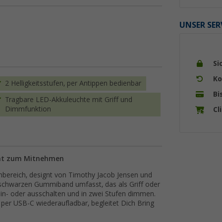
UNSER SER
Si
Ko
2 Helligkeitsstufen, per Antippen bedienbar
Bi
Tragbare LED-Akkuleuchte mit Griff und
Dimmfunktion
Cl
icht zum Mitnehmen
nbereich, designt von Timothy Jacob Jensen und
m schwarzen Gummiband umfasst, das als Griff oder
in- oder ausschalten und in zwei Stufen dimmen.
nd per USB-C wiederaufladbar, begleitet Dich Bring