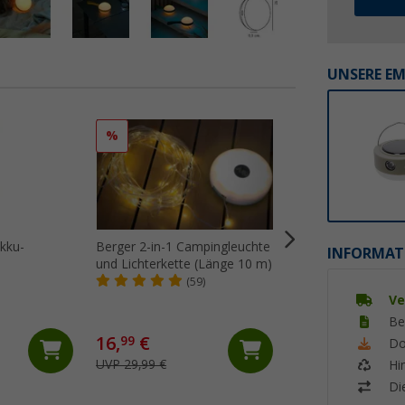
UNSERE E
%
%
kku-
Berger 2-in-1 Campingleuchte
Berger Hopuni Pr
INFORMAT
und Lichterkette (Länge 10 m)
Campinglaterne mi
Powerbank- und
(59)
(Üb
Dimmfunktion grü
Ve
Be
16,
€
24,
€
99
99
Do
UVP 29,99 €
UVP 39,99 €
Hi
Di