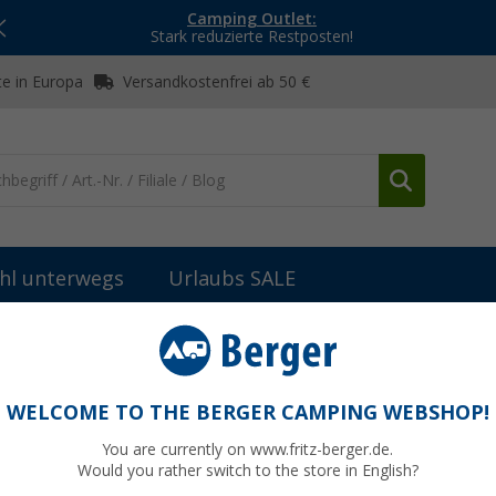
Camping Outlet:
Stark reduzierte Restposten!
e in Europa
Versandkostenfrei ab 50 €
hl unterwegs
Urlaubs SALE
ischleuchten
Nordlux Bring to go 12 LED Akkuleuchte 12 V
chte 12 V weiss/gelb
WELCOME TO THE BERGER CAMPING WEBSHOP!
You are currently on www.fritz-berger.de.
Would you rather switch to the store in English?
UVP
24,95