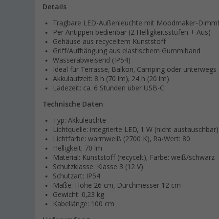
Details
Tragbare LED-Außenleuchte mit Moodmaker-Dimmf
Per Antippen bedienbar (2 Helligkeitsstufen + Aus)
Gehäuse aus recyceltem Kunststoff
Griff/Aufhängung aus elastischem Gummiband
Wasserabweisend (IP54)
Ideal für Terrasse, Balkon, Camping oder unterwegs
Akkulaufzeit: 8 h (70 lm), 24 h (20 lm)
Ladezeit: ca. 6 Stunden über USB-C
Technische Daten
Typ: Akkuleuchte
Lichtquelle: integrierte LED, 1 W (nicht austauschbar)
Lichtfarbe: warmweiß (2700 K), Ra-Wert: 80
Helligkeit: 70 lm
Material: Kunststoff (recycelt), Farbe: weiß/schwarz
Schutzklasse: Klasse 3 (12 V)
Schutzart: IP54
Maße: Höhe 26 cm, Durchmesser 12 cm
Gewicht: 0,23 kg
Kabellänge: 100 cm