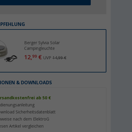
MPFEHLUNG
Berger Sylvia Solar
%
Campingleuchte
12,
€
99
UVP
14,99 €
o LED
Berger Gilmor 3-in-1 Akku-
Berger Balls Solar-
IONEN & DOWNLOADS
t
Tischleuchte Khaki
Lichterkette 20 LE
(Länge 7 m)
er 100)
(8)
(11)
n
rsandkostenfrei ab 50 €
dienungsanleitung
9,
€
99
wnload Sicherheitsdatenblatt
9,
€
99
UVP 14,99 €
nweise nach dem ElektroG
esen Artikel vergleichen