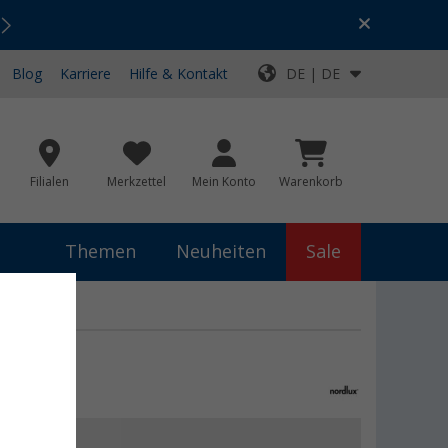
Urlaubs-SALE:
Top-Deals für dein Abenteuer!
Blog
Karriere
Hilfe & Kontakt
DE | DE
Filialen
Merkzettel
Mein Konto
Warenkorb
Themen
Neuheiten
Sale
 €