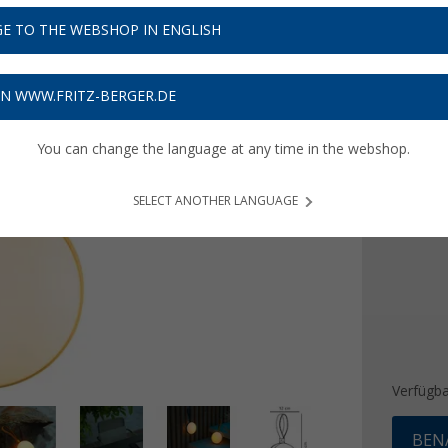
19,
9
E TO THE WEBSHOP IN ENGLISH
Preise inkl
Bis zu 
ON WWW.FRITZ-BERGER.DE
Produ
You can change the language at any time in the webshop.
Farbe
SELECT ANOTHER LANGUAGE
Verfügba
BEN