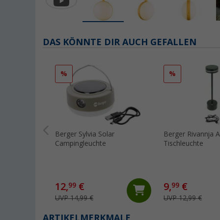
DAS KÖNNTE DIR AUCH GEFALLEN
%
%
Berger Sylvia Solar
Berger Rivannja A
Campingleuchte
Tischleuchte
12,
€
9,
€
99
99
UVP 14,99 €
UVP 12,99 €
ARTIKELMERKMALE