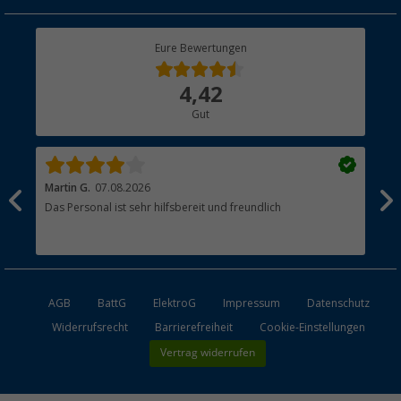
Geschenkgutschein
Rücksendung
Berger Bewusst
Eure Bewertungen
Bestellstatus
Über uns
4,42
Hauptkatalog
Gut
Händler werden
Martin G.
07.08.2026
Jue
Das Personal ist sehr hilfsbereit und freundlich
Per
AGB
BattG
ElektroG
Impressum
Datenschutz
Widerrufsrecht
Barrierefreiheit
Cookie-Einstellungen
Vertrag widerrufen