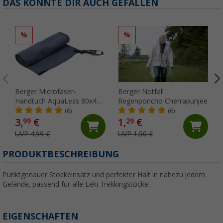
DAS KÖNNTE DIR AUCH GEFALLEN
%
%
Berger Microfaser-
Berger Notfall
Handtuch AquaLess 80x40
Regenponcho Cherrapunjee
cm blaugrau
(6)
(6)
3,
€
1,
€
99
29
UVP 4,99 €
UVP 1,50 €
PRODUKTBESCHREIBUNG
Punktgenauer Stockeinsatz und perfekter Halt in nahezu jedem
Gelände, passend für alle Leki Trekkingstöcke.
EIGENSCHAFTEN