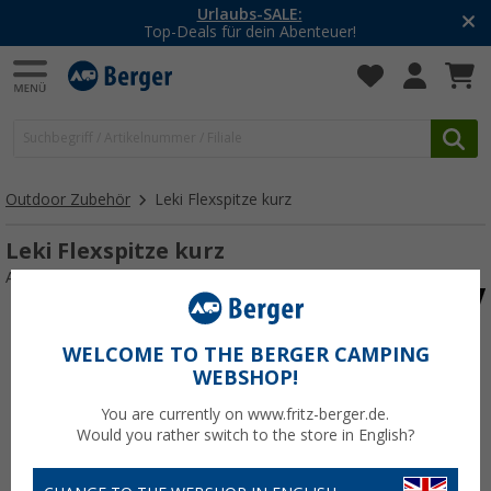
Urlaubs-SALE:
Top-Deals für dein Abenteuer!
Outdoor Zubehör
Leki Flexspitze kurz
Leki Flexspitze kurz
Art.-Nr.: 490450
WELCOME TO THE BERGER CAMPING
WEBSHOP!
You are currently on www.fritz-berger.de.
Would you rather switch to the store in English?