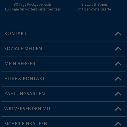
30 Tage Rückgaberecht
Bis zu 5% Bonus
100 Tage für Vorteilskartenbesitzer
mit der Vorteilskarte
KONTAKT
SOZIALE MEDIEN
Du hast eine Frage?
MEIN BERGER
Filiale finden
HILFE & KONTAKT
Vorteilskarte
Blog
ZAHLUNGSARTEN
FAQ & Kontakt
Produkttester
Versandinformationen
WIR VERSENDEN MIT
Jobs & Karriere
Click & Collect
SICHER EINKAUFEN