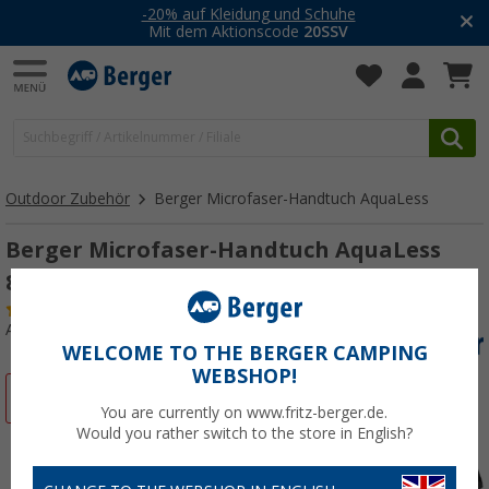
-20% auf Kleidung und Schuhe
Mit dem Aktionscode
20SSV
Outdoor Zubehör
Berger Microfaser-Handtuch AquaLess
Berger Microfaser-Handtuch AquaLess
80x40 cm anthrazit
(6)
Art.-Nr.: 672201
WELCOME TO THE BERGER CAMPING
WEBSHOP!
%
You are currently on www.fritz-berger.de.
Would you rather switch to the store in English?