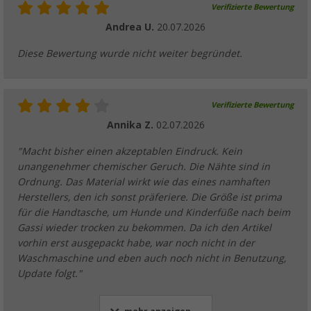
Verifizierte Bewertung
Andrea U.
20.07.2026
Berger Small Washbag Kulturbeutel
Diese Bewertung wurde nicht weiter begründet.
(4)
7,
€
99
UVP
9,99 €
Verifizierte Bewertung
Annika Z.
02.07.2026
"Macht bisher einen akzeptablen Eindruck. Kein
Berger Travel Washbag Kulturbeutel
unangenehmer chemischer Geruch. Die Nähte sind in
(1)
Ordnung. Das Material wirkt wie das eines namhaften
Herstellers, den ich sonst präferiere. Die Größe ist prima
14,
€
99
UVP
19,99 €
für die Handtasche, um Hunde und Kinderfüße nach beim
Gassi wieder trocken zu bekommen. Da ich den Artikel
vorhin erst ausgepackt habe, war noch nicht in der
Waschmaschine und eben auch noch nicht in Benutzung,
Update folgt."
Berger Jano Damen Wasserschuh
(3)