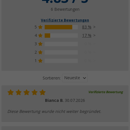
(7)
7,
€
99
6 Bewertungen
UVP
9,99 €
Verifizierte Bewertungen
5
83 %
4
17 %
3
0 %
Berger Medium Washbag Kulturbeutel
(1)
2
0 %
12,
€
99
1
0 %
UVP
14,99 €
Neueste
Sortieren:
Verifizierte Bewertung
Berger Premium Washbag Kulturbeutel
Bianca B.
30.07.2026
(2)
16,
€
99
Diese Bewertung wurde nicht weiter begründet.
UVP
19,99 €