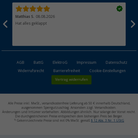
Matthias S.
08.08.2026
Kat
Hat alles geklappt
Sch
Bez
AGB
BattG
ElektroG
Impressum
Datenschutz
Widerrufsrecht
Barrierefreiheit
Cookie-Einstellungen
Vertrag widerrufen
Alle Preise inkl. MwSt., versandkostenfreie Lieferung ab 50 € innerhalb Deutschland,
ausgenommen Sperrgutzuschlag. Ansonsten zzgl. Versandkosten.
Änderungen und Irrtümer vorbehalten. Abbildungen ähnlich. Nur solange der Vorrat reicht.
Die durchgestrichenen Preise entsprechen dem bisherigen Preis bei Berger.
1)
Gekennzeichnete Preise sind mit 0% MwSt. gemäß
§ 12 Abs. 3 Nr. 1 UStG