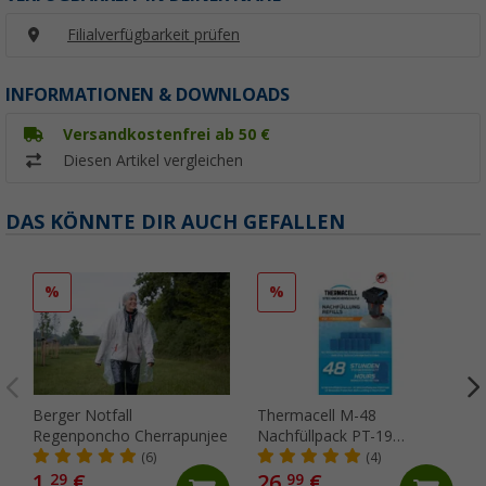
Filialverfügbarkeit prüfen
INFORMATIONEN & DOWNLOADS
Versandkostenfrei ab 50 €
Diesen Artikel vergleichen
DAS KÖNNTE DIR AUCH GEFALLEN
%
%
Berger Notfall
Thermacell M-48
Regenponcho Cherrapunjee
Nachfüllpack PT-19
Backpacker 48 Stunden
(6)
(4)
1,
€
26,
€
29
99