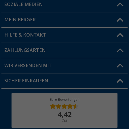
SOZIALE MEDIEN
Du hast eine Frage?
MEIN BERGER
Filiale finden
HILFE & KONTAKT
Vorteilskarte
Blog
ZAHLUNGSARTEN
FAQ & Kontakt
Produkttester
Versandinformationen
WIR VERSENDEN MIT
Jobs & Karriere
Click & Collect
SICHER EINKAUFEN
Geschenkgutschein
Rücksendung
Berger Bewusst
Eure Bewertungen
Bestellstatus
Über uns
4,42
Hauptkatalog
Gut
Händler werden