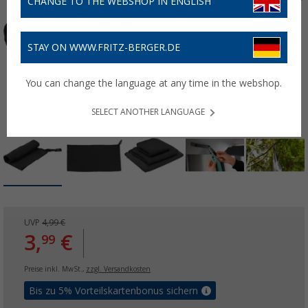
CHANGE TO THE WEBSHOP IN ENGLISH
STAY ON WWW.FRITZ-BERGER.DE
You can change the language at any time in the webshop.
SELECT ANOTHER LANGUAGE
UVP
4,99 €
3,
€
99
Preise inkl. MwSt.,
zzgl. Versandkosten
Bis zu 5% Vorteilskartenbonus sichern