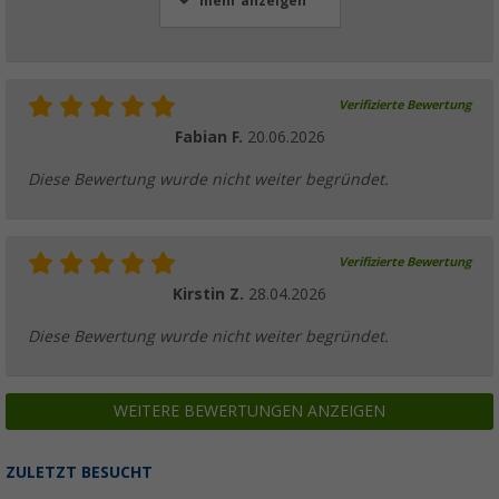
mehr anzeigen
9,
€
95
UVP
12,95 €
Verifizierte Bewertung
Fabian F.
20.06.2026
Berger Jano Herren Wasserschuhe / Neopr
Diese Bewertung wurde nicht weiter begründet.
(7)
9,
€
95
UVP
12,95 €
Verifizierte Bewertung
Kirstin Z.
28.04.2026
Diese Bewertung wurde nicht weiter begründet.
WEITERE BEWERTUNGEN ANZEIGEN
ZULETZT BESUCHT