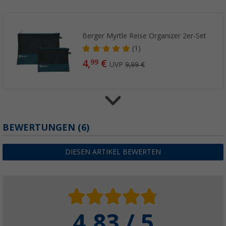
Berger Myrtle Reise Organizer 2er-Set
(1)
4,
€
99
UVP
9,99 €
Berger TopDrop mobile Solardusche 20 Lite
BEWERTUNGEN
(6)
(53)
3,
€
99
DIESEN ARTIKEL BEWERTEN
UVP
8,99 €
4.83 / 5
Berger Washbag faltbar Kulturbeutel