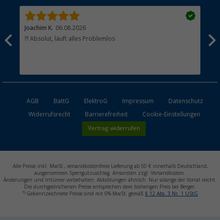
Joachim K.
06.08.2026
And
l
?? Absolut, läuft alles Problemlos
Sch
he
esen
AGB
BattG
ElektroG
Impressum
Datenschutz
Widerrufsrecht
Barrierefreiheit
Cookie-Einstellungen
Vertrag widerrufen
Alle Preise inkl. MwSt., versandkostenfreie Lieferung ab 50 € innerhalb Deutschland,
ausgenommen Sperrgutzuschlag. Ansonsten zzgl. Versandkosten.
Änderungen und Irrtümer vorbehalten. Abbildungen ähnlich. Nur solange der Vorrat reicht.
Die durchgestrichenen Preise entsprechen dem bisherigen Preis bei Berger.
1)
Gekennzeichnete Preise sind mit 0% MwSt. gemäß
§ 12 Abs. 3 Nr. 1 UStG