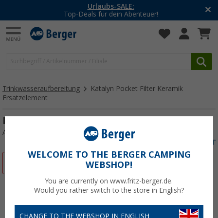
-20% auf Kleidung und Schuhe
Mit dem Aktionscode
20SSV
Trinkwasseraufbereitung
Katalyn Pocket Filter Keramik
Ersatzelement
Katalyn Pocket Keramik Ersatzelement
Art.-Nr.: 354930
WELCOME TO THE BERGER CAMPING
%
WEBSHOP!
You are currently on www.fritz-berger.de.
Would you rather switch to the store in English?
CHANGE TO THE WEBSHOP IN ENGLISH