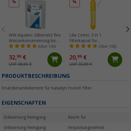
%
%
WM Aquatec Silbernetz flex
Lilie Certec 3 in 1
Wasserkonservierung bis
Filterkapsel für
100 Liter Tankgröße
Frischwasserschutz 100
(Über 100)
(Über 100)
Liter
32,
€
20,
€
99
99
UVP 38,90 €
UVP 30,99 €
(
PRODUKTBESCHREIBUNG
Ersatzkeramikelement für Katadyn Pocket Filter.
EIGENSCHAFTEN
Entkeimung Reinigung
Reicht für
Entkeimung Reinigung
Verpackungseinheit