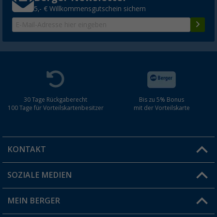
5,- € Willkommensgutschein sichern
30 Tage Rückgaberecht
Bis zu 5% Bonus
100 Tage für Vorteilskartenbesitzer
mit der Vorteilskarte
KONTAKT
SOZIALE MEDIEN
Du hast eine Frage?
MEIN BERGER
Filiale finden