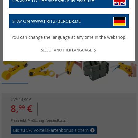
CHANGE TO THE WEBSHOP IN ENGLISH
STAY ON WWW.FRITZ-BERGER.DE
You can change the language at any time in the webshop.
SELECT ANOTHER LANGUAGE
UVP
14,90 €
8,
€
99
Preise inkl. MwSt.,
zzgl. Versandkosten
Bis zu 5% Vorteilskartenbonus sichern