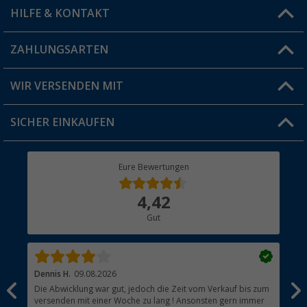
HILFE & KONTAKT
Vorteilskarte
Blog
ZAHLUNGSARTEN
FAQ & Kontakt
Produkttester
Versandinformationen
WIR VERSENDEN MIT
Jobs & Karriere
Click & Collect
SICHER EINKAUFEN
Geschenkgutschein
Rücksendung
Berger Bewusst
Eure Bewertungen
Bestellstatus
Über uns
4,42
Hauptkatalog
Gut
Händler werden
Dennis H.
09.08.2026
Ann
Die Abwicklung war gut, jedoch die Zeit vom Verkauf bis zum
Sch
versenden mit einer Woche zu lang ! Ansonsten gern immer