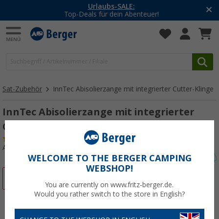
-20% auf Kleidung und Schuhe
Mit dem Aktionscode
20SSV
Sat-Zubehör
InnTec Abisolierzange mit integrierter Cutter-Klinge
InnTec Abisolierzange mit integrierter
Cutter-Klinge
(1)
Art.-Nr.: 287930
WELCOME TO THE BERGER CAMPING
WEBSHOP!
%
You are currently on www.fritz-berger.de.
Would you rather switch to the store in English?