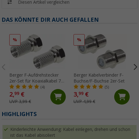
Diesen Artikel vergleichen
DAS KÖNNTE DIR AUCH GEFALLEN
%
%
Berger F-Aufdrehstecker
Berger Kabelverbinder F-
2er-Set für Koaxialkabel 7
Buchse/F-Buchse 2er-Set
mm
(4)
(5)
2,
€
3,
€
99
99
UVP 3,99 €
UVP 4,99 €
HIGHLIGHTS
Kinderleichte Anwendung: Kabel einlegen, drehen und schon
ist das Kabel abisoliert