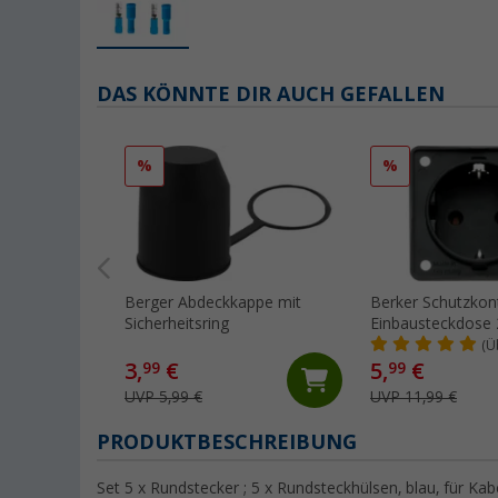
DAS KÖNNTE DIR AUCH GEFALLEN
%
%
Berger Abdeckkappe mit
Berker Schutzkon
Sicherheitsring
Einbausteckdose 
anthrazit
(Ü
3,
€
5,
€
99
99
UVP 5,99 €
UVP 11,99 €
PRODUKTBESCHREIBUNG
Set 5 x Rundstecker ; 5 x Rundsteckhülsen, blau, für Kab