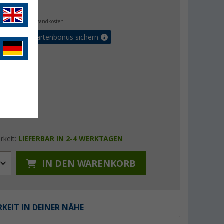
€
. MwSt.,
zzgl. Versandkosten
5% Vorteilskartenbonus sichern
rkeit:
LIEFERBAR IN 2-4 WERKTAGEN
IN DEN WARENKORB
KEIT IN DEINER NÄHE