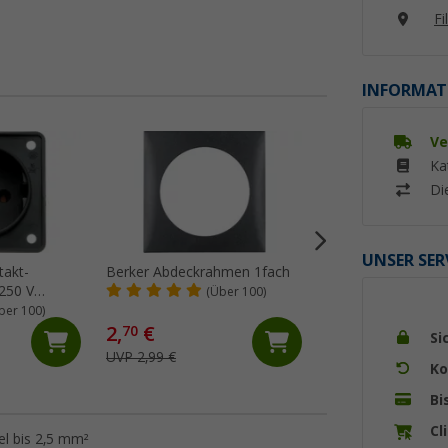
Fi
INFORMAT
Ve
Ka
Di
UNSER SER
takt-
Berker Abdeckrahmen 1fach
Berker Einbaudose
250 V
Zugentlastung 1 F
(Über 100)
ber 100)
(Üb
2,
€
70
Si
2,
€
99
UVP 2,99 €
Ko
Bi
Cl
el bis 2,5 mm²