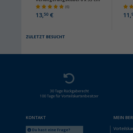
(6)
13,
€
11,
50
ZULETZT BESUCHT
30 Tage Rückgaberecht
100 Tage für Vorteilskartenbesitzer
KONTAKT
MEIN BE
Vorteilska
Du hast eine Frage?