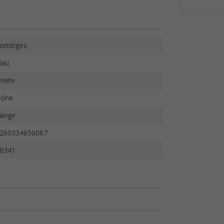
onstiges
lau
reite
öhe
änge
260334650067
0341