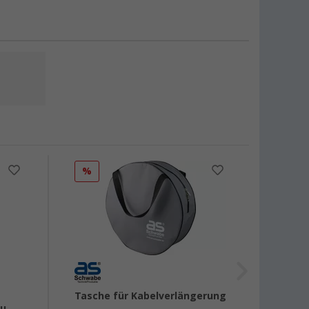
%
Tasche für Kabelverlängerung
Haba 
au
Steck