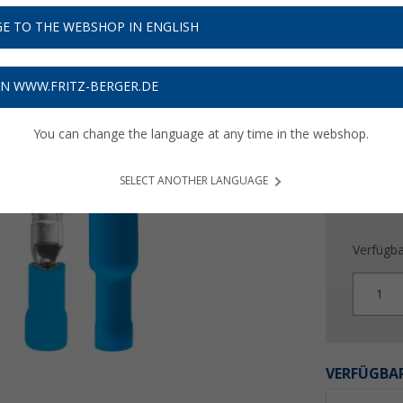
3,
99
E TO THE WEBSHOP IN ENGLISH
Preise inkl
Bis zu 
ON WWW.FRITZ-BERGER.DE
You can change the language at any time in the webshop.
SELECT ANOTHER LANGUAGE
Verfügba
1
VERFÜGBAR