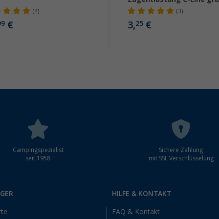
(4)
(3)
€
3,
€
99
25
Campingspezialist
Sichere Zahlung
seit 1958
mit SSL Verschlüsselung
RGER
HILFE & KONTAKT
rte
FAQ & Kontakt