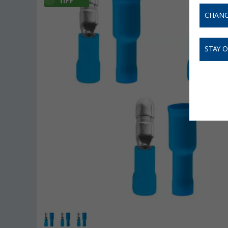
CHANG
STAY 