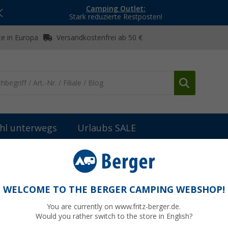
Camping Outlet:
Stark reduzierte Restposten!
e in Europa
Versandkostenfrei ab 50 €
hl unterwegs
Urlaubs SALE
iges Zubehör
InnTec Rundsteckverbindung 4 mm (5er Set)
(5er Set)
WELCOME TO THE BERGER CAMPING WEBSHOP!
You are currently on www.fritz-berger.de.
Would you rather switch to the store in English?