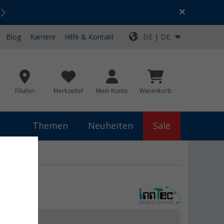
Urlaubs-SALE:
Top-Deals für dein Abenteuer!
Blog
Karriere
Hilfe & Kontakt
DE | DE
Filialen
Merkzettel
Mein Konto
Warenkorb
Themen
Neuheiten
Sale