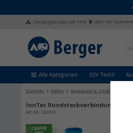
-20% auf Kleidung und Schuhe
Mit dem Aktionscode
20SSV
Campingspezialist seit 1958
Über 100 Fachmärkt
Alle Kategorien
SSV Textil
Kü
Startseite
Elektro
Steckdosen & Schalter
Sonst
InnTec Rundsteckverbindung 4 mm 
Art.-Nr.: 292310