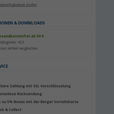
lialverfügbarkeit prüfen
IONEN & DOWNLOADS
rsandkostenfrei ab 50 €
%
talogseite: 423
esen Artikel vergleichen
VICE
 mit
Berker Abdeckrahmen mit
HABA Steckdose fü
ach hellgrau
Klappdeckel flach
Wohnwagen C-Line
schwarz
er 100)
(92)
(5)
4,
€
99
chere Zahlung mit SSL Verschlüsselung
5,
€
85
UVP 7,50 €
stenlose Rücksendung
s zu 5% Bonus mit der Berger Vorteilskarte
ick & Collect